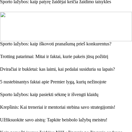
Sporto lažybos: kaip patyrę žaidėjai keičia žaidimo taisykles
Sporto lažybos: kaip iškovoti pranašumą prieš konkurentus?
Trotting patarimai: Mitai ir faktai, kurie pakeis jūsų požiūrį
Dviračiai ir bukletai: kas laimi, kai pedalai susiduria su lapais?
5 nustebinantys faktai apie Premier lygą, kurių nežinojote
Sporto lažybos: kaip pasiekti sėkmę ir išvengti klaidų
Krepšinis: Kai treneriai ir mentoriai stebina savo strategijomis!
Užfiksuokite savo aistrą: Tapkite beisbolo lažybų meistru!