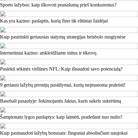
Sporto lažybos: kaip iškovoti pranašumą prieš konkurentus?
Kas yra kazino: paslaptis, kurią žino tik elitiniai žaidėjai
Kaip pasirinkti geriausias statymų strategijas beisbolo rungtynėse
Internetiniai kazino: atskleidžiame mitus ir tikrovę.
Pasiekti sėkmės viršūnes NFL: Kaip išnaudoti savo potencialą?
9 geriausi lažybų premijų pasiūlymai, kurių neįmanoma praleisti!
Baseball pasaulyje: šokiruojantis faktas, kuris sukels sukrėtimą
Šampionato lygos paslaptys: kaip laimėti, pradedant nuo nulio?
Kaip pasinaudoti lažybų bonusais: žingsniai absoliučiam naujokui