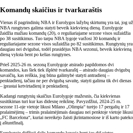
Komandų skaičius ir tvarkaraštis
Vienas iš pagrindinių NBA ir Eurolygos lažybų skirtumų yra tai, jog už
NBA rungtynes galima statyti beveik kiekvieną dieną. Eurolygoje
žaidžia mažiau komandų (20), o reguliariajame sezone visos sužaidžia
po 38 susitikimus. Tuo tarpu NBA lygoje varžosi 30 komandų ir
reguliariajame sezone visos sužaidžia po 82 susitikimus. Rungtynių yra
daugiau nei dvigubai, todėl prasidėjus NBA sezonui, beveik kiekvieną
dieną vyksta bent po kelias rungtynes.
Prieš 2025-26 m. sezoną Eurolygoje atsirado papildomos dvi
komandos, kas šiek tiek išplėtė tvarkaraštį – atsirado daugiau dvigubų
savaičių, kas reiškia, jog būna galimybė statyti antradienį –
penktadienį, tačiau ne per dvigubą savaitę, statyti galima tik dvi dienas
– įprastai ketvirtadienį ir penktadienį.
Kadangi rungtynių skaičius Eurolygoje mažesnis, čia kiekvienas
susitikimas turi kur kas didesnę reikšmę. Pavyzdžiui, 2024-25 m.
sezone 11-oje vietoje likusi Milano „Olimpia“ turėjo 17 pergalių ir 17
pralaimėjimų – trimis pralaimėjimais daugiau nei penktoje vietoje likusi
„FC Barcelona“, kuriai nereikėjo žaisti įkrintamosiose ir iš karto pateko
į aštuntfinalį.
Eurolygoje didžioji dalis komandų kovoja bent jau dėl vietos