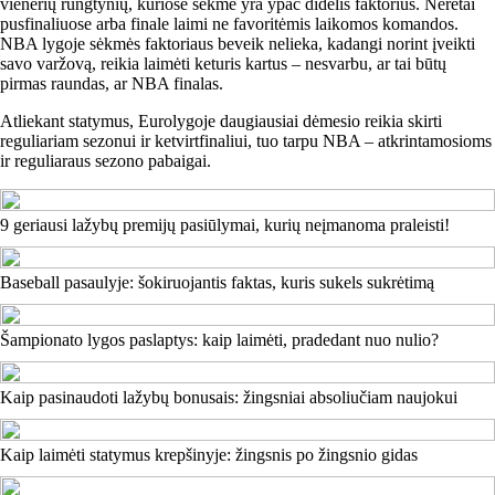
vienerių rungtynių, kuriose sėkmė yra ypač didelis faktorius. Neretai
pusfinaliuose arba finale laimi ne favoritėmis laikomos komandos.
NBA lygoje sėkmės faktoriaus beveik nelieka, kadangi norint įveikti
savo varžovą, reikia laimėti keturis kartus – nesvarbu, ar tai būtų
pirmas raundas, ar NBA finalas.
Atliekant statymus, Eurolygoje daugiausiai dėmesio reikia skirti
reguliariam sezonui ir ketvirtfinaliui, tuo tarpu NBA – atkrintamosioms
ir reguliaraus sezono pabaigai.
9 geriausi lažybų premijų pasiūlymai, kurių neįmanoma praleisti!
Baseball pasaulyje: šokiruojantis faktas, kuris sukels sukrėtimą
Šampionato lygos paslaptys: kaip laimėti, pradedant nuo nulio?
Kaip pasinaudoti lažybų bonusais: žingsniai absoliučiam naujokui
Kaip laimėti statymus krepšinyje: žingsnis po žingsnio gidas