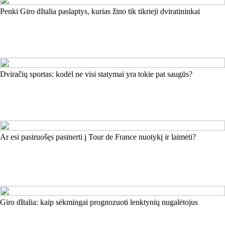
Penki Giro dItalia paslaptys, kurias žino tik tikrieji dviratininkai
Dviračių sportas: kodėl ne visi statymai yra tokie pat saugūs?
Ar esi pasiruošęs pasinerti į Tour de France nuotykį ir laimėti?
Giro dItalia: kaip sėkmingai prognozuoti lenktynių nugalėtojus