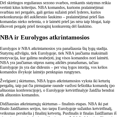
Dėl skirtingos reguliaraus sezono svarbos, renkantis statymus reikia
vertinti kitus kriterijus. NBA komandos, kurioms pralaimėjimai
svarbiau nei pergalės, gali geriau sužaisti prieš lyderes, kurios
nekonkuruoja dėl aukštesnio šaukimo – pralaimėjimai prieš šias
komandas nieko nelemia, o ir laimėti prieš jas nėra taip blogai, kaip
iškovoti pergalę prieš tiesioginį konkurentą dėl šaukimo.
NBA ir Eurolygos atkrintamosios
Eurolygos ir NBA atkrintamosios yra panašiausia šių lygų stadija.
Statymų atžvilgiu, tiek Eurolygoje, tiek NBA jaučiama maksimali
motyvacija, kur galima neabejoti, jog visos komandos nori laimėti.
NBA yra jaučiamas stiprus namų aikštės pranašumas, tačiau
Eurolygoje jis yra dar didesnis – per visą lygos istoriją, vos kelios
komandos išvykoje laimėjo penktąsias rungtynes.
Žvelgiant į skirtumus, NBA lygos atkrintamosios vyksta iki keturių
pergalių, taip pat čia pirmajame raunde varžosi šešiolika komandų (po
aštuonias konferencijoje), o Eurolygoje ketvirtfinalyje žaidžia bendrai
tik aštuonios komandos.
Didžiausias atkrintamųjų skirtumas – finalinis etapas. NBA iki pat
finalo žaidžiamos serijos, tuo tarpu Eurolygoje sužaidus ketvirtfinalį,
veiksmas persikelia į finalinį ketvertą. Pusfinalis ir finalas žaidžiamas iš