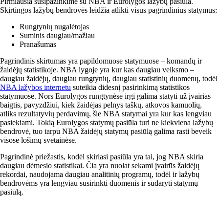
Pirmiausia susipažinkime su NBA ir Eurolygos lažybų pasiūla.
Skirtingos lažybų bendrovės leidžia atlikti visus pagrindinius statymus:
Rungtynių nugalėtojas
Suminis daugiau/mažiau
Pranašumas
Pagrindinis skirtumas yra papildomuose statymuose – komandų ir
žaidėjų statistikoje. NBA lygoje yra kur kas daugiau veiksmo –
daugiau žaidėjų, daugiau rungtynių, daugiau statistinių duomenų, todėl
NBA lažybos internetu
suteikia didesnį pasirinkimą statistikos
statymuose. Nors Eurolygos rungtynėse irgi galima statyti už įvairias
baigtis, pavyzdžiui, kiek žaidėjas pelnys taškų, atkovos kamuolių,
atliks rezultatyvių perdavimų, šie NBA statymai yra kur kas lengviau
pasiekiami. Tokią Eurolygos statymų pasiūla turi ne kiekviena lažybų
bendrovė, tuo tarpu NBA žaidėjų statymų pasiūlą galima rasti beveik
visose lošimų svetainėse.
Pagrindinė priežastis, kodėl skiriasi pasiūla yra tai, jog NBA skiria
daugiau dėmesio statistikai. Čia yra nuolat sekami įvairūs žaidėjų
rekordai, naudojama daugiau analitinių programų, todėl ir lažybų
bendrovėms yra lengviau susirinkti duomenis ir sudaryti statymų
pasiūlą.