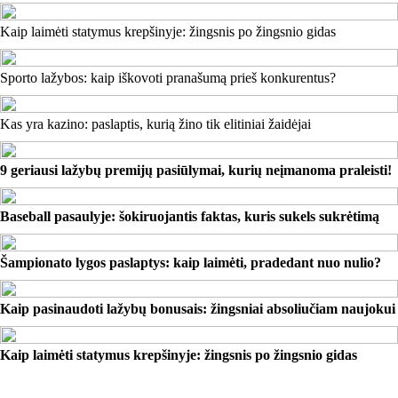
Kaip laimėti statymus krepšinyje: žingsnis po žingsnio gidas
Sporto lažybos: kaip iškovoti pranašumą prieš konkurentus?
Kas yra kazino: paslaptis, kurią žino tik elitiniai žaidėjai
9 geriausi lažybų premijų pasiūlymai, kurių neįmanoma praleisti!
Baseball pasaulyje: šokiruojantis faktas, kuris sukels sukrėtimą
Šampionato lygos paslaptys: kaip laimėti, pradedant nuo nulio?
Kaip pasinaudoti lažybų bonusais: žingsniai absoliučiam naujokui
Kaip laimėti statymus krepšinyje: žingsnis po žingsnio gidas