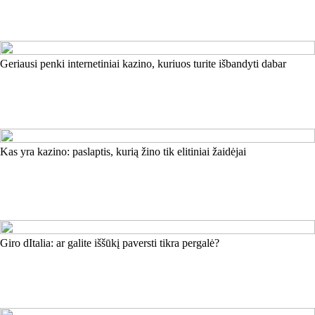
Geriausi penki internetiniai kazino, kuriuos turite išbandyti dabar
Kas yra kazino: paslaptis, kurią žino tik elitiniai žaidėjai
Giro dItalia: ar galite iššūkį paversti tikra pergalė?