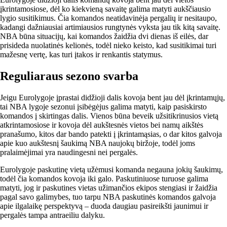
įkrintamosiose, dėl ko kiekvieną savaitę galima matyti aukščiausio
lygio susitikimus. Čia komandos neatidavinėja pergalių ir nesitaupo,
kadangi dažniausiai artimiausios rungtynės vyksta jau tik kitą savaitę.
NBA būna situacijų, kai komandos žaidžia dvi dienas iš eilės, dar
prisideda nuolatinės kelionės, todėl nieko keisto, kad susitikimai turi
mažesnę vertę, kas turi įtakos ir renkantis statymus.
Reguliaraus sezono svarba
Jeigu Eurolygoje įprastai didžioji dalis kovoja bent jau dėl įkrintamųjų,
tai NBA lygoje sezonui įsibėgėjus galima matyti, kaip pasiskirsto
komandos į skirtingas dalis. Vienos būna beveik užsitikrinusios vietą
atkrintamosiose ir kovoja dėl aukštesnės vietos bei namų aikštės
pranašumo, kitos dar bando patekti į įkrintamąsias, o dar kitos galvoja
apie kuo aukštesnį šaukimą NBA naujokų biržoje, todėl joms
pralaimėjimai yra naudingesni nei pergalės.
Eurolygoje paskutinę vietą užėmusi komanda negauna jokių šaukimų,
todėl čia komandos kovoja iki galo. Paskutiniuose turuose galima
matyti, jog ir paskutines vietas užimančios ekipos stengiasi ir žaidžia
pagal savo galimybes, tuo tarpu NBA paskutinės komandos galvoja
apie ilgalaikę perspektyvą – duoda daugiau pasireikšti jaunimui ir
pergalės tampa antraeiliu dalyku.