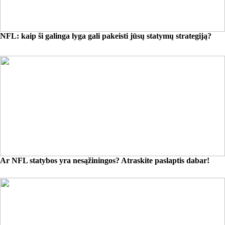
NFL: kaip ši galinga lyga gali pakeisti jūsų statymų strategiją?
Ar NFL statybos yra nesąžiningos? Atraskite paslaptis dabar!