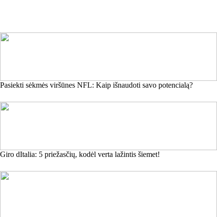
Pasiekti sėkmės viršūnes NFL: Kaip išnaudoti savo potencialą?
Giro dItalia: 5 priežasčių, kodėl verta lažintis šiemet!