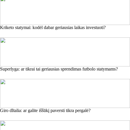
Kriketo statymai: kodėl dabar geriausias laikas investuoti?
Superlyga: ar tikrai tai geriausias sprendimas futbolo statymams?
Giro dItalia: ar galite iššūkį paversti tikra pergalė?