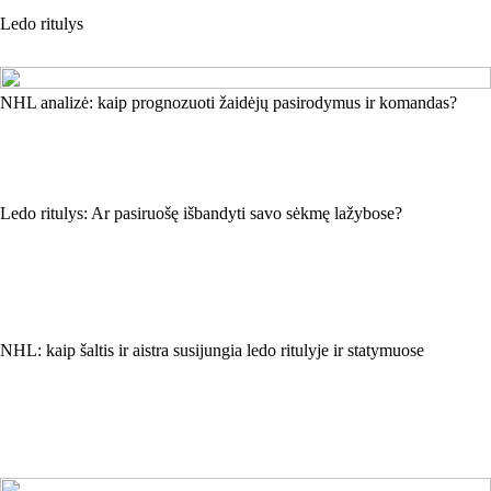
Ledo ritulys
NHL analizė: kaip prognozuoti žaidėjų pasirodymus ir komandas?
Ledo ritulys: Ar pasiruošę išbandyti savo sėkmę lažybose?
NHL: kaip šaltis ir aistra susijungia ledo ritulyje ir statymuose