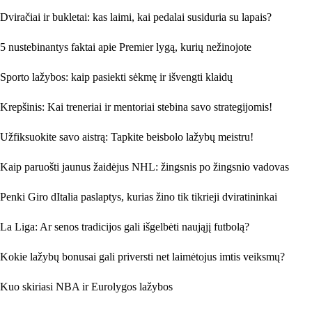
Dviračiai ir bukletai: kas laimi, kai pedalai susiduria su lapais?
5 nustebinantys faktai apie Premier lygą, kurių nežinojote
Sporto lažybos: kaip pasiekti sėkmę ir išvengti klaidų
Krepšinis: Kai treneriai ir mentoriai stebina savo strategijomis!
Užfiksuokite savo aistrą: Tapkite beisbolo lažybų meistru!
Kaip paruošti jaunus žaidėjus NHL: žingsnis po žingsnio vadovas
Penki Giro dItalia paslaptys, kurias žino tik tikrieji dviratininkai
La Liga: Ar senos tradicijos gali išgelbėti naująjį futbolą?
Kokie lažybų bonusai gali priversti net laimėtojus imtis veiksmų?
Kuo skiriasi NBA ir Eurolygos lažybos