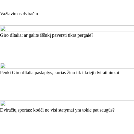
Važiavimas dviračiu
Giro dItalia: ar galite iššūkį paversti tikra pergalė?
Penki Giro dItalia paslaptys, kurias žino tik tikrieji dviratininkai
Dviračių sportas: kodėl ne visi statymai yra tokie pat saugūs?