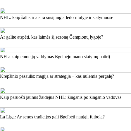
NHL: kaip šaltis ir aistra susijungia ledo ritulyje ir statymuose
Ar galite atspėti, kas laimės šį sezoną Čempionų lygoje?
NFL: kaip emocijų valdymas išgelbėjo mano statymų patirtį
Krepšinio pasaulis: magija ar strategija – kas nulemia pergalę?
Kaip paruošti jaunus žaidėjus NHL: žingsnis po žingsnio vadovas
La Liga: Ar senos tradicijos gali išgelbėti naująjį futbolą?