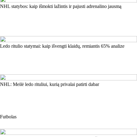
NHL statybos: kaip išmokti lažintis ir pajusti adrenalino jausmą
Ledo ritulio statymai: kaip išvengti klaidų, remiantis 65% analize
NHL: Meilė ledo rituliui, kurią privalai patirti dabar
Futbolas