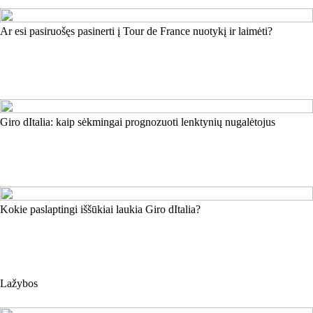
Ar esi pasiruošęs pasinerti į Tour de France nuotykį ir laimėti?
Giro dItalia: kaip sėkmingai prognozuoti lenktynių nugalėtojus
Kokie paslaptingi iššūkiai laukia Giro dItalia?
Lažybos