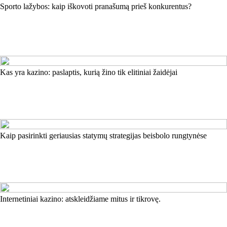
Sporto lažybos: kaip iškovoti pranašumą prieš konkurentus?
Kas yra kazino: paslaptis, kurią žino tik elitiniai žaidėjai
Kaip pasirinkti geriausias statymų strategijas beisbolo rungtynėse
Internetiniai kazino: atskleidžiame mitus ir tikrovę.