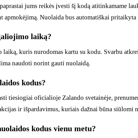
prastai jums reikės įvesti šį kodą atitinkamame lau
ant apmokėjimą. Nuolaida bus automatiškai pritaikyta
aliojimo laiką?
 laiką, kuris nurodomas kartu su kodu. Svarbu atkrei
ima naudoti norint gauti nuolaidą.
laidos kodus?
ti tiesiogiai oficialioje Zalando svetainėje, prenume
 akcijas ir išpardavimus, kuriais dažnai būna siūlomi 
nuolaidos kodus vienu metu?