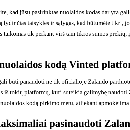
ite, kad jūsų pasirinktas nuolaidos kodas dar yra galioj
lydinčias taisykles ir sąlygas, kad būtumėte tikri, jog
 taikomas tik perkant virš tam tikros sumos prekių, įs
nuolaidos kodą Vinted platf
li būti panaudoti ne tik oficialioje Zalando parduotu
nas iš tokių platformų, kuri suteikia galimybę naudot
ti nuolaidos kodą pirkimo metu, atliekant apmokėjimą 
aksimaliai pasinaudoti Zalan