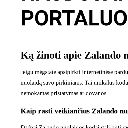
PORTALUO
Ką žinoti apie Zalando 
Jeigu mėgstate apsipirkti internetinėse par
nuolaidą savo pirkiniams. Tai unikalus kodas
nemokamas pristatymas ar dovanos.
Kaip rasti veikiančius Zalando n
Dažnai Zalando nuolaidos kodai gali būti rast