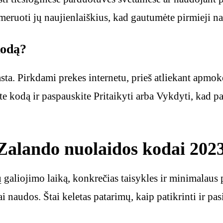
meruoti jų naujienlaiškius, kad gautumėte pirmieji n
kodą?
ta. Pirkdami prekes internetu, prieš atliekant apmok
te kodą ir paspauskite Pritaikyti arba Vykdyti, kad 
 Zalando nuolaidos kodai 202
ų galiojimo laiką, konkrečias taisykles ir minimalaus 
ai naudos. Štai keletas patarimų, kaip patikrinti ir p