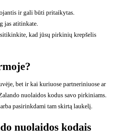
antis ir gali būti pritaikytas.
 jas atitinkate.
itikinkite, kad jūsų pirkinių krepšelis
ormoje?
vėje, bet ir kai kuriuose partneriniuose ar
i Zalando nuolaidos kodus savo pirkiniams.
arba pasirinkdami tam skirtą laukelį.
do nuolaidos kodais