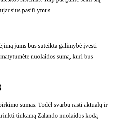
aujausius pasiūlymus.
ėjimą jums bus suteikta galimybė įvesti
pamatytumėte nuolaidos sumą, kuri bus
3
pirkimo sumas. Todėl svarbu rasti aktualų ir
asirinkti tinkamą Zalando nuolaidos kodą