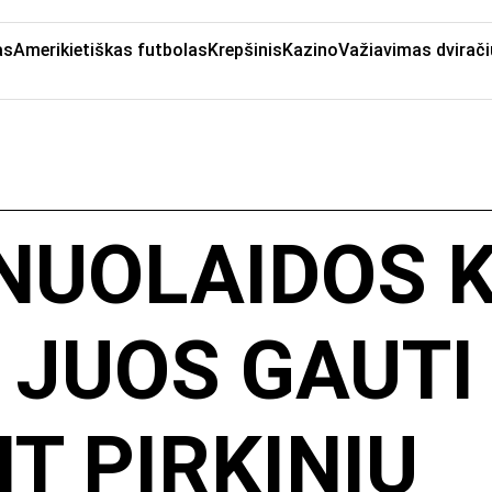
as
Amerikietiškas futbolas
Krepšinis
Kazino
Važiavimas dvirači
NUOLAIDOS 
 JUOS GAUTI 
T PIRKINIŲ