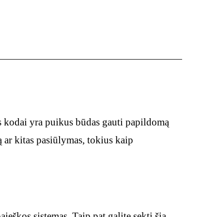
os kodai yra puikus būdas gauti papildomą
 ar kitas pasiūlymas, tokius kaip
ieškos sistemas. Taip pat galite sekti šią