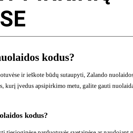
SE
nuolaidos kodus?
duotuvėse ir ieškote būdų sutaupyti, Zalando nuolaid
, kurį įvedus apsipirkimo metu, galite gauti nuolaidą
uolaidos kodus?
i tiesioginėse parduotuvės svetainėse ar naudojant pa