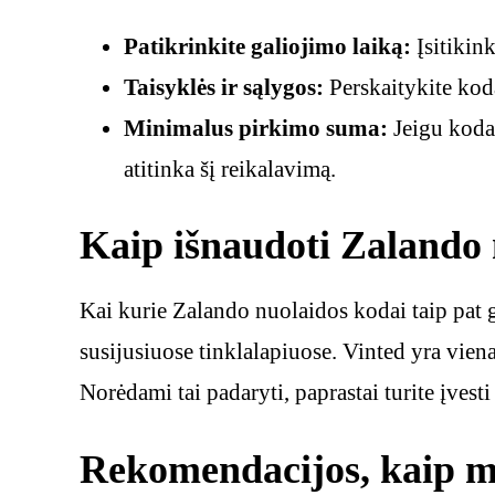
Patikrinkite galiojimo laiką:
Įsitikink
Taisyklės ir sąlygos:
Perskaitykite kodą 
Minimalus pirkimo suma:
Jeigu kodas
atitinka šį reikalavimą.
Kaip išnaudoti Zalando 
Kai kurie Zalando nuolaidos kodai taip pat ga
susijusiuose tinklalapiuose. Vinted yra vie
Norėdami tai padaryti, paprastai turite įves
Rekomendacijos, kaip m