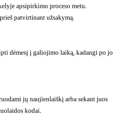
kelyje apsipirkimo proceso metu.
 prieš patvirtinant užsakymą.
pti dėmesį į galiojimo laiką, kadangi po jo
ruodami jų naujienlaiškį arba sekant juos
nuolaidos kodai.