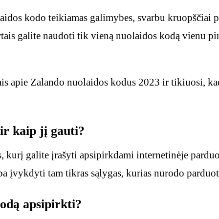
aidos kodo teikiamas galimybes, svarbu kruopščiai pla
tais galite naudoti tik vieną nuolaidos kodą vienu pir
ais apie Zalando nuolaidos kodus 2023 ir tikiuosi, ka
r kaip jį gauti?
 kurį galite įrašyti apsipirkdami internetinėje pard
rba įvykdyti tam tikras sąlygas, kurias nurodo parduo
odą apsipirkti?