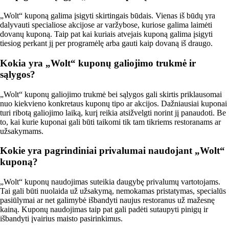
„Wolt“ kuponą galima įsigyti skirtingais būdais. Vienas iš būdų yra
dalyvauti specialiose akcijose ar varžybose, kuriose galima laimėti
dovanų kuponą. Taip pat kai kuriais atvejais kuponą galima įsigyti
tiesiog perkant jį per programėlę arba gauti kaip dovaną iš draugo.
Kokia yra „Wolt“ kuponų galiojimo trukmė ir
sąlygos?
„Wolt“ kuponų galiojimo trukmė bei sąlygos gali skirtis priklausomai
nuo kiekvieno konkretaus kuponų tipo ar akcijos. Dažniausiai kuponai
turi ribotą galiojimo laiką, kurį reikia atsižvelgti norint jį panaudoti. Be
to, kai kurie kuponai gali būti taikomi tik tam tikriems restoranams ar
užsakymams.
Kokie yra pagrindiniai privalumai naudojant „Wolt“
kuponą?
„Wolt“ kuponų naudojimas suteikia daugybę privalumų vartotojams.
Tai gali būti nuolaida už užsakymą, nemokamas pristatymas, specialūs
pasiūlymai ar net galimybė išbandyti naujus restoranus už mažesnę
kainą. Kuponų naudojimas taip pat gali padėti sutaupyti pinigų ir
išbandyti įvairius maisto pasirinkimus.