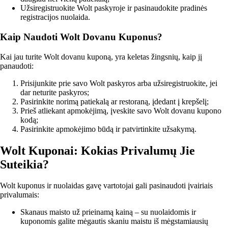
Užsiregistruokite Wolt paskyroje ir pasinaudokite pradinės
registracijos nuolaida.
Kaip Naudoti Wolt Dovanu Kuponus?
Kai jau turite Wolt dovanu kuponą, yra keletas žingsnių, kaip jį
panaudoti:
Prisijunkite prie savo Wolt paskyros arba užsiregistruokite, jei
dar neturite paskyros;
Pasirinkite norimą patiekalą ar restoraną, įdedant į krepšelį;
Prieš atliekant apmokėjimą, įveskite savo Wolt dovanu kupono
kodą;
Pasirinkite apmokėjimo būdą ir patvirtinkite užsakymą.
Wolt Kuponai: Kokias Privalumų Jie
Suteikia?
Wolt kuponus ir nuolaidas gavę vartotojai gali pasinaudoti įvairiais
privalumais:
Skanaus maisto už prieinamą kainą – su nuolaidomis ir
kuponomis galite mėgautis skaniu maistu iš mėgstamiausių