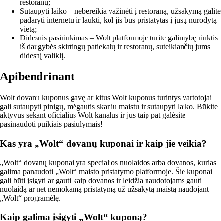
restoranų;
Sutaupyti laiko – nebereikia važinėti į restoraną, užsakymą galite
padaryti internetu ir laukti, kol jis bus pristatytas į jūsų nurodytą
vietą;
Didesnis pasirinkimas – Wolt platformoje turite galimybę rinktis
iš daugybės skirtingų patiekalų ir restoranų, suteikiančių jums
didesnį valiklį.
Apibendrinant
Wolt dovanu kuponus gavę ar kitus Wolt kuponus turintys vartotojai
gali sutaupyti pinigų, mėgautis skaniu maistu ir sutaupyti laiko. Būkite
aktyvūs sekant oficialius Wolt kanalus ir jūs taip pat galėsite
pasinaudoti puikiais pasiūlymais!
Kas yra „Wolt“ dovanų kuponai ir kaip jie veikia?
„Wolt“ dovanų kuponai yra specialios nuolaidos arba dovanos, kurias
galima panaudoti „Wolt“ maisto pristatymo platformoje. Šie kuponai
gali būti įsigyti ar gauti kaip dovanos ir leidžia naudotojams gauti
nuolaidą ar net nemokamą pristatymą už užsakytą maistą naudojant
„Wolt“ programėlę.
Kaip galima įsigyti „Wolt“ kuponą?