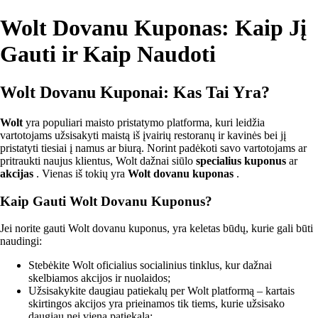
Wolt Dovanu Kuponas: Kaip Jį
Gauti ir Kaip Naudoti
Wolt Dovanu Kuponai: Kas Tai Yra?
Wolt
yra populiari maisto pristatymo platforma, kuri leidžia
vartotojams užsisakyti maistą iš įvairių restoranų ir kavinės bei jį
pristatyti tiesiai į namus ar biurą. Norint padėkoti savo vartotojams ar
pritraukti naujus klientus, Wolt dažnai siūlo
specialius kuponus
ar
akcijas
. Vienas iš tokių yra
Wolt dovanu kuponas
.
Kaip Gauti Wolt Dovanu Kuponus?
Jei norite gauti Wolt dovanu kuponus, yra keletas būdų, kurie gali būti
naudingi:
Stebėkite Wolt oficialius socialinius tinklus, kur dažnai
skelbiamos akcijos ir nuolaidos;
Užsisakykite daugiau patiekalų per Wolt platformą – kartais
skirtingos akcijos yra prieinamos tik tiems, kurie užsisako
daugiau nei vieną patiekalą;