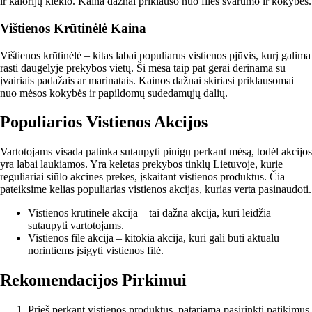
ir kalorijų kiekio. Kaina dažnai priklauso nuo filės svarumo ir kokybės.
Vištienos Krūtinėlė Kaina
Vištienos krūtinėlė – kitas labai populiarus vistienos pjūvis, kurį galima
rasti daugelyje prekybos vietų. Ši mėsa taip pat gerai derinama su
įvairiais padažais ar marinatais. Kainos dažnai skiriasi priklausomai
nuo mėsos kokybės ir papildomų sudedamųjų dalių.
Populiarios Vistienos Akcijos
Vartotojams visada patinka sutaupyti pinigų perkant mėsą, todėl akcijos
yra labai laukiamos. Yra keletas prekybos tinklų Lietuvoje, kurie
reguliariai siūlo akcines prekes, įskaitant vistienos produktus. Čia
pateiksime kelias populiarias vistienos akcijas, kurias verta pasinaudoti.
Vistienos krutinele akcija – tai dažna akcija, kuri leidžia
sutaupyti vartotojams.
Vistienos file akcija – kitokia akcija, kuri gali būti aktualu
norintiems įsigyti vistienos filė.
Rekomendacijos Pirkimui
Prieš perkant vistienos produktus, patariama pasirinkti patikimus