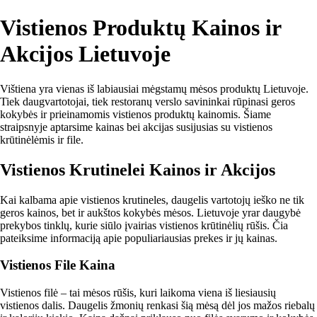
Vistienos Produktų Kainos ir
Akcijos Lietuvoje
Vištiena yra vienas iš labiausiai mėgstamų mėsos produktų Lietuvoje.
Tiek daugvartotojai, tiek restoranų verslo savininkai rūpinasi geros
kokybės ir prieinamomis vistienos produktų kainomis. Šiame
straipsnyje aptarsime kainas bei akcijas susijusias su vistienos
krūtinėlėmis ir file.
Vistienos Krutinelei Kainos ir Akcijos
Kai kalbama apie vistienos krutineles, daugelis vartotojų ieško ne tik
geros kainos, bet ir aukštos kokybės mėsos. Lietuvoje yrar daugybė
prekybos tinklų, kurie siūlo įvairias vistienos krūtinėlių rūšis. Čia
pateiksime informaciją apie populiariausias prekes ir jų kainas.
Vistienos File Kaina
Vistienos filė – tai mėsos rūšis, kuri laikoma viena iš liesiausių
vistienos dalis. Daugelis žmonių renkasi šią mėsą dėl jos mažos riebalų