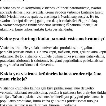
Norint pasirinkti kokybišką vistienos krūtinėlę parduotuvėje, svarbu
atkreipti dėmesį į jos išvaizdą. Gerai atrodoji vistienos krūtinėlė turėtų
būti šviesiai rausvos spalvos, elastinga ir švariai supjaustyta. Be to,
svarbu atkreipti dėmesį į galiojimo datą ir rinktis šviežią produktą.
Rekomenduojama rinktis vistienos krūtinėlę iš patikimų tiekėjų ar
ūkininkų, kurie laikosi aukštų kokybės standartų.
Kokie yra skirtingi būdai paruošti vistienos krūtinėlę?
Vistienos krūtinėlė yra labai universalus produktas, kurį galima
paruošti įvairiais būdais. Galima kepti, troškinti, virti, griluoti arba kepti
orkaitėje. Be to, vistienos krūtinėlė puikiai tinka įvairiems patiekalams,
pradedant sriubomis ir salotomis, baigiant pagrindiniais patiekalais su
garnyru arba troškintais daržovėmis.
Kokia yra vistienos krūtinėlės kainos tendencija šiuo
metu rinkoje?
Vistienos krūtinėlės kainos gali kisti priklausomai nuo daugelio
veiksnių, įskaitant sezoniškumą, pasiūlą ir paklausą bei prekybos tinklų
akcijas. Tačiau apskritai vistienos krūtinėlė yra palyginti prieinamas ir
populiarus produktas, kurio kaina gali skirtis priklausomai nuo jos
kokybės, šaltinio ir parduotuvės, kurioje ji perkama.