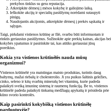
prekybos tinklus su gera reputacija.
Atkreipkite dėmesį į mėsos kokybę ir galiojimo laiką.
Ieškokite akcijų ir specialių pasiūlymų norėdami sutaupyti
pinigų.
Naudojantis akcijomis, atkreipkite dėmesį į prekės sąskaitą ir
sąlygas.
Taigi, pirkdami vistienos krūtinę ar filė, svarbu būti informuotam ir
rinktis geriausius pasiūlymus. Sužinokite apie prekių kainas, akcijas bei
kokybės ypatumus ir pasirinkite tai, kas atitiks geriausiai jūsų
poreikius.
Kokia yra vistienos krūtinėlės nauda mūsų
organizmui?
Vistienos krūtinėlė yra maistingas maisto produktas, turintis daug
baltymų, mažai riebalų ir cholesterolio. Ji yra puikus šaltinis geležies,
cinko, seleno ir kitų svarbių mineralų bei vitaminų, kurie padeda
palaikyti sveiką imuninę sistemą ir raumenų funkciją. Be to, vistienos
krūtinėlė padeda palaikyti tinkamą medžiagų apykaitą ir prisideda prie
kūno svorio kontrolės.
Kaip pasirinkti kokybišką vistienos krūtinėlę
parduotuvėje?