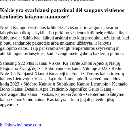
Kokie yra svarbiausi patarimai dėl saugaus vistienos
krūtinėlės laikymo namuose?
Norint išsaugoti vistienos krūtinėlės šviežumą ir saugumą, svarbu
laikytis tam tikrų taisyklių. Po pirkimo vistienos krūtinėlę reikia laikyti
šaldytuve ar šaldiklyje, laikyti atskirai nuo kitų produktų, užtikrinti, kad
ji būtų sandarioje pakuotėje arba tinkamai uždaryta, ir laikytis
galiojimo datos. Taip pat svarbu vengti temperatūros svyravimų ir
atitikti higienos taisykles, kad išvengtumėte galimų bakterijų plitimo.
Samsung S22 Plus Kaina: Viskas, Ką Turite Žinoti ApieŠią Naują
Flagmano Žvaigždę!
•
1 kubo vandens kaina Vilniuje 2023
•
Redmi
Note 12: Naujausi Xiaomi išmanieji telefonai
•
Tvoros kaina ir tvorų
kainos Lietuvoje
•
Viskas, ką turite žinoti apie Reserved nuolaidos
kodą 2023
•
Sidabro Kainos ir Supirkimo Kainos Lietuvoje
•
Kamado
Bono Kaina: Detaliai Apie Tradicinio Japoniško Grilio Kainą
•
Ashwagandha kaina – viskas, ką reikia žinoti
•
Geoterminio šildymo
kaina
•
Juodžemio kaina: Kas tai yra ir kaip ji gali paveikti jūsų
apyvartą
•
hi@thewhyhouse.com