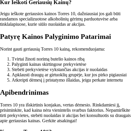
Kur Ieškoti Geriausių Kainų?
Jeigu ieškote geriausios kainos Torres 10, dažniausiai jos gali būti
randamos specializuotose alkoholinių gėrimų parduotuvėse arba
tinklalapiuose, kurie siūlo nuolaidas ar akcijas.
Patyrę Kainos Palyginimo Patarimai
Norint gauti geriausią Torres 10 kainą, rekomenduojama:
Tvirtai žinoti norimą butelio kainos ribą
Palyginti kainas skirtingose prekyvietėse
Stebėti prekyvietėse vykstančias akcijas ir nuolaidas
Apklausti draugų ar girtuoklių grupėje, kur jos pirko pigiausiai
Atkreipti dėmesį į pristatymo išlaidas, jeigu perkate internetu
Apibendrinimas
Torres 10 yra išskirtinis konjakas, vertas dėmesio. Rinkdamiesi jį,
prisiminkite, kad kaina nėra vienintelis svarbus faktorius. Nepamirškite
tirti prekyvietes, stebėti nuolaidas ir akcijas bei konsultuotis su draugais
apie geriausias kainas. Gerkite atsakingai!