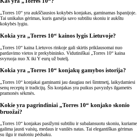
Kas yra „Torres 10“?
„Torres 10“ yra aukščiausios kokybės konjakas, gaminamas Ispanijoje.
Tai unikalus gėrimas, kuris garsėja savo subtiliu skoniu ir aukštu
kokybės lygiu.
Kokia yra „Torres 10“ kainos lygis Lietuvoje?
„Torres 10“ kaina Lietuvos rinkoje gali skirtis priklausomai nuo
pardavimo vietos ir prekybininko. Vidutiniškai „Torres 10“ kaina
svyruoja nuo X iki Y eurų už butelį.
Kokia yra „Torres 10“ konjakų gamybos istorija?
„Torres 10“ konjakai gaminami jau daugiau nei šimtmetį, laikydamiesi
senų receptų ir tradicijų. Šis konjakas yra puikus pavyzdys ilgametės
pramonės sėkmės.
Kokie yra pagrindiniai „Torres 10“ konjako skonio
bruožai?
„Torres 10“ konjakas pasižymi subtiliu ir subalansuotu skoniu, kuriame
galima jausti vaisių, medaus ir vanilės natas. Tai elegantiškas gėrimas
su ilgu ir maloniu pėdsaku.