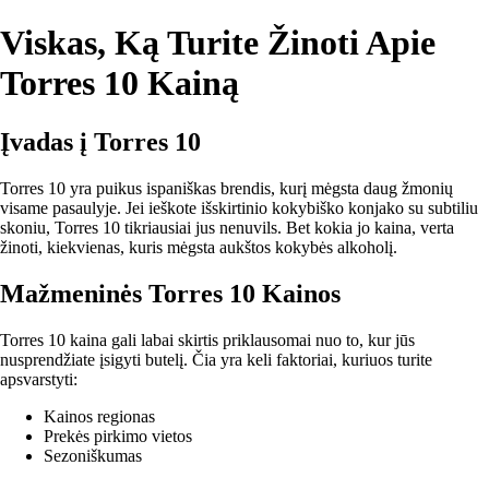
Viskas, Ką Turite Žinoti Apie
Torres 10 Kainą
Įvadas į Torres 10
Torres 10 yra puikus ispaniškas brendis, kurį mėgsta daug žmonių
visame pasaulyje. Jei ieškote išskirtinio kokybiško konjako su subtiliu
skoniu, Torres 10 tikriausiai jus nenuvils. Bet kokia jo kaina, verta
žinoti, kiekvienas, kuris mėgsta aukštos kokybės alkoholį.
Mažmeninės Torres 10 Kainos
Torres 10 kaina gali labai skirtis priklausomai nuo to, kur jūs
nusprendžiate įsigyti butelį. Čia yra keli faktoriai, kuriuos turite
apsvarstyti:
Kainos regionas
Prekės pirkimo vietos
Sezoniškumas