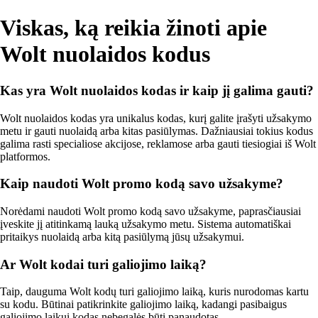
Viskas, ką reikia žinoti apie
Wolt nuolaidos kodus
Kas yra Wolt nuolaidos kodas ir kaip jį galima gauti?
Wolt nuolaidos kodas yra unikalus kodas, kurį galite įrašyti užsakymo
metu ir gauti nuolaidą arba kitas pasiūlymas. Dažniausiai tokius kodus
galima rasti specialiose akcijose, reklamose arba gauti tiesiogiai iš Wolt
platformos.
Kaip naudoti Wolt promo kodą savo užsakyme?
Norėdami naudoti Wolt promo kodą savo užsakyme, paprasčiausiai
įveskite jį atitinkamą lauką užsakymo metu. Sistema automatiškai
pritaikys nuolaidą arba kitą pasiūlymą jūsų užsakymui.
Ar Wolt kodai turi galiojimo laiką?
Taip, dauguma Wolt kodų turi galiojimo laiką, kuris nurodomas kartu
su kodu. Būtinai patikrinkite galiojimo laiką, kadangi pasibaigus
galiojimo laikui kodas nebegalės būti panaudotas.