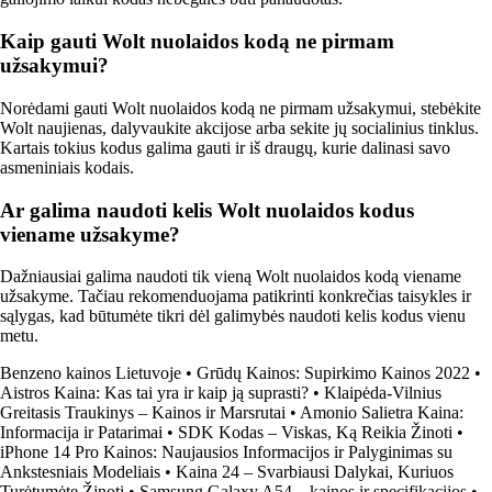
Kaip gauti Wolt nuolaidos kodą ne pirmam
užsakymui?
Norėdami gauti Wolt nuolaidos kodą ne pirmam užsakymui, stebėkite
Wolt naujienas, dalyvaukite akcijose arba sekite jų socialinius tinklus.
Kartais tokius kodus galima gauti ir iš draugų, kurie dalinasi savo
asmeniniais kodais.
Ar galima naudoti kelis Wolt nuolaidos kodus
viename užsakyme?
Dažniausiai galima naudoti tik vieną Wolt nuolaidos kodą viename
užsakyme. Tačiau rekomenduojama patikrinti konkrečias taisykles ir
sąlygas, kad būtumėte tikri dėl galimybės naudoti kelis kodus vienu
metu.
Benzeno kainos Lietuvoje
•
Grūdų Kainos: Supirkimo Kainos 2022
•
Aistros Kaina: Kas tai yra ir kaip ją suprasti?
•
Klaipėda-Vilnius
Greitasis Traukinys – Kainos ir Marsrutai
•
Amonio Salietra Kaina:
Informacija ir Patarimai
•
SDK Kodas – Viskas, Ką Reikia Žinoti
•
iPhone 14 Pro Kainos: Naujausios Informacijos ir Palyginimas su
Ankstesniais Modeliais
•
Kaina 24 – Svarbiausi Dalykai, Kuriuos
Turėtumėte Žinoti
•
Samsung Galaxy A54 – kainos ir specifikacijos
•