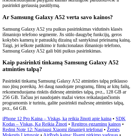
pasirinkti geriausią pasiūlymą.
Ar Samsung Galaxy A52 verta savo kainos?
Samsung Galaxy A52 yra puikus pasirinkimas vidutinės klasės
išmaniojo telefono segmente. Jis siūlo daugybę funkcijų, geros
kokybės kamerą ir patrauklų dizainą už santykinai prieinamą kainą.
Taigi, jei ieškote patikimo ir funkcionalaus išmaniojo telefono,
Samsung Galaxy A52 gali būti puikus pasirinkimas.
Kaip pasirinkti tinkamą Samsung Galaxy A52
atminties talpą?
Pasirinkti tinkamą Samsung Galaxy A52 atminties talpą priklauso
nuo jūsų poreikių. Jei daug naudojate programų, filmų ar kitų failų,
rekomenduojama rinktis didesnę atminties talpą, pvz., 128 GB ar
256 GB. Tačiau jei naudojatės mažai vietos reikalaujančiomis
programomis ir turiniu, galite pasirinkti mažesnę atminties talpą,
pvz., 64 GB.
iPhone 12 Pro Kaina – Viskas, ką reikia žinoti apie kainą
•
SDK
Kodas – Viskas, Ką Reikia Žinoti
•
Regitros egzaminų kainos
•
Redmi Note 12: Naujausi Xiaomi išmanieji telefonai
•
Žemės
Mokestis Lietuvoje
•
AirPods kaina: Išsami pirkimo vadovas
•