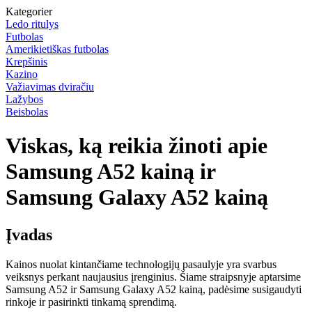
Kategorier
Ledo ritulys
Futbolas
Amerikietiškas futbolas
Krepšinis
Kazino
Važiavimas dviračiu
Lažybos
Beisbolas
Viskas, ką reikia žinoti apie
Samsung A52 kainą ir
Samsung Galaxy A52 kainą
Įvadas
Kainos nuolat kintančiame technologijų pasaulyje yra svarbus
veiksnys perkant naujausius įrenginius. Šiame straipsnyje aptarsime
Samsung A52 ir Samsung Galaxy A52 kainą, padėsime susigaudyti
rinkoje ir pasirinkti tinkamą sprendimą.