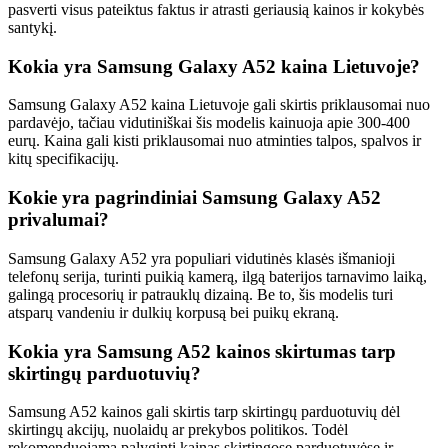
pasverti visus pateiktus faktus ir atrasti geriausią kainos ir kokybės
santykį.
Kokia yra Samsung Galaxy A52 kaina Lietuvoje?
Samsung Galaxy A52 kaina Lietuvoje gali skirtis priklausomai nuo
pardavėjo, tačiau vidutiniškai šis modelis kainuoja apie 300-400
eurų. Kaina gali kisti priklausomai nuo atminties talpos, spalvos ir
kitų specifikacijų.
Kokie yra pagrindiniai Samsung Galaxy A52
privalumai?
Samsung Galaxy A52 yra populiari vidutinės klasės išmanioji
telefonų serija, turinti puikią kamerą, ilgą baterijos tarnavimo laiką,
galingą procesorių ir patrauklų dizainą. Be to, šis modelis turi
atsparų vandeniu ir dulkių korpusą bei puikų ekraną.
Kokia yra Samsung A52 kainos skirtumas tarp
skirtingų parduotuvių?
Samsung A52 kainos gali skirtis tarp skirtingų parduotuvių dėl
skirtingų akcijų, nuolaidų ar prekybos politikos. Todėl
rekomenduojama palyginti kainas skirtingose parduotuvėse ir