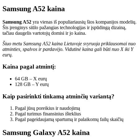
Samsung A52 kaina
Samsung A52
yra vienas iš populiariausių šios kompanijos modelių.
Šis įrenginys siūlo pažangias technologijas ir įspūdingą dizainą,
tačiau daugelis vartotojų domisi ir jo kaina.
Šiuo metu Samsung A52 kaina Lietuvoje svyruoja priklausomai nuo
atminties, spalvos ir pardavėjo. Vidutinė kaina gali būti nuo X iki Y
eurų.
Kaina pagal atmintį:
64 GB – X eurų
128 GB – Y eurų
Kaip pasirinkti tinkamą atminčių variantą?
Pagal jūsų poreikius ir naudojimą
Pagal turimus finansinius išteklius
Pagal pageidaujamą spartumą ir palaikomų failų skaičių
Samsung Galaxy A52 kaina