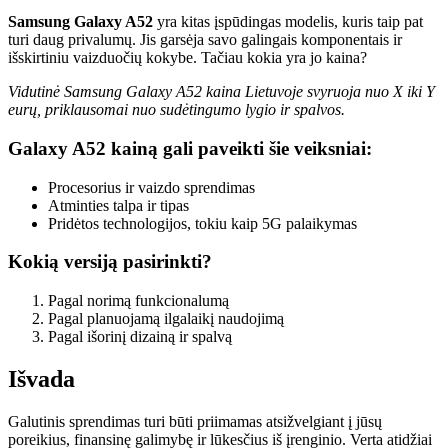
Samsung Galaxy A52
yra kitas įspūdingas modelis, kuris taip pat
turi daug privalumų. Jis garsėja savo galingais komponentais ir
išskirtiniu vaizduočių kokybe. Tačiau kokia yra jo kaina?
Vidutinė Samsung Galaxy A52 kaina Lietuvoje svyruoja nuo X iki Y
eurų, priklausomai nuo sudėtingumo lygio ir spalvos.
Galaxy A52 kainą gali paveikti šie veiksniai:
Procesorius ir vaizdo sprendimas
Atminties talpa ir tipas
Pridėtos technologijos, tokiu kaip 5G palaikymas
Kokią versiją pasirinkti?
Pagal norimą funkcionalumą
Pagal planuojamą ilgalaikį naudojimą
Pagal išorinį dizainą ir spalvą
Išvada
Galutinis sprendimas turi būti priimamas atsižvelgiant į jūsų
poreikius, finansinę galimybę ir lūkesčius iš įrenginio. Verta atidžiai