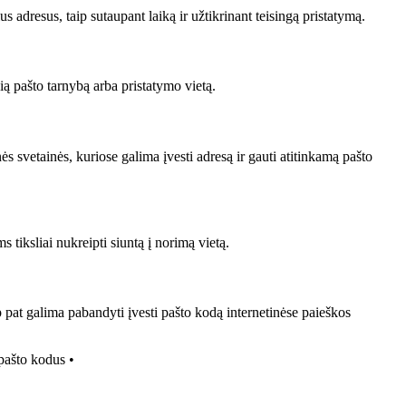
 adresus, taip sutaupant laiką ir užtikrinant teisingą pristatymą.
ą pašto tarnybą arba pristatymo vietą.
ės svetainės, kuriose galima įvesti adresą ir gauti atitinkamą pašto
 tiksliai nukreipti siuntą į norimą vietą.
ip pat galima pabandyti įvesti pašto kodą internetinėse paieškos
 pašto kodus
•