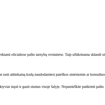
ikiami oficialiose pašto tarnybų svetainėse. Taip užtikrinama sklandi siu
vai rasti atitinkamą kodą naudodamiesi paieškos sistemomis ar konsultuod
iai siųsti ir gauti siuntas visoje šalyje. Nepamirškite patikrinti pašto k