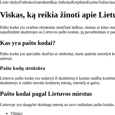
Ledo ritulys
Futbolas
Amerikietiškas futbolas
Krepšinis
Kazino
Važiavima
Viskas, ką reikia žinoti apie Lie
Pašto kodai yra svarbus elementas siunčiant laiškus, siuntas ar kitus siun
supažindinti skaitytojus su Lietuvos pašto kodais, jų pavadinimais ir p
Kas yra pašto kodai?
Pašto kodai yra specialūs skaičiai ar simboliai, kurie padeda nurodyti kon
adresui.
Pašto kodų struktūra
Lietuvos pašto kodai yra sudaryti iš skaitmenų ir kartais raidžių kombi
skaitmenys ir raidės nurodo konkretų miestą, miestelį ar gatvę.
Pašto kodai pagal Lietuvos miestus
Lietuvoje yra daugybė skirtingų miestų su savo unikaliais pašto kodais. Š
Vilnius: