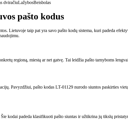
s dviračiu
Lažybos
Beisbolas
tuvos pašto kodus
tos. Lietuvoje taip pat yra savo pašto kodų sistema, kuri padeda efektyviai
anaudojimu.
kretų regioną, miestą ar net gatvę. Tai leidžia pašto tarnyboms lengvai ir
nacijų. Pavyzdžiui, pašto kodas LT-01129 nurodo siuntos paskirties vietą
ie kodai padeda klasifikuoti pašto siuntas ir užtikrina jų tikslų pristaty