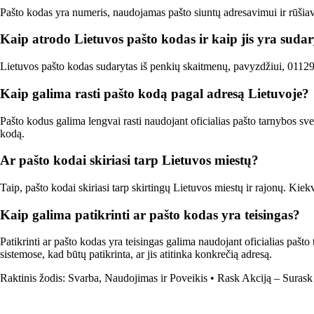
Pašto kodas yra numeris, naudojamas pašto siuntų adresavimui ir rūšiavim
Kaip atrodo Lietuvos pašto kodas ir kaip jis yra suda
Lietuvos pašto kodas sudarytas iš penkių skaitmenų, pavyzdžiui, 01129.
Kaip galima rasti pašto kodą pagal adresą Lietuvoje?
Pašto kodus galima lengvai rasti naudojant oficialias pašto tarnybos svet
kodą.
Ar pašto kodai skiriasi tarp Lietuvos miestų?
Taip, pašto kodai skiriasi tarp skirtingų Lietuvos miestų ir rajonų. Kiek
Kaip galima patikrinti ar pašto kodas yra teisingas?
Patikrinti ar pašto kodas yra teisingas galima naudojant oficialias pašt
sistemose, kad būtų patikrinta, ar jis atitinka konkrečią adresą.
Raktinis žodis: Svarba, Naudojimas ir Poveikis
•
Rask Akciją – Surask