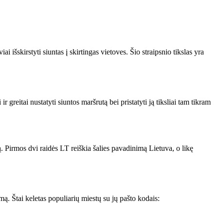
 išskirstyti siuntas į skirtingas vietoves. Šio straipsnio tikslas yra
 greitai nustatyti siuntos maršrutą bei pristatyti ją tiksliai tam tikram
. Pirmos dvi raidės LT reiškia šalies pavadinimą Lietuva, o likę
mą. Štai keletas populiarių miestų su jų pašto kodais: