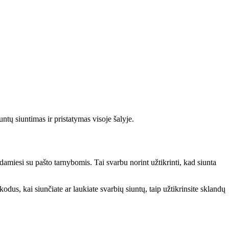
ntų siuntimas ir pristatymas visoje šalyje.
amiesi su pašto tarnybomis. Tai svarbu norint užtikrinti, kad siunta
odus, kai siunčiate ar laukiate svarbių siuntų, taip užtikrinsite sklandų