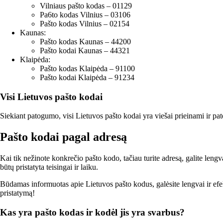
Vilniaus pašto kodas – 01129
Pa6to kodas Vilnius – 03106
Pašto kodas Vilnius – 02154
Kaunas:
Pašto kodas Kaunas – 44200
Pašto kodai Kaunas – 44321
Klaipėda:
Pašto kodas Klaipėda – 91100
Pašto kodai Klaipėda – 91234
Visi Lietuvos pašto kodai
Siekiant patogumo, visi Lietuvos pašto kodai yra viešai prieinami ir pate
Pašto kodai pagal adresą
Kai tik nežinote konkrečio pašto kodo, tačiau turite adresą, galite leng
būtų pristatyta teisingai ir laiku.
Būdamas informuotas apie Lietuvos pašto kodus, galėsite lengvai ir efektyv
pristatymą!
Kas yra pašto kodas ir kodėl jis yra svarbus?