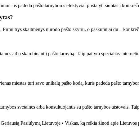
ui. Jis padeda pašto tarnyboms efektyviai pristatyti siuntas į konkrečius
rytas?
 Pirmi trys skaitmenys nurodo pašto skyrių, o paskutiniai du – konkreči
aines arba skambinant į pašto tarnybą. Taip pat yra specialios internetin
vienas miestas turi savo unikalų pašto kodą, kuris padeda pašto tarnyboms
o tarnybos svetaines arba konsultuojantis su pašto tarnybos atstovais. Ta
 Geriausią Pasiūlymą Lietuvoje
•
Viskas, ką reikia žinoti apie Lietuvos