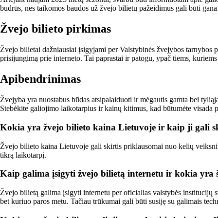
budrūs, nes taikomos baudos už žvejo bilietų pažeidimus gali būti gana 
Žvejo bilieto pirkimas
Žvejo bilietai dažniausiai įsigyjami per Valstybinės žvejybos tarnybos pa
prisijungimą prie interneto. Tai paprastai ir patogu, ypač tiems, kuriem
Apibendrinimas
Žvejyba yra nuostabus būdas atsipalaiduoti ir mėgautis gamta bei tyliąja
Stebėkite galiojimo laikotarpius ir kainų kitimus, kad būtumėte visada p
Kokia yra žvejo bilieto kaina Lietuvoje ir kaip ji gali 
Žvejo bilieto kaina Lietuvoje gali skirtis priklausomai nuo kelių veiksni
tikrą laikotarpį.
Kaip galima įsigyti žvejo bilietą internetu ir kokia yr
Žvejo bilietą galima įsigyti internetu per oficialias valstybės institucij
bet kuriuo paros metu. Tačiau trūkumai gali būti susiję su galimais techni