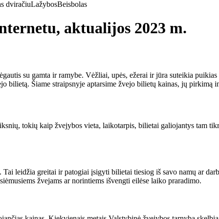
s dviračiu
Lažybos
Beisbolas
internetu, aktualijos 2023 m.
gautis su gamta ir ramybe. Vėžliai, upės, ežerai ir jūra suteikia puikia
jo bilietą. Šiame straipsnyje aptarsime žvejo bilietų kainas, jų pirkimą i
snių, tokių kaip žvejybos vieta, laikotarpis, bilietai galiojantys tam tik
i leidžia greitai ir patogiai įsigyti bilietai tiesiog iš savo namų ar darb
 užsiėmusiems žvejams ar norintiems išvengti eilėse laiko praradimo.
nčias kainas. Kiekvienais metais Valstybinė žvejybos tarnyba skelbia nau