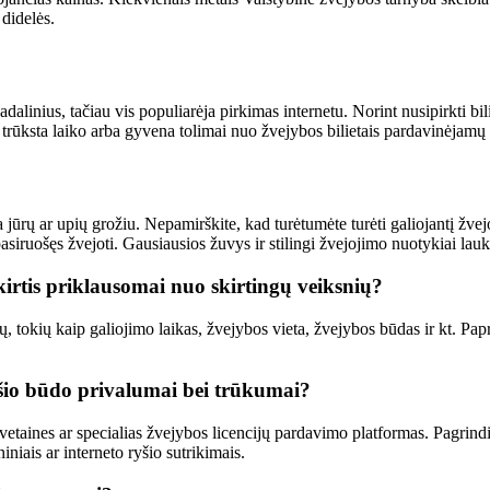
didelės.
dalinius, tačiau vis populiarėja pirkimas internetu. Norint nusipirkti bil
s trūksta laiko arba gyvena tolimai nuo žvejybos bilietais pardavinėjamų 
 jūrų ar upių grožiu. Nepamirškite, kad turėtumėte turėti galiojantį žvej
asiruošęs žvejoti. Gausiausios žuvys ir stilingi žvejojimo nuotykiai lauk
skirtis priklausomai nuo skirtingų veiksnių?
ų, tokių kaip galiojimo laikas, žvejybos vieta, žvejybos būdas ir kt. Pap
a šio būdo privalumai bei trūkumai?
ų svetaines ar specialias žvejybos licencijų pardavimo platformas. Pagrind
niais ar interneto ryšio sutrikimais.