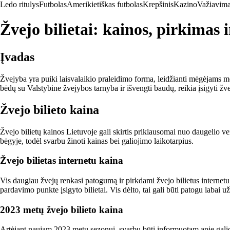
Ledo ritulys
Futbolas
Amerikietiškas futbolas
Krepšinis
Kazino
Važiavima
Žvejo bilietai: kainos, pirkimas 
Įvadas
Žvejyba yra puiki laisvalaikio praleidimo forma, leidžianti mėgėjams mė
bėdų su Valstybine žvejybos tarnyba ir išvengti baudų, reikia įsigyti žve
Žvejo bilieto kaina
Žvejo bilietų kainos Lietuvoje gali skirtis priklausomai nuo daugelio veik
bėgyje, todėl svarbu žinoti kainas bei galiojimo laikotarpius.
Žvejo bilietas internetu kaina
Vis daugiau žvejų renkasi patogumą ir pirkdami žvejo bilietus internetu. Ta
pardavimo punkte įsigyto bilietai. Vis dėlto, tai gali būti patogu labai
2023 metų žvejo bilieto kaina
Artėjant naujam 2023 metų sezonui, svarbu būti informuotam apie galioja