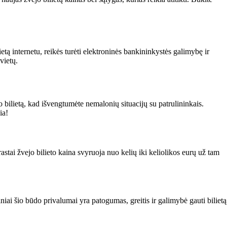
ietą internetu, reikės turėti elektroninės bankininkystės galimybę ir
vietų.
o bilietą, kad išvengtumėte nemalonių situacijų su patrulininkais.
ia!
rastai žvejo bilieto kaina svyruoja nuo kelių iki keliolikos eurų už tam
iniai šio būdo privalumai yra patogumas, greitis ir galimybė gauti bilietą