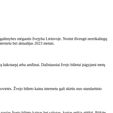
s galimybes mėgautis žvejyba Lietuvoje. Norint išvengti nereikalingų
nternetu bei aktualijas 2023 metais.
rą laikotarpį arba amžinai. Dažniausiai žvejo bilietai įsigyjami metų
ovietės. Žvejo bilieto kaina internetu gali skirtis nuo standartinio
jas žvejo bilietų kainas bei sąlygas, kurias reikia atitikti. Būkite