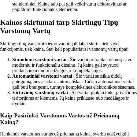
standartiniai. Kainą taip pat gali veikti vartų dekoravimas ar
papildomi funkcionalūs elementai.
Kainos skirtumai tarp Skirtingų Tipų
Varstomų Vartų
Skirtingų tipų varstomi kiemo vartai gali labai skirtis tiek savo
funkcijomis, tiek kaina. Štai keli populiariausi varstomų vartų tipai:
Stumdomi varstomi vartai
: Šie vartai pritraukia dėmesį savo
moderniu ir funkcionaliu dizainu. Jų kaina gali svyruoti
priklausomai nuo medžiagos ir komplektacijos.
Automatiniai varstomi vartai
: Šie vartai suteikia didelį
patogumą, nes atsidaro automatiškai. Tačiau automatiniai vartai
gali būti brangesni, turintys kompleksines elektronikos sistemas.
Virtuvinių varstomų vartai
: Šie vartai puikiai tinka privačioms
teritorijoms ar kiemams. Jų kaina priklauso nuo medžiagos ir
dydžio.
Kaip Pasirinkti Varstomus Vartus už Prieinamą
Kainą?
Renkantis varstomus vartus už prieinamą kainą, svarbu atsižvelgti į