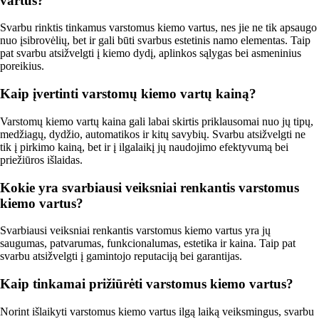
vartus?
Svarbu rinktis tinkamus varstomus kiemo vartus, nes jie ne tik apsaugo
nuo įsibrovėlių, bet ir gali būti svarbus estetinis namo elementas. Taip
pat svarbu atsižvelgti į kiemo dydį, aplinkos sąlygas bei asmeninius
poreikius.
Kaip įvertinti varstomų kiemo vartų kainą?
Varstomų kiemo vartų kaina gali labai skirtis priklausomai nuo jų tipų,
medžiagų, dydžio, automatikos ir kitų savybių. Svarbu atsižvelgti ne
tik į pirkimo kainą, bet ir į ilgalaikį jų naudojimo efektyvumą bei
priežiūros išlaidas.
Kokie yra svarbiausi veiksniai renkantis varstomus
kiemo vartus?
Svarbiausi veiksniai renkantis varstomus kiemo vartus yra jų
saugumas, patvarumas, funkcionalumas, estetika ir kaina. Taip pat
svarbu atsižvelgti į gamintojo reputaciją bei garantijas.
Kaip tinkamai prižiūrėti varstomus kiemo vartus?
Norint išlaikyti varstomus kiemo vartus ilgą laiką veiksmingus, svarbu