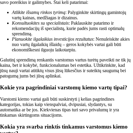
savo poreikius ir galimybes. Štai keli patarimai:
Atlikite išsamų rinkos tyrimą
: Palyginkite skirtingų gamintojų
vartų kainas, medžiagas ir dizainus.
Konsultuokites su specialistais
: Paklauskite patarimo ir
rekomendacijų iš specialistų, kurie padės jums rasti optimalų
sprendimą.
Planuokite ilgalaikius investicijos rezultatus
: Nenuleiskite akies
nuo vartų ilgalaikių išlaidų – geros kokybės vartai gali būti
ekonomiškesni ilguoju laikotarpiu.
Galutinį sprendimą renkantis varstomus vartus turėtų paveikti ne tik jų
kaina, bet ir kokybė, funkcionalumas bei estetika. Užtikrinkite, kad
jūsų nauji vartai atitiktų visus jūsų lūkesčius ir suteiktų saugumą bei
patogumą jums bei jūsų aplinkai.
Kokie yra pagrindiniai varstomų kiemo vartų tipai?
Varstomi kiemo vartai gali būti suskirstyti į kelias pagrindines
kategorijas, tokias kaip vienspalviai, dvipusiai, slydantys, su
automatika ar be jos. Kiekvienas tipas turi savo privalumų ir yra
tinkamas skirtingoms situacijoms.
Kokia yra svarba rinktis tinkamus varstomus kiemo