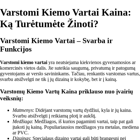
Varstomi Kiemo Vartai Kaina:
Ką Turėtumėte Žinoti?
Varstomi Kiemo Vartai – Svarba ir
Funkcijos
Varstomi kiemo vartai
yra neatsiejama kiekvienos gyvenamosios ar
komercinės vietos dalis. Jie suteikia saugumą, privatumą ir patogumą
gyventojams ar verslo savininkams. Tačiau, renkantis varstomas vartus,
svarbu atsižvelgti ne tik į jų dizainą ir kokybę, bet ir į kainą.
Varstomų Kiemo Vartų Kaina priklauso nuo įvairių
veiksnių:
Matmenys
: Didėjant varstomų vartų dydžiui, kyla ir jų kaina.
Svarbu atsižvelgti į reikiamą plotį ir aukštį.
Medžiaga
: Medžiagos, iš kurios pagaminti vartai, taip pat gali
įtakoti jų kainą. Populiariausios medžiagos yra metalas, mediena
ar PVC.
Dizainas
: Specialaus dizaino vartai gali būti brangesni nei