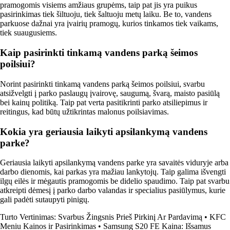
pramogomis visiems amžiaus grupėms, taip pat jis yra puikus
pasirinkimas tiek šiltuoju, tiek šaltuoju metų laiku. Be to, vandens
parkuose dažnai yra įvairių pramogų, kurios tinkamos tiek vaikams,
tiek suaugusiems.
Kaip pasirinkti tinkamą vandens parką šeimos
poilsiui?
Norint pasirinkti tinkamą vandens parką šeimos poilsiui, svarbu
atsižvelgti į parko paslaugų įvairovę, saugumą, švarą, maisto pasiūlą
bei kainų politiką. Taip pat verta pasitikrinti parko atsiliepimus ir
reitingus, kad būtų užtikrintas malonus poilsiavimas.
Kokia yra geriausia laikyti apsilankymą vandens
parke?
Geriausia laikyti apsilankymą vandens parke yra savaitės viduryje arba
darbo dienomis, kai parkas yra mažiau lankytojų. Taip galima išvengti
ilgų eilės ir mėgautis pramogomis be didelio spaudimo. Taip pat svarbu
atkreipti dėmesį į parko darbo valandas ir specialius pasiūlymus, kurie
gali padėti sutaupyti pinigų.
Turto Vertinimas: Svarbus Žingsnis Prieš Pirkinį Ar Pardavimą
•
KFC
Meniu Kainos ir Pasirinkimas
•
Samsung S20 FE Kaina: Išsamus