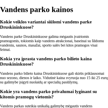
Vandens parko kainos
Kokie veiklos variantai siūlomi vandens parke
Druskininkuose?
Vandens parke Druskininkuose galima mėgautis įvairiomis
pramogomis, tokiomis kaip vandens atrakcionai, baseinai su šildomu
vandeniu, saunos, masažai, sporto salės bei kitos pramogos visai
šeimai.
Kokia yra įprasta vandens parko bilieto kaina
Druskininkuose?
Vandens parko bilieto kaina Druskininkuose gali skirtis priklausomai
nuo sezono, dienos ir laiko. Vidutinė kaina svyruoja nuo 15 iki 25 eurų
su galimybe įsigyti nuolaidų ar specialių pasiūlymų.
Kokie yra vandens parko privalumai lyginant su
kitomis pramogų vietomis?
Vandens parkas suteikia unikalią galimybę mėgautis vandens