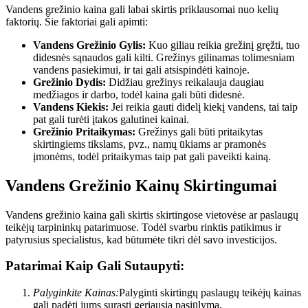
Vandens grežinio kaina gali labai skirtis priklausomai nuo kelių
faktorių. Šie faktoriai gali apimti:
Vandens Grežinio Gylis:
Kuo giliau reikia grežinį gręžti, tuo
didesnės sąnaudos gali kilti. Grežinys gilinamas tolimesniam
vandens pasiekimui, ir tai gali atsispindėti kainoje.
Grežinio Dydis:
Didžiau grežinys reikalauja daugiau
medžiagos ir darbo, todėl kaina gali būti didesnė.
Vandens Kiekis:
Jei reikia gauti didelį kiekį vandens, tai taip
pat gali turėti įtakos galutinei kainai.
Grežinio Pritaikymas:
Grežinys gali būti pritaikytas
skirtingiems tikslams, pvz., namų ūkiams ar pramonės
įmonėms, todėl pritaikymas taip pat gali paveikti kainą.
Vandens Grežinio Kainų Skirtingumai
Vandens grežinio kaina gali skirtis skirtingose vietovėse ar paslaugų
teikėjų tarpininkų patarimuose. Todėl svarbu rinktis patikimus ir
patyrusius specialistus, kad būtumėte tikri dėl savo investicijos.
Patarimai Kaip Gali Sutaupyti:
Palyginkite Kainas:
Palyginti skirtingų paslaugų teikėjų kainas
gali padėti jums surasti geriausią pasiūlymą.