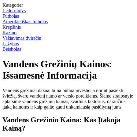
Kategorier
Ledo ritulys
Futbolas
Amerikietiškas futbolas
Krepšinis
Kazino
Važiavimas dviračiu
Lažybos
Beisbolas
Vandens Grežinių Kainos:
Išsamesnė Informacija
Vandens grežiniai dažnai būna būtina investicija norint pasiekti
šviežią, švarų vandenį namo ar verslo poreikiams. Šiame straipsnyje
aptarsime vandens grežinių kainas, svarbius faktorius, darančius
įtaką kainoms ir kaip galite gauti tinkamiausią pasiūlymą jums.
Vandens Grežinio Kaina: Kas Įtakoja
Kainą?