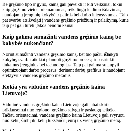
Be gręžinio tipo ir gylio, kainą gali paveikti ir kiti veiksniai, tokiu
kaip gręžimo vietos prieinamumas, reikalingų leidimų išdavimas,
naudojamų įrenginių kokybė ir patirtis bei darbo intensyvumas. Taip
pat svarbu atsižvelgti į vandens gręžinio priežiūrą ir palaikymą, kurie
taip pat gali turėti įtakos bendrai kainai.
Kaip galima sumažinti vandens gręžinio kainą be
kokybės nukenčiant?
Norint sumažinti vandens gręžinio kainą, bet tuo pačiu išlaikyti
kokybę, svarbu atidžiai planuoti gręžimo procesą ir pasirinkti
tinkamus įrenginius bei technologijas. Taip pat galima sutaupyti
optimizuojant darbo procesus, derinant darbų grafikus ir naudojant
efektyvius vandens gręžimo metodus.
Kokia yra vidutinė vandens gręžinio kaina
Lietuvoje?
Vidutinė vandens gręžinio kaina Lietuvoje gali labai skirtis
priklausomai nuo regiono, gręžimo sąlygų ir paslaugų teikėjo.
Tačiau orientacinai, vandens gręžinio kaina Lietuvoje gali svyruoti
nuo kelių šimtų iki kelių tūkstančių eurų už vieną gręžinio metrą.