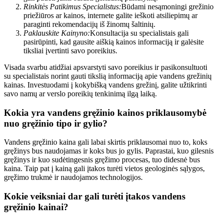
Rinkitės Patikimus Specialistus:
Būdami nesąmoningi grežinio
priežiūros ar kainos, internete galite ieškoti atsiliepimų ar
paraginti rekomendacijų iš žinomų šaltinių.
Paklauskite Kainyno:
Konsultacija su specialistais gali
pasirūpinti, kad gausite aiškią kainos informaciją ir galėsite
tiksliai įvertinti savo poreikius.
Visada svarbu atidžiai apsvarstyti savo poreikius ir pasikonsultuoti
su specialistais norint gauti tikslią informaciją apie vandens grežinių
kainas. Investuodami į kokybišką vandens grežinį, galite užtikrinti
savo namų ar verslo poreikių tenkinimą ilgą laiką.
Kokia yra vandens gręžinio kainos priklausomybė
nuo gręžinio tipo ir gylio?
Vandens gręžinio kaina gali labai skirtis priklausomai nuo to, koks
gręžinys bus naudojamas ir koks bus jo gylis. Paprastai, kuo gilesnis
gręžinys ir kuo sudėtingesnis gręžimo procesas, tuo didesnė bus
kaina. Taip pat į kainą gali įtakos turėti vietos geologinės sąlygos,
gręžimo trukmė ir naudojamos technologijos.
Kokie veiksniai dar gali turėti įtakos vandens
gręžinio kainai?