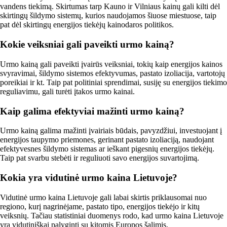
vandens tiekimą. Skirtumas tarp Kauno ir Vilniaus kainų gali kilti dėl
skirtingų šildymo sistemų, kurios naudojamos šiuose miestuose, taip
pat dėl skirtingų energijos tiekėjų kainodaros politikos.
Kokie veiksniai gali paveikti urmo kainą?
Urmo kainą gali paveikti įvairūs veiksniai, tokių kaip energijos kainos
svyravimai, šildymo sistemos efektyvumas, pastato izoliacija, vartotojų
poreikiai ir kt. Taip pat politiniai sprendimai, susiję su energijos tiekimo
reguliavimu, gali turėti įtakos urmo kainai.
Kaip galima efektyviai mažinti urmo kainą?
Urmo kainą galima mažinti įvairiais būdais, pavyzdžiui, investuojant į
energijos taupymo priemones, gerinant pastato izoliaciją, naudojant
efektyvesnes šildymo sistemas ar ieškant pigesnių energijos tiekėjų.
Taip pat svarbu stebėti ir reguliuoti savo energijos suvartojimą.
Kokia yra vidutinė urmo kaina Lietuvoje?
Vidutinė urmo kaina Lietuvoje gali labai skirtis priklausomai nuo
regiono, kurį nagrinėjame, pastato tipo, energijos tiekėjo ir kitų
veiksnių. Tačiau statistiniai duomenys rodo, kad urmo kaina Lietuvoje
yra vidutiniškai palyginti su kitomis Europos šalimis.