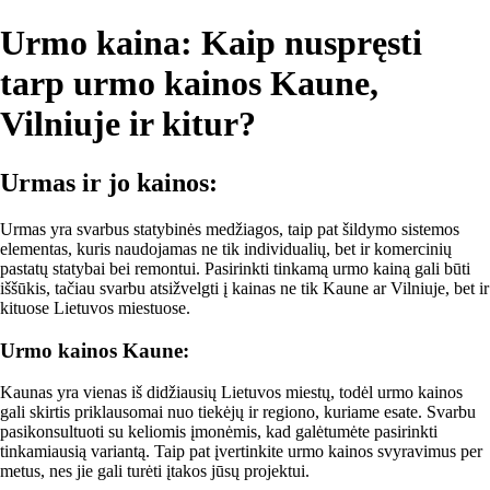
Urmo kaina: Kaip nuspręsti
tarp urmo kainos Kaune,
Vilniuje ir kitur?
Urmas ir jo kainos:
Urmas yra svarbus statybinės medžiagos, taip pat šildymo sistemos
elementas, kuris naudojamas ne tik individualių, bet ir komercinių
pastatų statybai bei remontui. Pasirinkti tinkamą urmo kainą gali būti
iššūkis, tačiau svarbu atsižvelgti į kainas ne tik Kaune ar Vilniuje, bet ir
kituose Lietuvos miestuose.
Urmo kainos Kaune:
Kaunas yra vienas iš didžiausių Lietuvos miestų, todėl urmo kainos
gali skirtis priklausomai nuo tiekėjų ir regiono, kuriame esate. Svarbu
pasikonsultuoti su keliomis įmonėmis, kad galėtumėte pasirinkti
tinkamiausią variantą. Taip pat įvertinkite urmo kainos svyravimus per
metus, nes jie gali turėti įtakos jūsų projektui.