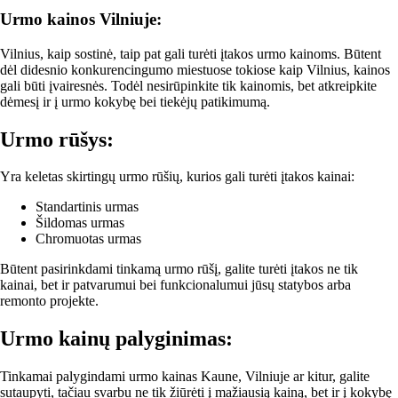
Urmo kainos Vilniuje:
Vilnius, kaip sostinė, taip pat gali turėti įtakos urmo kainoms. Būtent
dėl didesnio konkurencingumo miestuose tokiose kaip Vilnius, kainos
gali būti įvairesnės. Todėl nesirūpinkite tik kainomis, bet atkreipkite
dėmesį ir į urmo kokybę bei tiekėjų patikimumą.
Urmo rūšys:
Yra keletas skirtingų urmo rūšių, kurios gali turėti įtakos kainai:
Standartinis urmas
Šildomas urmas
Chromuotas urmas
Būtent pasirinkdami tinkamą urmo rūšį, galite turėti įtakos ne tik
kainai, bet ir patvarumui bei funkcionalumui jūsų statybos arba
remonto projekte.
Urmo kainų palyginimas:
Tinkamai palygindami urmo kainas Kaune, Vilniuje ar kitur, galite
sutaupyti, tačiau svarbu ne tik žiūrėti į mažiausią kainą, bet ir į kokybę