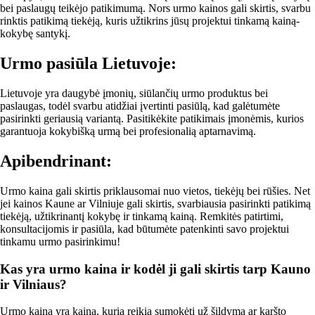
bei paslaugų teikėjo patikimumą. Nors urmo kainos gali skirtis, svarbu
rinktis patikimą tiekėją, kuris užtikrins jūsų projektui tinkamą kainą-
kokybę santykį.
Urmo pasiūla Lietuvoje:
Lietuvoje yra daugybė įmonių, siūlančių urmo produktus bei
paslaugas, todėl svarbu atidžiai įvertinti pasiūlą, kad galėtumėte
pasirinkti geriausią variantą. Pasitikėkite patikimais įmonėmis, kurios
garantuoja kokybišką urmą bei profesionalią aptarnavimą.
Apibendrinant:
Urmo kaina gali skirtis priklausomai nuo vietos, tiekėjų bei rūšies. Net
jei kainos Kaune ar Vilniuje gali skirtis, svarbiausia pasirinkti patikimą
tiekėją, užtikrinantį kokybę ir tinkamą kainą. Remkitės patirtimi,
konsultacijomis ir pasiūla, kad būtumėte patenkinti savo projektui
tinkamu urmo pasirinkimu!
Kas yra urmo kaina ir kodėl ji gali skirtis tarp Kauno
ir Vilniaus?
Urmo kaina yra kaina, kurią reikia sumokėti už šildymą ar karšto