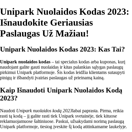
Unipark Nuolaidos Kodas 2023:
Išnaudokite Geriausias
Paslaugas Už Mažiau!
Unipark Nuolaidos Kodas 2023: Kas Tai?
Unipark nuolaidos kodas
– tai specialus kodas arba kuponas, kurį
naudojant galite gauti nuolaidas ir kitas palankias sąlygas paslaugų
pirkimui Unipark platformoje. Šis kodas leidžia klientams sutaupyti
pinigų ir išbandyti įvairias paslaugas už prieinamą kainą.
Kaip Išnaudoti Unipark Nuolaidos Kodą
2023?
Naudoti
Unipark nuolaidos kodą 2023
labai paprasta. Pirma, reikia
rasti tą kodą – jį galite rasti tiek Unipark svetainėje, tiek kituose
reklamuojamuose šaltiniuose. Paskui, užsakydami norimą paslaugą
Unipark platformoje, tiesiog įveskite šį kodą atitinkamame laukelyje.