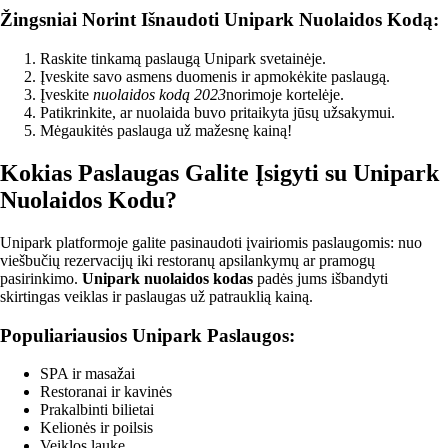
Žingsniai Norint Išnaudoti Unipark Nuolaidos Kodą:
Raskite tinkamą paslaugą Unipark svetainėje.
Įveskite savo asmens duomenis ir apmokėkite paslaugą.
Įveskite
nuolaidos kodą 2023
norimoje kortelėje.
Patikrinkite, ar nuolaida buvo pritaikyta jūsų užsakymui.
Mėgaukitės paslauga už mažesnę kainą!
Kokias Paslaugas Galite Įsigyti su Unipark
Nuolaidos Kodu?
Unipark platformoje galite pasinaudoti įvairiomis paslaugomis: nuo
viešbučių rezervacijų iki restoranų apsilankymų ar pramogų
pasirinkimo.
Unipark nuolaidos kodas
padės jums išbandyti
skirtingas veiklas ir paslaugas už patrauklią kainą.
Populiariausios Unipark Paslaugos:
SPA ir masažai
Restoranai ir kavinės
Prakalbinti bilietai
Kelionės ir poilsis
Veiklos lauke