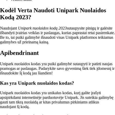
Kodėl Verta Naudoti Unipark Nuolaidos
Kodą 2023?
Naudojant
Unipark nuolaidos kodą 2023
sutaupysite pinigų ir galėsite
išbandyti įvairias veiklas ir paslaugas, kurias paprastai retai pasirenkate.
Be to, tai puiki galimybė išnaudoti visas Unipark platformos teikiamas
galimybes už prieinamą kainą.
Apibendrinant
Unipark nuolaidos kodas yra puiki galimybė sutaupyti ir patirti naujas
pramogas ar paslaugas. Padarykite savo gyvenimą šiek tiek įdomesnį ir
išnaudokite šį kodą jau šiandien!
Kas yra Unipark nuolaidos kodas?
Unipark nuolaidos kodas yra unikalus kodas, kurį galite įrašyti
apsipirkdami internetinėje parduotuvėje Unipark. Jis suteikia galimybę
gauti tam tikrą nuolaidą ar kitas privalumus pirkiniams atlikus
naudojant šį kodą.