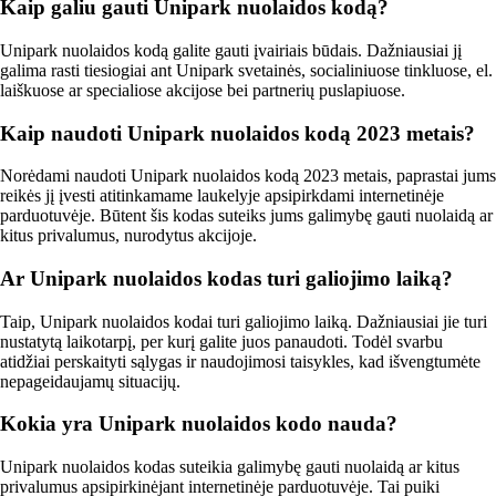
Kaip galiu gauti Unipark nuolaidos kodą?
Unipark nuolaidos kodą galite gauti įvairiais būdais. Dažniausiai jį
galima rasti tiesiogiai ant Unipark svetainės, socialiniuose tinkluose, el.
laiškuose ar specialiose akcijose bei partnerių puslapiuose.
Kaip naudoti Unipark nuolaidos kodą 2023 metais?
Norėdami naudoti Unipark nuolaidos kodą 2023 metais, paprastai jums
reikės jį įvesti atitinkamame laukelyje apsipirkdami internetinėje
parduotuvėje. Būtent šis kodas suteiks jums galimybę gauti nuolaidą ar
kitus privalumus, nurodytus akcijoje.
Ar Unipark nuolaidos kodas turi galiojimo laiką?
Taip, Unipark nuolaidos kodai turi galiojimo laiką. Dažniausiai jie turi
nustatytą laikotarpį, per kurį galite juos panaudoti. Todėl svarbu
atidžiai perskaityti sąlygas ir naudojimosi taisykles, kad išvengtumėte
nepageidaujamų situacijų.
Kokia yra Unipark nuolaidos kodo nauda?
Unipark nuolaidos kodas suteikia galimybę gauti nuolaidą ar kitus
privalumus apsipirkinėjant internetinėje parduotuvėje. Tai puiki