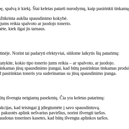
bę, spalvą ir kiekį. Štai keletas patarti nurodymų, kaip pasirinkti tinkamą
užtikrinta aukšta spausdinimo kokybė.
jums reikia spalvoto ar juodojo tonerio.
e, kiek ilgai jis tarnaus.
tinėje. Norint tai padaryti efektyviai, siūlome laikytis šių patarimų:
tatykite, kokio tipo tonerio jums reikia – ar spalvoto, ar juodojo.
 tinkamas jūsų spausdinimo įrangai, kad būtų pasirinktas tinkamas produ
kad pasirinktas toneris yra suderinamas su jūsų spausdinimo įranga.
ūtų išvengta neigiamų pasekmių. Čia yra keletas patarimų:
kcijas, kad teisingai jį įdiegtumėte į savo spausdintuvą.
pakuotės aplink nešvarius paviršius, norint išvengti taršos.
udotas tonerines kasetes, kad būtų išvengta aplinkos taršos.