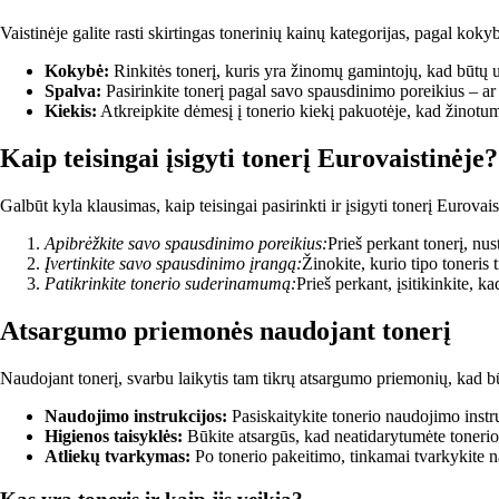
Vaistinėje galite rasti skirtingas tonerinių kainų kategorijas, pagal koky
Kokybė:
Rinkitės tonerį, kuris yra žinomų gamintojų, kad būtų 
Spalva:
Pasirinkite tonerį pagal savo spausdinimo poreikius – ar 
Kiekis:
Atkreipkite dėmesį į tonerio kiekį pakuotėje, kad žinotumėt
Kaip teisingai įsigyti tonerį Eurovaistinėje?
Galbūt kyla klausimas, kaip teisingai pasirinkti ir įsigyti tonerį Eurovais
Apibrėžkite savo spausdinimo poreikius:
Prieš perkant tonerį, nus
Įvertinkite savo spausdinimo įrangą:
Žinokite, kurio tipo toneris
Patikrinkite tonerio suderinamumą:
Prieš perkant, įsitikinkite, 
Atsargumo priemonės naudojant tonerį
Naudojant tonerį, svarbu laikytis tam tikrų atsargumo priemonių, kad b
Naudojimo instrukcijos:
Pasiskaitykite tonerio naudojimo instru
Higienos taisyklės:
Būkite atsargūs, kad neatidarytumėte tonerio 
Atliekų tvarkymas:
Po tonerio pakeitimo, tinkamai tvarkykite na