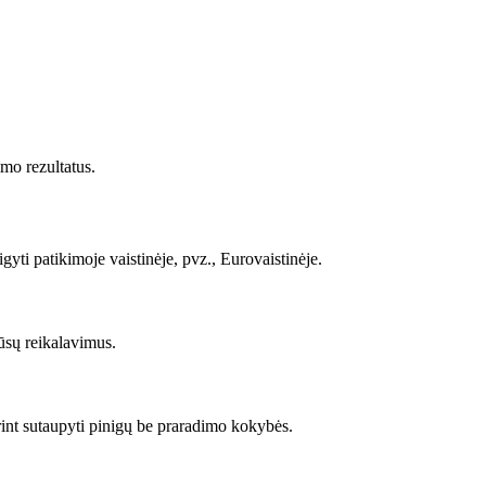
imo rezultatus.
gyti patikimoje vaistinėje, pvz., Eurovaistinėje.
 jūsų reikalavimus.
orint sutaupyti pinigų be praradimo kokybės.