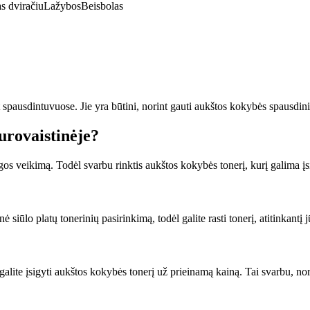
s dviračiu
Lažybos
Beisbolas
t spausdintuvuose. Jie yra būtini, norint gauti aukštos kokybės spausdin
urovaistinėje?
gos veikimą. Todėl svarbu rinktis aukštos kokybės tonerį, kurį galima įsi
ė siūlo platų tonerinių pasirinkimą, todėl galite rasti tonerį, atitinkantį
 galite įsigyti aukštos kokybės tonerį už prieinamą kainą. Tai svarbu, n