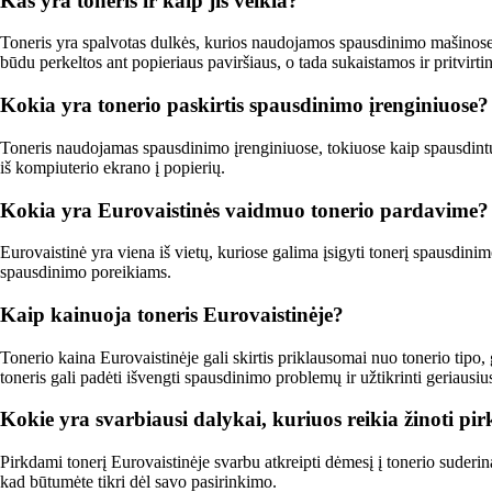
Kas yra toneris ir kaip jis veikia?
Toneris yra spalvotas dulkės, kurios naudojamos spausdinimo mašinose. 
būdu perkeltos ant popieriaus paviršiaus, o tada sukaistamos ir pritvir
Kokia yra tonerio paskirtis spausdinimo įrenginiuose?
Toneris naudojamas spausdinimo įrenginiuose, tokiuose kaip spausdintuva
iš kompiuterio ekrano į popierių.
Kokia yra Eurovaistinės vaidmuo tonerio pardavime?
Eurovaistinė yra viena iš vietų, kuriose galima įsigyti tonerį spausdinim
spausdinimo poreikiams.
Kaip kainuoja toneris Eurovaistinėje?
Tonerio kaina Eurovaistinėje gali skirtis priklausomai nuo tonerio tipo,
toneris gali padėti išvengti spausdinimo problemų ir užtikrinti geriausius
Kokie yra svarbiausi dalykai, kuriuos reikia žinoti pir
Pirkdami tonerį Eurovaistinėje svarbu atkreipti dėmesį į tonerio suderina
kad būtumėte tikri dėl savo pasirinkimo.