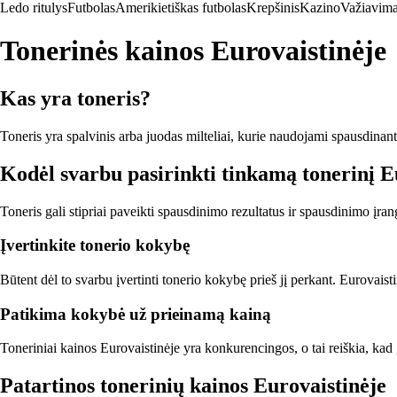
Ledo ritulys
Futbolas
Amerikietiškas futbolas
Krepšinis
Kazino
Važiavima
Tonerinės kainos Eurovaistinėje
Kas yra toneris?
Toneris yra spalvinis arba juodas milteliai, kurie naudojami spausdinan
Kodėl svarbu pasirinkti tinkamą tonerinį E
Toneris gali stipriai paveikti spausdinimo rezultatus ir spausdinimo įran
Įvertinkite tonerio kokybę
Būtent dėl to svarbu įvertinti tonerio kokybę prieš jį perkant. Eurovaistin
Patikima kokybė už prieinamą kainą
Toneriniai kainos Eurovaistinėje yra konkurencingos, o tai reiškia, kad
Patartinos tonerinių kainos Eurovaistinėje