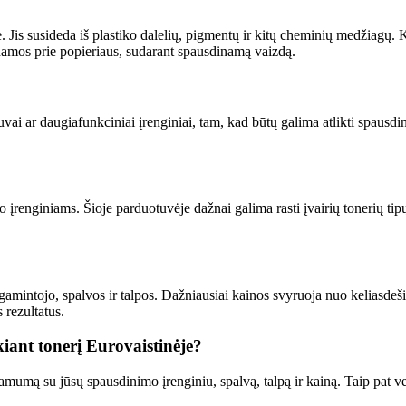
Jis susideda iš plastiko dalelių, pigmentų ir kitų cheminių medžiagų. K
tinamos prie popieriaus, sudarant spausdinamą vaizdą.
i ar daugiafunkciniai įrenginiai, tam, kad būtų galima atlikti spausdin
o įrenginiams. Šioje parduotuvėje dažnai galima rasti įvairių tonerių tip
 gamintojo, spalvos ir talpos. Dažniausiai kainos svyruoja nuo keliasdeši
 rezultatus.
kiant tonerį Eurovaistinėje?
mumą su jūsų spausdinimo įrenginiu, spalvą, talpą ir kainą. Taip pat verta