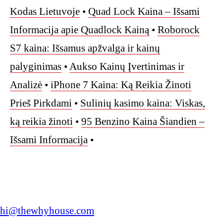
Kodas Lietuvoje
•
Quad Lock Kaina – Išsami
Informacija apie Quadlock Kainą
•
Roborock
S7 kaina: Išsamus apžvalga ir kainų
palyginimas
•
Aukso Kainų Įvertinimas ir
Analizė
•
iPhone 7 Kaina: Ką Reikia Žinoti
Prieš Pirkdami
•
Sulinių kasimo kaina: Viskas,
ką reikia žinoti
•
95 Benzino Kaina Šiandien –
Išsami Informacija
•
hi@thewhyhouse.com