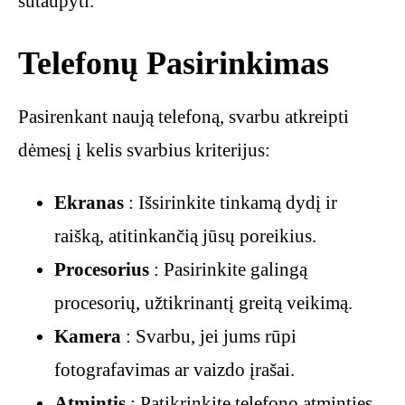
sutaupyti.
Telefonų Pasirinkimas
Pasirenkant naują telefoną, svarbu atkreipti
dėmesį į kelis svarbius kriterijus:
Ekranas
: Išsirinkite tinkamą dydį ir
raišką, atitinkančią jūsų poreikius.
Procesorius
: Pasirinkite galingą
procesorių, užtikrinantį greitą veikimą.
Kamera
: Svarbu, jei jums rūpi
fotografavimas ar vaizdo įrašai.
Atmintis
: Patikrinkite telefono atminties