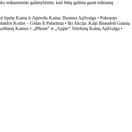
anko teikiamomis galimybėmis, kad būtų galima gauti reikiamą
l Spritz Kaina ir Aperolis Kaina: Išsamus Apžvalga
•
Pakruojo
laidos Kodas – Gidas Ir Patarimai
•
Iki Akcija: Kaip Išnaudoti Gausią
Skelbimų Kainos
•
„iPhone“ ir „Apple“ Telefonų Kainų Apžvalga
•