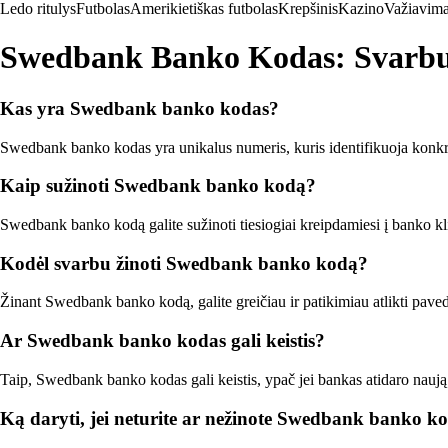
Ledo ritulys
Futbolas
Amerikietiškas futbolas
Krepšinis
Kazino
Važiavima
Swedbank Banko Kodas: Svarbus
Kas yra Swedbank banko kodas?
Swedbank banko kodas yra unikalus numeris, kuris identifikuoja konkre
Kaip sužinoti Swedbank banko kodą?
Swedbank banko kodą galite sužinoti tiesiogiai kreipdamiesi į banko kli
Kodėl svarbu žinoti Swedbank banko kodą?
Žinant Swedbank banko kodą, galite greičiau ir patikimiau atlikti paved
Ar Swedbank banko kodas gali keistis?
Taip, Swedbank banko kodas gali keistis, ypač jei bankas atidaro naują p
Ką daryti, jei neturite ar nežinote Swedbank banko k