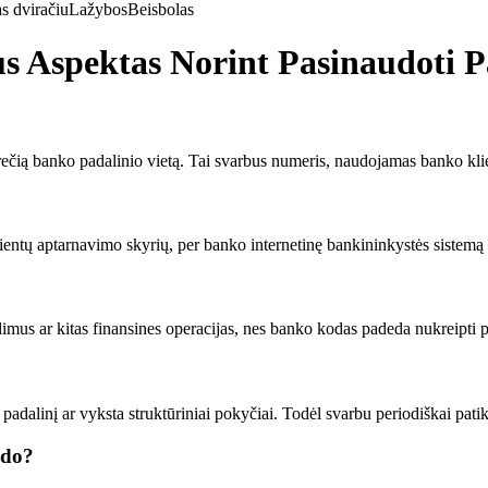
s dviračiu
Lažybos
Beisbolas
 Aspektas Norint Pasinaudoti P
čią banko padalinio vietą. Tai svarbus numeris, naudojamas banko klien
entų aptarnavimo skyrių, per banko internetinę bankininkystės sistemą a
imus ar kitas finansines operacijas, nes banko kodas padeda nukreipti p
adalinį ar vyksta struktūriniai pokyčiai. Todėl svarbu periodiškai patik
odo?