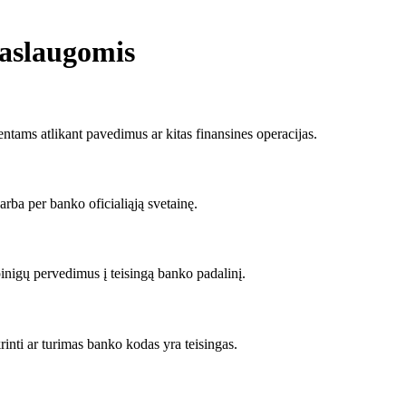
aslaugomis
tams atlikant pavedimus ar kitas finansines operacijas.
rba per banko oficialiąją svetainę.
inigų pervedimus į teisingą banko padalinį.
rinti ar turimas banko kodas yra teisingas.