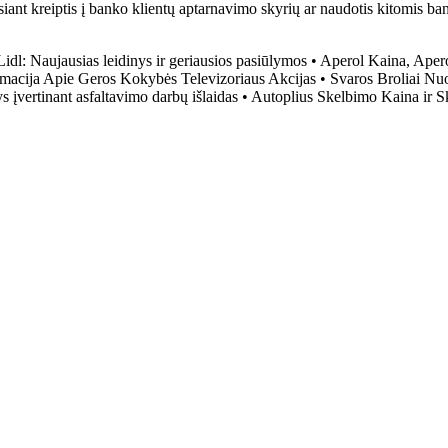
ant kreiptis į banko klientų aptarnavimo skyrių ar naudotis kitomis b
Lidl: Naujausias leidinys ir geriausios pasiūlymos
•
Aperol Kaina, Apero
ormacija Apie Geros Kokybės Televizoriaus Akcijas
•
Svaros Broliai Nuo
 įvertinant asfaltavimo darbų išlaidas
•
Autoplius Skelbimo Kaina ir 