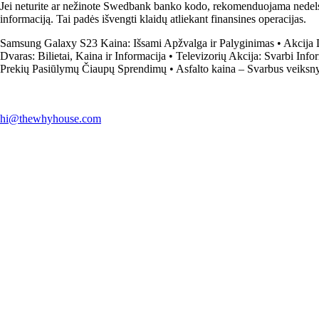
Jei neturite ar nežinote Swedbank banko kodo, rekomenduojama nedelsi
informaciją. Tai padės išvengti klaidų atliekant finansines operacijas.
Samsung Galaxy S23 Kaina: Išsami Apžvalga ir Palyginimas
•
Akcija 
Dvaras: Bilietai, Kaina ir Informacija
•
Televizorių Akcija: Svarbi Inf
Prekių Pasiūlymų Čiaupų Sprendimų
•
Asfalto kaina – Svarbus veiksnys
hi@thewhyhouse.com