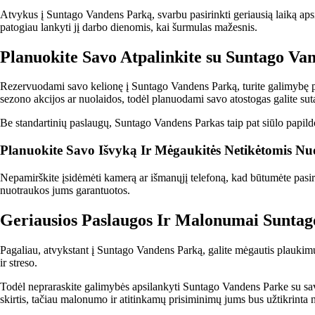
Atvykus į Suntago Vandens Parką, svarbu pasirinkti geriausią laiką apsi
patogiau lankyti jį darbo dienomis, kai šurmulas mažesnis.
Planuokite Savo Atpalinkite su Suntago Va
Rezervuodami savo kelionę į Suntago Vandens Parką, turite galimybę pasi
sezono akcijos ar nuolaidos, todėl planuodami savo atostogas galite suta
Be standartinių paslaugų, Suntago Vandens Parkas taip pat siūlo papild
Planuokite Savo Išvyką Ir Mėgaukitės Netikėtomis N
Nepamirškite įsidėmėti kamerą ar išmanųjį telefoną, kad būtumėte pasiru
nuotraukos jums garantuotos.
Geriausios Paslaugos Ir Malonumai Sunta
Pagaliau, atvykstant į Suntago Vandens Parką, galite mėgautis plaukim
ir streso.
Todėl nepraraskite galimybės apsilankyti Suntago Vandens Parke su savo 
skirtis, tačiau malonumo ir atitinkamų prisiminimų jums bus užtikrinta