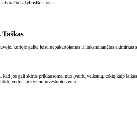
s dviračiu
Lažybos
Beisbolas
 Taškas
oje, kurioje galite leisti nepakartojamus ir linksminančius akimirkas s
, kad jos gali skirtis priklausomai nuo įvairių veiksnių, tokių kaip laik
atirti, vertos kiekvieno investuoto cento.