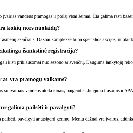
airias vandens pramogas ir poilsį visai šeimai. Čia galima rasti basei
yra kokių nors nuolaidų?
r asmenų skaičiaus. Dažnai komplekse būna specialios akcijos, nuolaido
kalinga išankstinė registracija?
i gali kisti priklausomai nuo sezono ar švenčių. Dauguma lankytojų rekom
ir ar yra pramogų vaikams?
s su įvairiais vandens atrakcionais, baigiant slidinėjimo trasomis ir S
r galima pailsėti ir pavalgyti?
ailsėti, pavalgyti ar atsigerti gėrimų. Meniu dažnai yra įvairus, atitinka