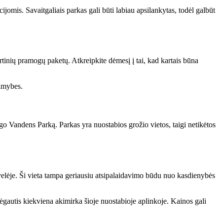
omis. Savaitgaliais parkas gali būti labiau apsilankytas, todėl galbūt
rtinių pramogų paketų. Atkreipkite dėmesį į tai, kad kartais būna
limybes.
go Vandens Parką. Parkas yra nuostabios grožio vietos, taigi netikėtos
velėje. Ši vieta tampa geriausiu atsipalaidavimo būdu nuo kasdienybės
ėgautis kiekviena akimirka šioje nuostabioje aplinkoje. Kainos gali