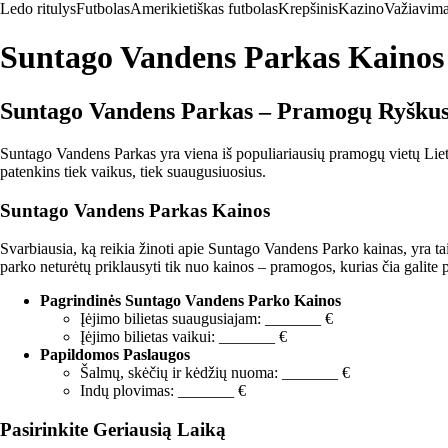
Ledo ritulys
Futbolas
Amerikietiškas futbolas
Krepšinis
Kazino
Važiavima
Suntago Vandens Parkas Kainos
Suntago Vandens Parkas – Pramogų Ryškus
Suntago Vandens Parkas yra viena iš populiariausių pramogų vietų Lietuv
patenkins tiek vaikus, tiek suaugusiuosius.
Suntago Vandens Parkas Kainos
Svarbiausia, ką reikia žinoti apie Suntago Vandens Parko kainas, yra tai
parko neturėtų priklausyti tik nuo kainos – pramogos, kurias čia galite p
Pagrindinės Suntago Vandens Parko Kainos
Įėjimo bilietas suaugusiajam: _______ €
Įėjimo bilietas vaikui: _______ €
Papildomos Paslaugos
Šalmų, skėčių ir kėdžių nuoma: _______ €
Indų plovimas: _______ €
Pasirinkite Geriausią Laiką