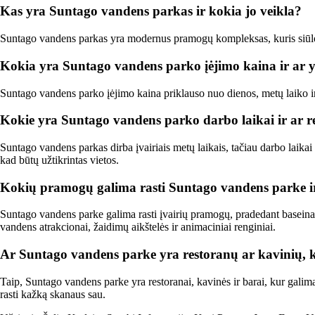
Kas yra Suntago vandens parkas ir kokia jo veikla?
Suntago vandens parkas yra modernus pramogų kompleksas, kuris siūlo įv
Kokia yra Suntago vandens parko įėjimo kaina ir ar 
Suntago vandens parko įėjimo kaina priklauso nuo dienos, metų laiko i
Kokie yra Suntago vandens parko darbo laikai ir ar rei
Suntago vandens parkas dirba įvairiais metų laikais, tačiau darbo laika
kad būtų užtikrintas vietos.
Kokių pramogų galima rasti Suntago vandens parke 
Suntago vandens parke galima rasti įvairių pramogų, pradedant baseinai
vandens atrakcionai, žaidimų aikštelės ir animaciniai renginiai.
Ar Suntago vandens parke yra restoranų ar kavinių, ku
Taip, Suntago vandens parke yra restoranai, kavinės ir barai, kur galima p
rasti kažką skanaus sau.