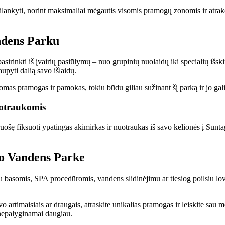
lankyti, norint maksimaliai mėgautis visomis pramogų zonomis ir atrakcij
ndens Parku
rinkti iš įvairių pasiūlymų – nuo grupinių nuolaidų iki specialių išski
upyti dalią savo išlaidų.
omas pramogas ir pamokas, tokiu būdu giliau sužinant šį parką ir jo ga
uotraukomis
ošę fiksuoti ypatingas akimirkas ir nuotraukas iš savo kelionės į Sunta
go Vandens Parke
u basomis, SPA procedūromis, vandens slidinėjimu ar tiesiog poilsiu lo
artimaisiais ar draugais, atraskite unikalias pramogas ir leiskite sau m
 nepalyginamai daugiau.