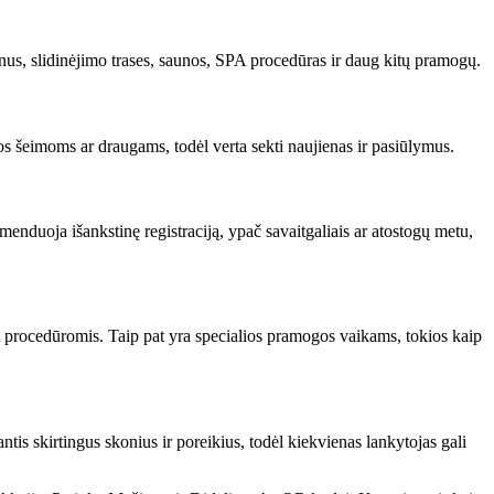
nus, slidinėjimo trases, saunos, SPA procedūras ir daug kitų pramogų.
s šeimoms ar draugams, todėl verta sekti naujienas ir pasiūlymus.
enduoja išankstinę registraciją, ypač savaitgaliais ar atostogų metu,
PA procedūromis. Taip pat yra specialios pramogos vaikams, tokios kaip
ntis skirtingus skonius ir poreikius, todėl kiekvienas lankytojas gali