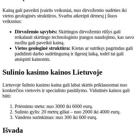
Kainą gali paveikti įvairūs veiksniai, nuo dirvožemio sudėties iki
vietos geologinės struktūros. Svarbu atkreipti dėmesį į šiuos
veiksnius:
Dirvožemio sąvybės:
Skirtingos dirvožemio rūšys gali
reikalauti skirtingo technologinio įrangos naudojimo, kas savo
ruožtu gali paveikti kainą.
Vietos geologinė struktūra:
Kietas ar sutrikęs pagrindas gali
padidinti darbo sudėtingumą ir ilgesnį laiką, todėl tai gali
atsispirti kainomis.
Sulinio kasimo kainos Lietuvoje
Lietuvoje šulinio kasimo kaina gali labai skirtis priklausomai nuo
konkrečios vietovės ir specialisto pasiūlymo. Vidutinės kainos gali
būti:
Priėmimo metu: nuo 3000 iki 6000 eurų.
Sulinio gylis: 20 metrų giliai – nuo 2000 iki 4000 eurų.
Vandens surinkimas: nuo 300 iki 600 eurų.
Išvada