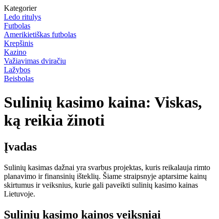
Kategorier
Ledo ritulys
Futbolas
Amerikietiškas futbolas
Krepšinis
Kazino
Važiavimas dviračiu
Lažybos
Beisbolas
Sulinių kasimo kaina: Viskas,
ką reikia žinoti
Įvadas
Sulinių kasimas dažnai yra svarbus projektas, kuris reikalauja rimto
planavimo ir finansinių išteklių. Šiame straipsnyje aptarsime kainų
skirtumus ir veiksnius, kurie gali paveikti sulinių kasimo kainas
Lietuvoje.
Sulinių kasimo kainos veiksniai