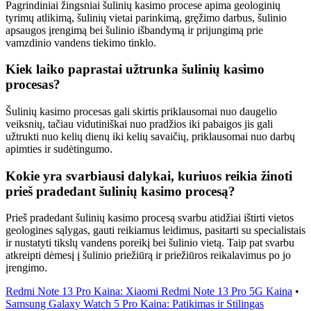
Pagrindiniai žingsniai šulinių kasimo procese apima geologinių
tyrimų atlikimą, šulinių vietai parinkimą, gręžimo darbus, šulinio
apsaugos įrengimą bei šulinio išbandymą ir prijungimą prie
vamzdinio vandens tiekimo tinklo.
Kiek laiko paprastai užtrunka šulinių kasimo
procesas?
Šulinių kasimo procesas gali skirtis priklausomai nuo daugelio
veiksnių, tačiau vidutiniškai nuo pradžios iki pabaigos jis gali
užtrukti nuo kelių dienų iki kelių savaičių, priklausomai nuo darbų
apimties ir sudėtingumo.
Kokie yra svarbiausi dalykai, kuriuos reikia žinoti
prieš pradedant šulinių kasimo procesą?
Prieš pradedant šulinių kasimo procesą svarbu atidžiai ištirti vietos
geologines sąlygas, gauti reikiamus leidimus, pasitarti su specialistais
ir nustatyti tikslų vandens poreikį bei šulinio vietą. Taip pat svarbu
atkreipti dėmesį į šulinio priežiūrą ir priežiūros reikalavimus po jo
įrengimo.
Redmi Note 13 Pro Kaina: Xiaomi Redmi Note 13 Pro 5G Kaina
•
Samsung Galaxy Watch 5 Pro Kaina: Patikimas ir Stilingas