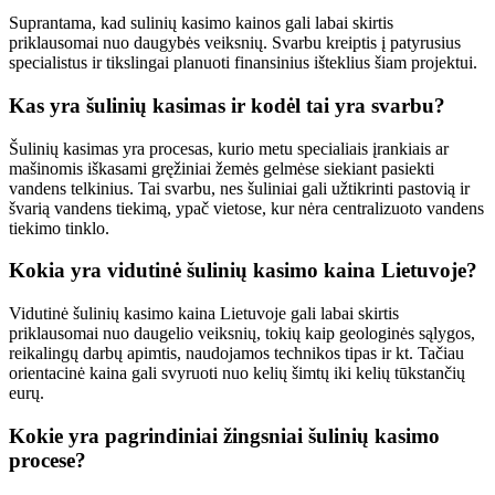
Suprantama, kad sulinių kasimo kainos gali labai skirtis
priklausomai nuo daugybės veiksnių. Svarbu kreiptis į patyrusius
specialistus ir tikslingai planuoti finansinius išteklius šiam projektui.
Kas yra šulinių kasimas ir kodėl tai yra svarbu?
Šulinių kasimas yra procesas, kurio metu specialiais įrankiais ar
mašinomis iškasami gręžiniai žemės gelmėse siekiant pasiekti
vandens telkinius. Tai svarbu, nes šuliniai gali užtikrinti pastovią ir
švarią vandens tiekimą, ypač vietose, kur nėra centralizuoto vandens
tiekimo tinklo.
Kokia yra vidutinė šulinių kasimo kaina Lietuvoje?
Vidutinė šulinių kasimo kaina Lietuvoje gali labai skirtis
priklausomai nuo daugelio veiksnių, tokių kaip geologinės sąlygos,
reikalingų darbų apimtis, naudojamos technikos tipas ir kt. Tačiau
orientacinė kaina gali svyruoti nuo kelių šimtų iki kelių tūkstančių
eurų.
Kokie yra pagrindiniai žingsniai šulinių kasimo
procese?