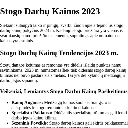
Stogo Darbų Kainos 2023
Siekiant sutaupyti laiko ir pinigų, svarbu žinoti apie artėjančius stogo
darbų kainų pokyčius 2023 m. Kadangi stogo priežiūra yra vienas iš
svarbiausių namo priežiūros elementų, supratimas apie numatomas
kainas yra esminis.
Stogo Darbų Kainų Tendencijos 2023 m.
Stogų dangos keitimas ar remontas yra didelis išlaidų punktas namų
savininkams. 2023 m. numatomas šiek tiek didesnis stogo darbų kainų
kilimas nei buvo pastaraisiais metais. Tai yra dėl kylančių medžiagų ir
darbo jėgos sąnaudų.
Veiksniai, Lemiantys Stogo Darbų Kainų Pasikeitimus
Kainų Augimas:
Medžiagų kainos šuoliais brangs, o tai
atsispindės ir stogo remonto ar keitimo kainose.
Specialistų Paklausa:
Didėjantis specialistų trūkumas gali lemti
darbo jėgos kainų kilimą.
Sezoninis Poveikis:
Stogo darbų kainos gali skirtis priklausomai