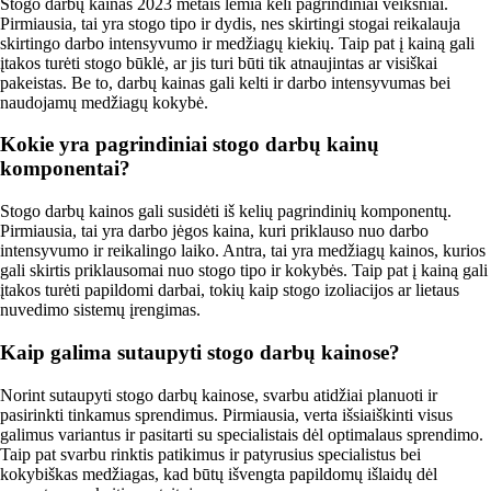
Stogo darbų kainas 2023 metais lemia keli pagrindiniai veiksniai.
Pirmiausia, tai yra stogo tipo ir dydis, nes skirtingi stogai reikalauja
skirtingo darbo intensyvumo ir medžiagų kiekių. Taip pat į kainą gali
įtakos turėti stogo būklė, ar jis turi būti tik atnaujintas ar visiškai
pakeistas. Be to, darbų kainas gali kelti ir darbo intensyvumas bei
naudojamų medžiagų kokybė.
Kokie yra pagrindiniai stogo darbų kainų
komponentai?
Stogo darbų kainos gali susidėti iš kelių pagrindinių komponentų.
Pirmiausia, tai yra darbo jėgos kaina, kuri priklauso nuo darbo
intensyvumo ir reikalingo laiko. Antra, tai yra medžiagų kainos, kurios
gali skirtis priklausomai nuo stogo tipo ir kokybės. Taip pat į kainą gali
įtakos turėti papildomi darbai, tokių kaip stogo izoliacijos ar lietaus
nuvedimo sistemų įrengimas.
Kaip galima sutaupyti stogo darbų kainose?
Norint sutaupyti stogo darbų kainose, svarbu atidžiai planuoti ir
pasirinkti tinkamus sprendimus. Pirmiausia, verta išsiaiškinti visus
galimus variantus ir pasitarti su specialistais dėl optimalaus sprendimo.
Taip pat svarbu rinktis patikimus ir patyrusius specialistus bei
kokybiškas medžiagas, kad būtų išvengta papildomų išlaidų dėl