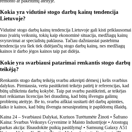
remonto ar pakeitimų ateityje.
Kokia yra vidutinė stogo darbų kainų tendencija
Lietuvoje?
Vidutinė stogo darbų kainų tendencija Lietuvoje gali kisti priklausomai
nuo įvairių veiksnių, tokių kaip ekonominė situacija, medžiagų kainų
svyravimai ar specialistų paklausa. Tačiau dažniausiai pastebima
tendencija yra šiek tiek didėjančių stogo darbų kainų, nes medžiagų
kainos ir darbo jėgos kainos taip pat didėja.
Kokie yra svarbiausi patarimai renkantis stogo darbų
teikėją?
Renkantis stogo darbų teikėją svarbu atkreipti dėmesį į kelis svarbius
dalykus. Pirmiausia, verta pasitikrinti teikėjo patirtį ir referencijas, kad
būtų užtikrinta darbų kokybė. Taip pat svarbu pasitikrinti, ar teikėjas
turi reikiamas licencijas bei draudimą, kad būtų išvengta galimų
problemų ateityje. Be to, svarbu aiškiai susitarti dėl darbų apimties,
laiko ir kainos, kad būtų išvengta nesusipratimų ir papildomų išlaidų.
Kaina 24 – Svarbiausi Dalykai, Kuriuos Turėtumėte Žinoti
•
Šafrano
Kaina: Svarbus Veiksnys Gyvenime ir Maisto Industrijoje
•
Atostogų
parkas akcija: Išnaudokite puikią pasiūlymą!
•
Samsung Galaxy A51