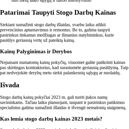
nuo metų laiko sąlygų ir darbo intensyvumo
Patarimai Taupyti Stogo Darbų Kainas
Siekiant sumažinti stogo darbų išlaidas, svarbu laiku atlikti
prevencinius aptarnavimus ir remontus. Be to, galima taupyti
pasirinkus tinkamas medžiagas ar išmanius statybininkus, kurie
pasiūlys geriausią vertę už pateiktą kainą.
Kainų Palyginimas ir Derybos
Nepaisant numatomų kainų pokyčių, visuomet galite patikrinti kainas
pas skirtingus kontraktorius, kad surastumėte geriausią pasiūlymą. Taip
pat nedvejokite derybų metu siekti palankesnių sąlygų ar nuolaidų.
Išvada
Stogo darbų kainų pokyčiai 2023 m. gali turėti įtakos namų
savininkams. Tačiau laiku planuojant, taupant ir pasirinkus patikimus
specialistus galima sumažinti išlaidas ir išvengti nemalonių staigmenų.
Kas lemia stogo darbų kainas 2023 metais?