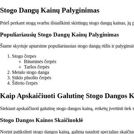
Stogo Dangų Kainų Palyginimas
Prieš perkant stogą svarbu išsiaiškinti skirtingų stogo dangų kainas, j
Populiariausių Stogo Dangų Kainų Palyginimas
Šiame skyriuje aptarsime populiariausias stogo dangų rūšis ir palyginsi
Stogo čerpes
Bituminės čerpės
Taršos čerpės
Metalo stogo danga
Stiklo pluošto čerpės
Šiferio čerpės
Kaip Apskaičiuoti Galutinę Stogo Dangos 
Siekiant apskaičiuoti galutinę stogo dangos kainą, reikėtų įvertinti tiek
Stogo Dangos Kainos Skaičiuoklė
Norint patikslinti stogo dangos kainą, galima naudoti specialias skaičiuo