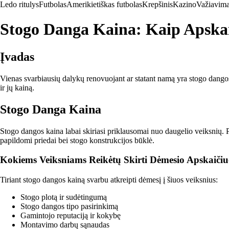
Ledo ritulys
Futbolas
Amerikietiškas futbolas
Krepšinis
Kazino
Važiavima
Stogo Danga Kaina: Kaip Apskaič
Įvadas
Vienas svarbiausių dalykų renovuojant ar statant namą yra stogo dangos 
ir jų kainą.
Stogo Danga Kaina
Stogo dangos kaina labai skiriasi priklausomai nuo daugelio veiksnių. P
papildomi priedai bei stogo konstrukcijos būklė.
Kokiems Veiksniams Reikėtų Skirti Dėmesio Apskaiči
Tiriant stogo dangos kainą svarbu atkreipti dėmesį į šiuos veiksnius:
Stogo plotą ir sudėtingumą
Stogo dangos tipo pasirinkimą
Gamintojo reputaciją ir kokybę
Montavimo darbų sąnaudas