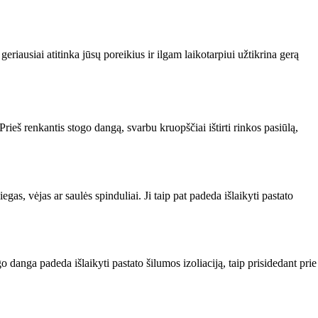
eriausiai atitinka jūsų poreikius ir ilgam laikotarpiui užtikrina gerą
ieš renkantis stogo dangą, svarbu kruopščiai ištirti rinkos pasiūlą,
as, vėjas ar saulės spinduliai. Ji taip pat padeda išlaikyti pastato
 danga padeda išlaikyti pastato šilumos izoliaciją, taip prisidedant prie