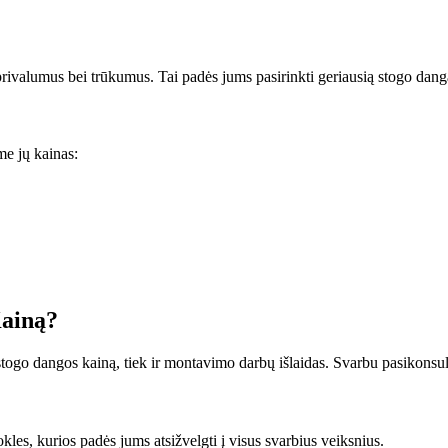
ų privalumus bei trūkumus. Tai padės jums pasirinkti geriausią stogo dan
me jų kainas:
Kainą?
 stogo dangos kainą, tiek ir montavimo darbų išlaidas. Svarbu pasikonsult
kles, kurios padės jums atsižvelgti į visus svarbius veiksnius.