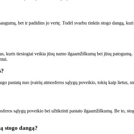
ugumą, bet ir padidins jo vertę. Todėl svarbu rinktis stogo dangą, kuri g
, kuris tiesiogiai veikia jūsų namo ilgaamžiškumą bei jūsų patogumą. Pr
mui.
s?
 pastatą nuo įvairių atmosferos sąlygų poveikio, tokių kaip lietus, snieg
feros sąlygų poveikio bei užtikrinti pastato ilgaamžiškumą. Be to, stogo
mą stogo dangą?