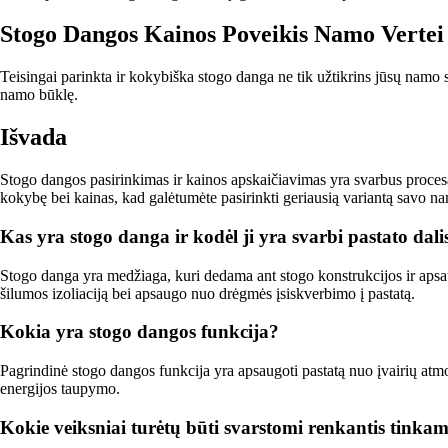
Stogo Dangos Kainos Poveikis Namo Vertei
Teisingai parinkta ir kokybiška stogo danga ne tik užtikrins jūsų namo sa
namo būklę.
Išvada
Stogo dangos pasirinkimas ir kainos apskaičiavimas yra svarbus procesas
kokybę bei kainas, kad galėtumėte pasirinkti geriausią variantą savo na
Kas yra stogo danga ir kodėl ji yra svarbi pastato dali
Stogo danga yra medžiaga, kuri dedama ant stogo konstrukcijos ir apsaugo
šilumos izoliaciją bei apsaugo nuo drėgmės įsiskverbimo į pastatą.
Kokia yra stogo dangos funkcija?
Pagrindinė stogo dangos funkcija yra apsaugoti pastatą nuo įvairių atmos
energijos taupymo.
Kokie veiksniai turėtų būti svarstomi renkantis tinka