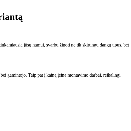
riantą
nkamiausia jūsų namui, svarbu žinoti ne tik skirtingų dangų tipus, bet
bei gamintojo. Taip pat į kainą įeina montavimo darbai, reikalingi