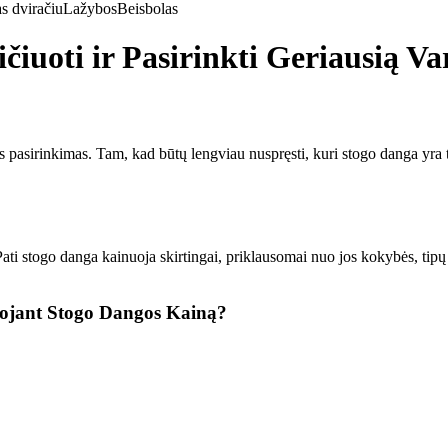
s dviračiu
Lažybos
Beisbolas
iuoti ir Pasirinkti Geriausią Va
pasirinkimas. Tam, kad būtų lengviau nuspręsti, kuri stogo danga yra ti
ati stogo danga kainuoja skirtingai, priklausomai nuo jos kokybės, tipų 
uojant Stogo Dangos Kainą?