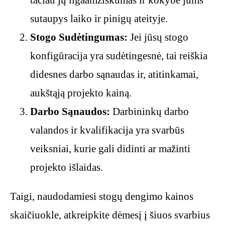
tačiau jų ilgaamžiškumas ir kokybė jums
sutaupys laiko ir pinigų ateityje.
Stogo Sudėtingumas:
Jei jūsų stogo
konfigūracija yra sudėtingesnė, tai reiškia
didesnes darbo sąnaudas ir, atitinkamai,
aukštąją projekto kainą.
Darbo Sąnaudos:
Darbininkų darbo
valandos ir kvalifikacija yra svarbūs
veiksniai, kurie gali didinti ar mažinti
projekto išlaidas.
Taigi, naudodamiesi stogų dengimo kainos
skaičiuokle, atkreipkite dėmesį į šiuos svarbius