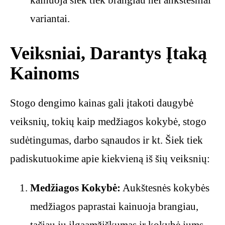
kainuoja šiek tiek brangiau nei ankstesniai
variantai.
Veiksniai, Darantys Įtaką
Kainoms
Stogo dengimo kainas gali įtakoti daugybė
veiksnių, tokių kaip medžiagos kokybė, stogo
sudėtingumas, darbo sąnaudos ir kt. Šiek tiek
padiskutuokime apie kiekvieną iš šių veiksnių:
Medžiagos Kokybė:
Aukštesnės kokybės
medžiagos paprastai kainuoja brangiau,