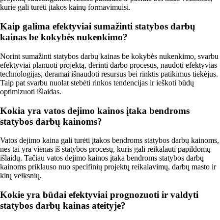
kurie gali turėti įtakos kainų formavimuisi.
Kaip galima efektyviai sumažinti statybos darbų
kainas be kokybės nukenkimo?
Norint sumažinti statybos darbų kainas be kokybės nukenkimo, svarbu
efektyviai planuoti projektą, derinti darbo procesus, naudoti efektyvias
technologijas, deramai išnaudoti resursus bei rinktis patikimus tiekėjus.
Taip pat svarbu nuolat stebėti rinkos tendencijas ir ieškoti būdų
optimizuoti išlaidas.
Kokia yra vatos dejimo kainos įtaka bendroms
statybos darbų kainoms?
Vatos dejimo kaina gali turėti įtakos bendroms statybos darbų kainoms,
nes tai yra vienas iš statybos procesų, kuris gali reikalauti papildomų
išlaidų. Tačiau vatos dejimo kainos įtaka bendroms statybos darbų
kainoms priklauso nuo specifinių projektų reikalavimų, darbų masto ir
kitų veiksnių.
Kokie yra būdai efektyviai prognozuoti ir valdyti
statybos darbų kainas ateityje?