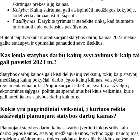
skirtingas prekes ir jų kainas.
Kokybė
: Kainų skirtumai gali atsispindėti medžiagos kokybėje,
todėl verta atidžiau ištirti šią sritį.
Pasiūlymas
: Darykite tyrimus ir stebėkite rinką, kad būtumėte
informuoti apie geriausius pasiūlymus.
Būtent taip tvarkant ir analizuojant statybos darbų kainas 2023 metais
galite sutaupyti ir optimaliai panaudoti savo išteklius.
Kas lemia statybos darbų kainų svyravimus ir kaip tai
gali paveikti 2023 m.?
Statybos darbų kainos gali kisti dėl įvairių veiksnių, tokių kaip statybų
medžiagų kainų pokyčiai, darbo jėgos kainų kilimas, valstybės
reglamentavimai ir t.t. Prognozuojant 2023 m., svarbu atsižvelgti į
ekonomines sąlygas, politinius sprendimus bei kitus veiksnius, kurie
gali turėti įtakos statybos darbų kainoms.
Kokie yra pagrindiniai veiksniai, į kuriuos reikia
atsižvelgti planuojant statybos darbų kainas?
Planuojant statybos darbų kainas svarbu įvertinti tokias sritis kaip
darbo jėgos kainos, statybų medžiagų kainos, technologijų naudojimas,
projektų sudėtingumas, rinkos paklausa ir pasiūla bei kitus veiksnius,