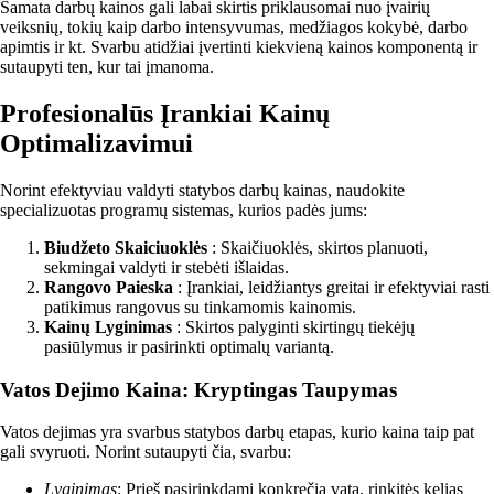
Samata darbų kainos gali labai skirtis priklausomai nuo įvairių
veiksnių, tokių kaip darbo intensyvumas, medžiagos kokybė, darbo
apimtis ir kt. Svarbu atidžiai įvertinti kiekvieną kainos komponentą ir
sutaupyti ten, kur tai įmanoma.
Profesionalūs Įrankiai Kainų
Optimalizavimui
Norint efektyviau valdyti statybos darbų kainas, naudokite
specializuotas programų sistemas, kurios padės jums:
Biudžeto Skaiciuoklės
: Skaičiuoklės, skirtos planuoti,
sekmingai valdyti ir stebėti išlaidas.
Rangovo Paieska
: Įrankiai, leidžiantys greitai ir efektyviai rasti
patikimus rangovus su tinkamomis kainomis.
Kainų Lyginimas
: Skirtos palyginti skirtingų tiekėjų
pasiūlymus ir pasirinkti optimalų variantą.
Vatos Dejimo Kaina: Kryptingas Taupymas
Vatos dejimas yra svarbus statybos darbų etapas, kurio kaina taip pat
gali svyruoti. Norint sutaupyti čia, svarbu:
Lyginimas
: Prieš pasirinkdami konkrečią vatą, rinkitės kelias