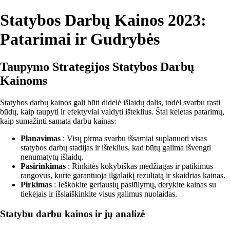
Statybos Darbų Kainos 2023:
Patarimai ir Gudrybės
Taupymo Strategijos Statybos Darbų
Kainoms
Statybos darbų kainos gali būti didelė išlaidų dalis, todėl svarbu rasti
būdų, kaip taupyti ir efektyviai valdyti išteklius. Štai keletas patarimų,
kaip sumažinti samata darbų kainas:
Planavimas
: Visų pirma svarbu išsamiai suplanuoti visas
statybos darbų stadijas ir išteklius, kad būtų galima išvengti
nenumatytų išlaidų.
Pasirinkimas
: Rinkitės kokybiškas medžiagas ir patikimus
rangovus, kurie garantuoja ilgalaikį rezultatą ir skaidrias kainas.
Pirkimas
: Ieškokite geriausių pasiūlymų, derykite kainas su
tiekėjais ir išsiaiškinkite visus galimus nuolaidas.
Statybu darbu kainos ir jų analizė