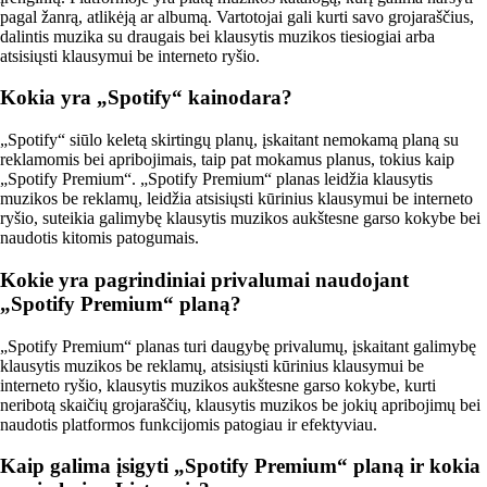
pagal žanrą, atlikėją ar albumą. Vartotojai gali kurti savo grojaraščius,
dalintis muzika su draugais bei klausytis muzikos tiesiogiai arba
atsisiųsti klausymui be interneto ryšio.
Kokia yra „Spotify“ kainodara?
„Spotify“ siūlo keletą skirtingų planų, įskaitant nemokamą planą su
reklamomis bei apribojimais, taip pat mokamus planus, tokius kaip
„Spotify Premium“. „Spotify Premium“ planas leidžia klausytis
muzikos be reklamų, leidžia atsisiųsti kūrinius klausymui be interneto
ryšio, suteikia galimybę klausytis muzikos aukštesne garso kokybe bei
naudotis kitomis patogumais.
Kokie yra pagrindiniai privalumai naudojant
„Spotify Premium“ planą?
„Spotify Premium“ planas turi daugybę privalumų, įskaitant galimybę
klausytis muzikos be reklamų, atsisiųsti kūrinius klausymui be
interneto ryšio, klausytis muzikos aukštesne garso kokybe, kurti
neribotą skaičių grojaraščių, klausytis muzikos be jokių apribojimų bei
naudotis platformos funkcijomis patogiau ir efektyviau.
Kaip galima įsigyti „Spotify Premium“ planą ir kokia