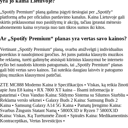
yra jo kaina Lietuvoje?
„Spotify Premium“ planą galima įsigyti tiesiogiai per „Spotify“
platformą arba per oficialius pardavimo kanalus. Kaina Lietuvoje gali
skirtis priklausomai nuo pasiūlymų ir akcijų, tačiau įprastai mėnesio
abonemento kaina svyruoja nuo tam tikros sumos iki kitos.
Ar „Spotify Premium“ planas yra vertas savo kainos?
Vertinant „Spotify Premium“ planą, svarbu atsižvelgti į individualius
poreikius ir naudojimosi įpročius. Jei jums patinka klausytis muzikos
be reklamų, turėti galimybę atsisiųsti kūrinius klausymui be interneto
ryšio bei naudotis kitomis patogumais, tai „Spotify Premium“ planas
gali būti vertas savo kainos. Tai suteikia daugiau laisvės ir patogumo
jūsų muzikos klausymosi patirčiai.
ZTE MC888 Modemo Kaina ir Specifikacijos
•
Viskas, ką reikia žinoti
apie Jura E8 kainą
•
RX 7800 XT kaina – Išsami informacija ir
patarimai
•
Oras Vanduo Kaina: Sildymo Sistema su Silumos Siurbliu
•
Reklama verslo sėkmei
•
Galaxy Buds 2 Kaina: Samsung Buds 2
Kaina
•
Samsung Galaxy A14 5G Kaina
•
Pamatų Įrengimo Kaina:
Svarbus Žingsnis Statant Namą
•
5800X3D ir Ryzen 7 5800X3D
Kaina: Viskas, Ką Turėtumėte Žinoti
•
Spiralės Kaina: Medikamentinis
Kontraceptikas, Vertas Investicijos
•