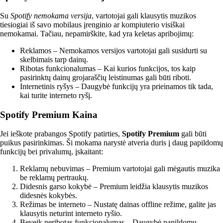
Su
Spotify nemokama versija
, vartotojai gali klausytis muzikos
tiesiogiai iš savo mobilaus įrenginio ar kompiuterio visiškai
nemokamai. Tačiau, nepamirškite, kad yra keletas apribojimų:
Reklamos – Nemokamos versijos vartotojai gali susidurti su
skelbimais tarp dainų.
Ribotas funkcionalumas – Kai kurios funkcijos, tos kaip
pasirinktų dainų grojaraščių leistinumas gali būti riboti.
Internetinis ryšys – Daugybė funkcijų yra prieinamos tik tada,
kai turite interneto ryšį.
Spotify Premium Kaina
Jei ieškote prabangos Spotify patirties,
Spotify Premium
gali būti
puikus pasirinkimas. Ši mokama narystė atveria duris į daug papildomų
funkcijų bei privalumų, įskaitant:
Reklamų nebuvimas – Premium vartotojai gali mėgautis muzika
be reklamų pertraukų.
Didesnis garso kokybė – Premium leidžia klausytis muzikos
didesnės kokybės.
Režimas be interneto – Nustatę dainas offline režime, galite jas
klausytis neturint interneto ryšio.
Beveik neribotas funkcionalumas – Daugybė papildomų