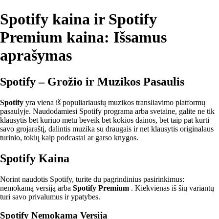
Spotify kaina ir Spotify
Premium kaina: Išsamus
aprašymas
Spotify – Grožio ir Muzikos Pasaulis
Spotify
yra viena iš populiariausių muzikos transliavimo platformų
pasaulyje. Naudodamiesi Spotify programa arba svetaine, galite ne tik
klausytis bet kuriuo metu beveik bet kokios dainos, bet taip pat kurti
savo grojaraštį, dalintis muzika su draugais ir net klausytis originalaus
turinio, tokių kaip podcastai ar garso knygos.
Spotify Kaina
Norint naudotis Spotify, turite du pagrindinius pasirinkimus:
nemokamą versiją arba
Spotify Premium
. Kiekvienas iš šių variantų
turi savo privalumus ir ypatybes.
Spotify Nemokama Versija