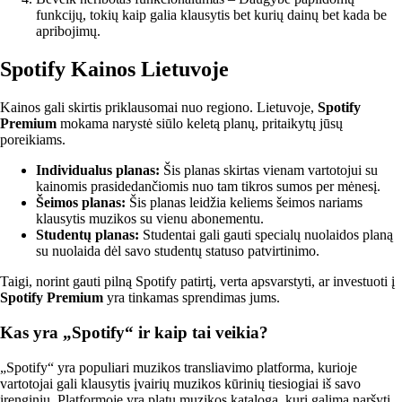
funkcijų, tokių kaip galia klausytis bet kurių dainų bet kada be
apribojimų.
Spotify Kainos Lietuvoje
Kainos gali skirtis priklausomai nuo regiono. Lietuvoje,
Spotify
Premium
mokama narystė siūlo keletą planų, pritaikytų jūsų
poreikiams.
Individualus planas:
Šis planas skirtas vienam vartotojui su
kainomis prasidedančiomis nuo tam tikros sumos per mėnesį.
Šeimos planas:
Šis planas leidžia keliems šeimos nariams
klausytis muzikos su vienu abonementu.
Studentų planas:
Studentai gali gauti specialų nuolaidos planą
su nuolaida dėl savo studentų statuso patvirtinimo.
Taigi, norint gauti pilną Spotify patirtį, verta apsvarstyti, ar investuoti į
Spotify Premium
yra tinkamas sprendimas jums.
Kas yra „Spotify“ ir kaip tai veikia?
„Spotify“ yra populiari muzikos transliavimo platforma, kurioje
vartotojai gali klausytis įvairių muzikos kūrinių tiesiogiai iš savo
įrenginių. Platformoje yra platų muzikos katalogą, kurį galima naršyti