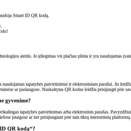
i naudoja Smart ID QR kodą.
.
odu!
nologijos ateitis. Jo įdiegimas vis plačiau plinta ir yra naudojamas įvair
audojamas tapatybės patvirtinimui ir elektroniniam parašui. Jis leidži
ainėse ar paslaugose. Nuskaitytas QR kodas leidžia prisijungti prie savo 
me gyvenime?
ikalingas tapatybės patvirtinimas arba elektroninis parašas. Pavyzdžiui,
ešose įstaigose ar net prisijungiant prie tam tikrų internetinių platformų.
t ID QR kodą“?