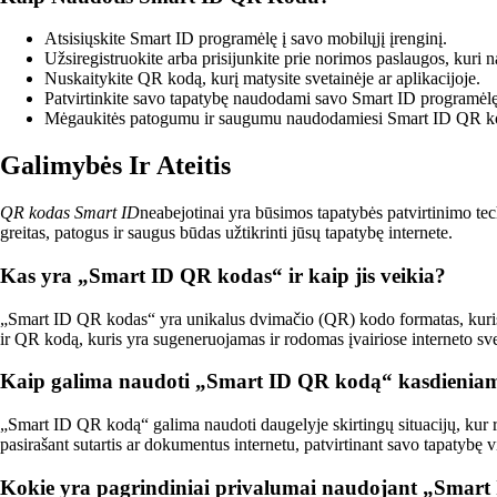
Atsisiųskite Smart ID programėlę į savo mobilųjį įrenginį.
Užsiregistruokite arba prisijunkite prie norimos paslaugos, kur
Nuskaitykite QR kodą, kurį matysite svetainėje ar aplikacijoje.
Patvirtinkite savo tapatybę naudodami savo Smart ID programėlę
Mėgaukitės patogumu ir saugumu naudodamiesi Smart ID QR k
Galimybės Ir Ateitis
QR kodas Smart ID
neabejotinai yra būsimos tapatybės patvirtinimo tech
greitas, patogus ir saugus būdas užtikrinti jūsų tapatybę internete.
Kas yra „Smart ID QR kodas“ ir kaip jis veikia?
„Smart ID QR kodas“ yra unikalus dvimačio (QR) kodo formatas, kuris n
ir QR kodą, kuris yra sugeneruojamas ir rodomas įvairiose interneto svet
Kaip galima naudoti „Smart ID QR kodą“ kasdienia
„Smart ID QR kodą“ galima naudoti daugelyje skirtingų situacijų, kur re
pasirašant sutartis ar dokumentus internetu, patvirtinant savo tapatybę vi
Kokie yra pagrindiniai privalumai naudojant „Smar