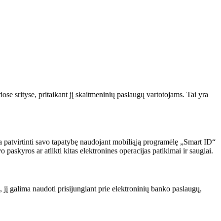
iose srityse, pritaikant jį skaitmeninių paslaugų vartotojams. Tai yra
a patvirtinti savo tapatybę naudojant mobiliąją programėlę „Smart ID“
paskyros ar atlikti kitas elektronines operacijas patikimai ir saugiai.
 jį galima naudoti prisijungiant prie elektroninių banko paslaugų,