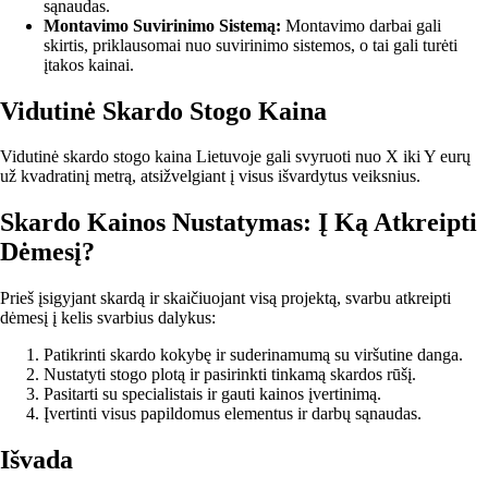
sąnaudas.
Montavimo Suvirinimo Sistemą:
Montavimo darbai gali
skirtis, priklausomai nuo suvirinimo sistemos, o tai gali turėti
įtakos kainai.
Vidutinė Skardo Stogo Kaina
Vidutinė skardo stogo kaina Lietuvoje gali svyruoti nuo X iki Y eurų
už kvadratinį metrą, atsižvelgiant į visus išvardytus veiksnius.
Skardo Kainos Nustatymas: Į Ką Atkreipti
Dėmesį?
Prieš įsigyjant skardą ir skaičiuojant visą projektą, svarbu atkreipti
dėmesį į kelis svarbius dalykus:
Patikrinti skardo kokybę ir suderinamumą su viršutine danga.
Nustatyti stogo plotą ir pasirinkti tinkamą skardos rūšį.
Pasitarti su specialistais ir gauti kainos įvertinimą.
Įvertinti visus papildomus elementus ir darbų sąnaudas.
Išvada