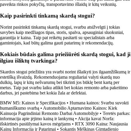
paveikta rinkos pokyčių, transportavimo išlaidų ir kitų veiksnių.
Kaip pasirinkti tinkamą skardą stogui?
Norint pasirinkti tinkamą skardą stogui, svarbu atsižvelgti į tokias
savybes kaip medžiagos tipas, storis, spalva, apsauginiai sluoksniai,
garantija ir kaina. Taip pat reikėtų pasitarti su specialistais arba
gamintojais, kad būtų galima gauti patarimų ir rekomendacijų.
Kokiais būdais galima priežiūrėti skardą stogui, kad ji
ilgiau išliktų tvarkinga?
Skardos stogui priežiūra yra svarbi norint išlaikyti jos ilgaamžiškumą ir
estetišką išvaizdą. Rekomenduojama reguliariai valyti skardą nuo
dulkių, lapų ir kitų nešvarumų bei tikrinti jos būklę bent kartą per
metus. Taip pat svarbu laiku atlikti bet kokias remonto arba pakeitimo
darbus, jei pastebima bet kokia žala ar defektai.
BMW M5: Kainos ir Specifikacijos
•
Humana kainos: Svarbu suvokti
humaniškumo svarbą
•
Automobilio Aptarnavimo Kainos: Kiek
Kainuoja Pagrindiniai Remonto Darbai Automobilyje
•
Teretės parkas:
informacija apie įėjimo kainą ir lankymą
•
Akcija kavai Norfa:
išskirtinės pasiūlymai kavos mėgėjams
•
RTX 3090 Kaina: Naujausia
Kainų Informacija ir Patarimai
•
Sokantis Mėškinas Gimtadienio