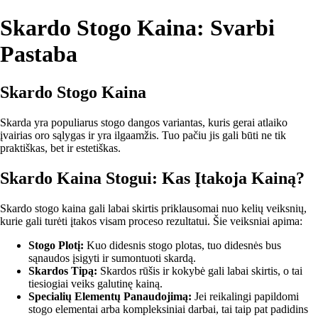
Skardo Stogo Kaina: Svarbi
Pastaba
Skardo Stogo Kaina
Skarda yra populiarus stogo dangos variantas, kuris gerai atlaiko
įvairias oro sąlygas ir yra ilgaamžis. Tuo pačiu jis gali būti ne tik
praktiškas, bet ir estetiškas.
Skardo Kaina Stogui: Kas Įtakoja Kainą?
Skardo stogo kaina gali labai skirtis priklausomai nuo kelių veiksnių,
kurie gali turėti įtakos visam proceso rezultatui. Šie veiksniai apima:
Stogo Plotį:
Kuo didesnis stogo plotas, tuo didesnės bus
sąnaudos įsigyti ir sumontuoti skardą.
Skardos Tipą:
Skardos rūšis ir kokybė gali labai skirtis, o tai
tiesiogiai veiks galutinę kainą.
Specialių Elementų Panaudojimą:
Jei reikalingi papildomi
stogo elementai arba kompleksiniai darbai, tai taip pat padidins