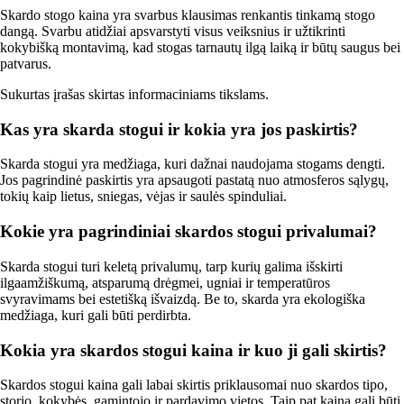
Skardo stogo kaina yra svarbus klausimas renkantis tinkamą stogo
dangą. Svarbu atidžiai apsvarstyti visus veiksnius ir užtikrinti
kokybišką montavimą, kad stogas tarnautų ilgą laiką ir būtų saugus bei
patvarus.
Sukurtas įrašas skirtas informaciniams tikslams.
Kas yra skarda stogui ir kokia yra jos paskirtis?
Skarda stogui yra medžiaga, kuri dažnai naudojama stogams dengti.
Jos pagrindinė paskirtis yra apsaugoti pastatą nuo atmosferos sąlygų,
tokių kaip lietus, sniegas, vėjas ir saulės spinduliai.
Kokie yra pagrindiniai skardos stogui privalumai?
Skarda stogui turi keletą privalumų, tarp kurių galima išskirti
ilgaamžiškumą, atsparumą drėgmei, ugniai ir temperatūros
svyravimams bei estetišką išvaizdą. Be to, skarda yra ekologiška
medžiaga, kuri gali būti perdirbta.
Kokia yra skardos stogui kaina ir kuo ji gali skirtis?
Skardos stogui kaina gali labai skirtis priklausomai nuo skardos tipo,
storio, kokybės, gamintojo ir pardavimo vietos. Taip pat kaina gali būti