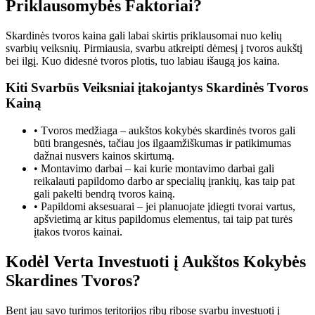
Priklausomybės Faktoriai?
Skardinės tvoros kaina gali labai skirtis priklausomai nuo kelių
svarbių veiksnių. Pirmiausia, svarbu atkreipti dėmesį į tvoros aukštį
bei ilgį. Kuo didesnė tvoros plotis, tuo labiau išaugą jos kaina.
Kiti Svarbūs Veiksniai įtakojantys Skardinės Tvoros
Kainą
• Tvoros medžiaga – aukštos kokybės skardinės tvoros gali
būti brangesnės, tačiau jos ilgaamžiškumas ir patikimumas
dažnai nusvers kainos skirtumą.
• Montavimo darbai – kai kurie montavimo darbai gali
reikalauti papildomo darbo ar specialių įrankių, kas taip pat
gali pakelti bendrą tvoros kainą.
• Papildomi aksesuarai – jei planuojate įdiegti tvorai vartus,
apšvietimą ar kitus papildomus elementus, tai taip pat turės
įtakos tvoros kainai.
Kodėl Verta Investuoti į Aukštos Kokybės
Skardines Tvoros?
Bent jau savo turimos teritorijos ribų ribose svarbu investuoti į