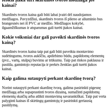
kainai?
Skardinės tvoros kaina gali būti labai įvairi dėl naudojamos
medžiagos. Pavyzdžiui, skardinės tvoros iš plieno ar aliuminio bus
brangesnės nei iš PVC ar medžio. Medžiagos kokybė,
ilgaamžiškumas ir atsparumas gali turėti įtakos kainai.
Kokie veiksniai dar gali paveikti skardinės tvoros
kainą?
Skardinės tvoros kaina taip pat gali būti paveikta montavimo
sudėtingumu, tvoros aukščiu, apdirbimo būdu, papildomų elementų
(pvz., vartų, stulpų) buvimu ar trūkumu. Taip pat rinkos paklausa ir
pasiūla, gamintojo reputacija ir prekės ženklas gali turėti įtakos
kainai.
Kaip galima sutaupyti perkant skardinę tvorą?
Norint sutaupyti perkant skardinę tvorą, galima pasirinkti pigesnę
medžiagą arba supaprastinti tvoros dizainą, sumažinti papildomų
elementų skaičių arba atlikti montavimą savarankiškai. Taip pat verta
palyginti kainas iš skirtingų gamintojų ir pasirinkti geriausią
pasiūlymą.