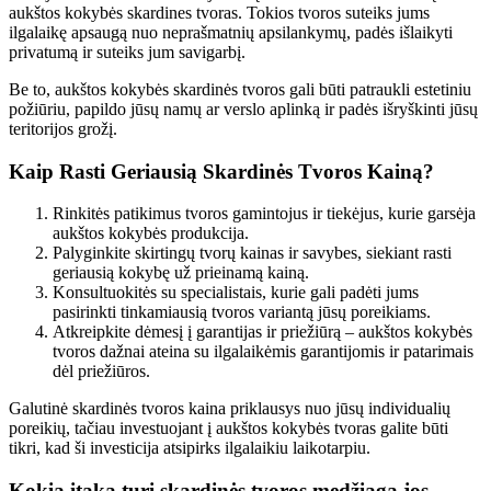
aukštos kokybės skardines tvoras. Tokios tvoros suteiks jums
ilgalaikę apsaugą nuo neprašmatnių apsilankymų, padės išlaikyti
privatumą ir suteiks jum savigarbį.
Be to, aukštos kokybės skardinės tvoros gali būti patraukli estetiniu
požiūriu, papildo jūsų namų ar verslo aplinką ir padės išryškinti jūsų
teritorijos grožį.
Kaip Rasti Geriausią Skardinės Tvoros Kainą?
Rinkitės patikimus tvoros gamintojus ir tiekėjus, kurie garsėja
aukštos kokybės produkcija.
Palyginkite skirtingų tvorų kainas ir savybes, siekiant rasti
geriausią kokybę už prieinamą kainą.
Konsultuokitės su specialistais, kurie gali padėti jums
pasirinkti tinkamiausią tvoros variantą jūsų poreikiams.
Atkreipkite dėmesį į garantijas ir priežiūrą – aukštos kokybės
tvoros dažnai ateina su ilgalaikėmis garantijomis ir patarimais
dėl priežiūros.
Galutinė skardinės tvoros kaina priklausys nuo jūsų individualių
poreikių, tačiau investuojant į aukštos kokybės tvoras galite būti
tikri, kad ši investicija atsipirks ilgalaikiu laikotarpiu.
Kokia įtaka turi skardinės tvoros medžiaga jos