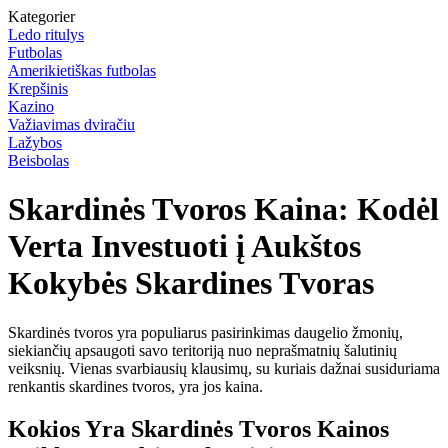
Kategorier
Ledo ritulys
Futbolas
Amerikietiškas futbolas
Krepšinis
Kazino
Važiavimas dviračiu
Lažybos
Beisbolas
Skardinės Tvoros Kaina: Kodėl
Verta Investuoti į Aukštos
Kokybės Skardines Tvoras
Skardinės tvoros yra populiarus pasirinkimas daugelio žmonių,
siekiančių apsaugoti savo teritoriją nuo neprašmatnių šalutinių
veiksnių. Vienas svarbiausių klausimų, su kuriais dažnai susiduriama
renkantis skardines tvoros, yra jos kaina.
Kokios Yra Skardinės Tvoros Kainos