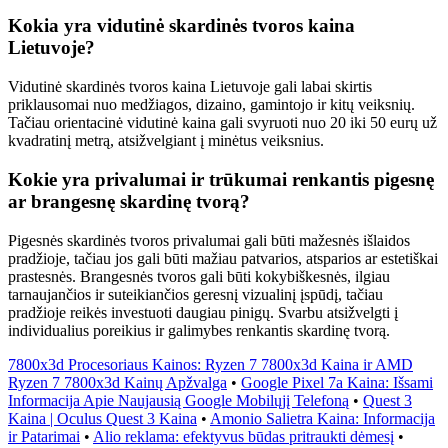
Kokia yra vidutinė skardinės tvoros kaina
Lietuvoje?
Vidutinė skardinės tvoros kaina Lietuvoje gali labai skirtis
priklausomai nuo medžiagos, dizaino, gamintojo ir kitų veiksnių.
Tačiau orientacinė vidutinė kaina gali svyruoti nuo 20 iki 50 eurų už
kvadratinį metrą, atsižvelgiant į minėtus veiksnius.
Kokie yra privalumai ir trūkumai renkantis pigesnę
ar brangesnę skardinę tvorą?
Pigesnės skardinės tvoros privalumai gali būti mažesnės išlaidos
pradžioje, tačiau jos gali būti mažiau patvarios, atsparios ar estetiškai
prastesnės. Brangesnės tvoros gali būti kokybiškesnės, ilgiau
tarnaujančios ir suteikiančios geresnį vizualinį įspūdį, tačiau
pradžioje reikės investuoti daugiau pinigų. Svarbu atsižvelgti į
individualius poreikius ir galimybes renkantis skardinę tvorą.
7800x3d Procesoriaus Kainos: Ryzen 7 7800x3d Kaina ir AMD
Ryzen 7 7800x3d Kainų Apžvalga
•
Google Pixel 7a Kaina: Išsami
Informacija Apie Naujausią Google Mobilųjį Telefoną
•
Quest 3
Kaina | Oculus Quest 3 Kaina
•
Amonio Salietra Kaina: Informacija
ir Patarimai
•
Alio reklama: efektyvus būdas pritraukti dėmesį
•