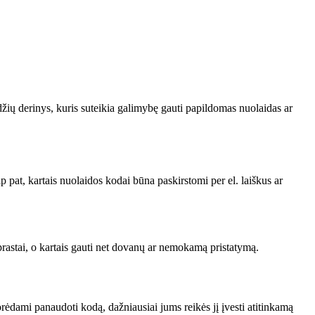
džių derinys, kuris suteikia galimybę gauti papildomas nuolaidas ar
ip pat, kartais nuolaidos kodai būna paskirstomi per el. laiškus ar
rastai, o kartais gauti net dovanų ar nemokamą pristatymą.
rėdami panaudoti kodą, dažniausiai jums reikės jį įvesti atitinkamą