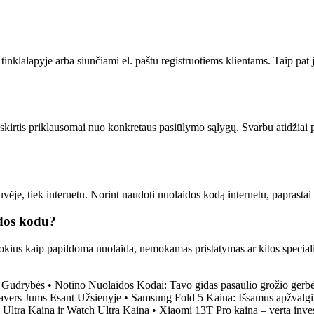
nklalapyje arba siunčiami el. paštu registruotiems klientams. Taip pat j
i skirtis priklausomai nuo konkretaus pasiūlymo sąlygų. Svarbu atidžiai
je, tiek internetu. Norint naudoti nuolaidos kodą internetu, paprastai 
dos kodu?
okius kaip papildoma nuolaida, nemokamas pristatymas ar kitos specialio
o Gudrybės
•
Notino Nuolaidos Kodai: Tavo gidas pasaulio grožio gerb
ravers Jums Esant Užsienyje
•
Samsung Fold 5 Kaina: Išsamus apžvalgin
 Ultra Kainą ir Watch Ultra Kainą
•
Xiaomi 13T Pro kaina – verta inves