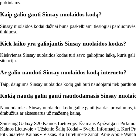
pirkiniams.
Kaip galiu gauti Sinsay nuolaidos kodą?
Sinsay nuolaidos kodai dažnai būna paskelbiami tiesiogiai parduotuvės ti
tinkluose.
Kiek laiko yra galiojantis Sinsay nuolaidos kodas?
Kiekvienas Sinsay nuolaidos kodas turi savo galiojimo laiką, kuris gal
situacijų.
Ar galiu naudoti Sinsay nuolaidos kodą internetu?
Taip, dauguma Sinsay nuolaidos kodų gali būti naudojami tiek parduotuvė
Kokią naudą galiu gauti naudodamasis Sinsay nuolai
Naudodamiesi Sinsay nuolaidos kodu galite gauti įvairias privalumus, t
drabužius ar aksesuarus už mažesnę kainą.
Samsung Galaxy S20 Kainos Lietuvoje: Išsamaus Apžvalga ir Pirkim
Kainos Lietuvoje
•
Užsienio Šalių Kodai – Svarbi Informacija, Kuri P
Fit Cigaretes Kainas
•
Viskas, Ką Turėtumėte Žinoti Apie Apple Watch