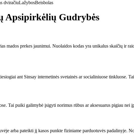
s dviračiu
Lažybos
Beisbolas
ų Apsipirkėlių Gudrybės
irias mados prekes jaunimui. Nuolaidos kodas yra unikalus skaičių ir rai
tiesiogiai ant Sinsay internetinės svetainės ar socialiniuose tinkluose. Ta
e. Tai puiki galimybė įsigyti norimus rūbus ar aksesuarus pigiau nei įp
uvėje arba pateikti jį kasos punkte fiziniame parduotuvės padalinyje. No