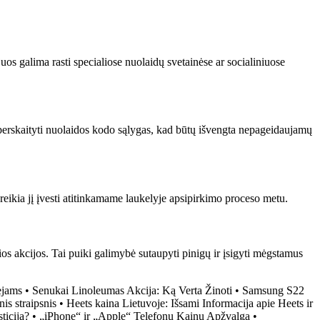
uos galima rasti specialiose nuolaidų svetainėse ar socialiniuose
 perskaityti nuolaidos kodo sąlygas, kad būtų išvengta nepageidaujamų
reikia jį įvesti atitinkamame laukelyje apsipirkimo proceso metu.
s akcijos. Tai puiki galimybė sutaupyti pinigų ir įsigyti mėgstamus
ėjams
•
Senukai Linoleumas Akcija: Ką Verta Žinoti
•
Samsung S22
is straipsnis
•
Heets kaina Lietuvoje: Išsami Informacija apie Heets ir
ticija?
•
„iPhone“ ir „Apple“ Telefonų Kainų Apžvalga
•