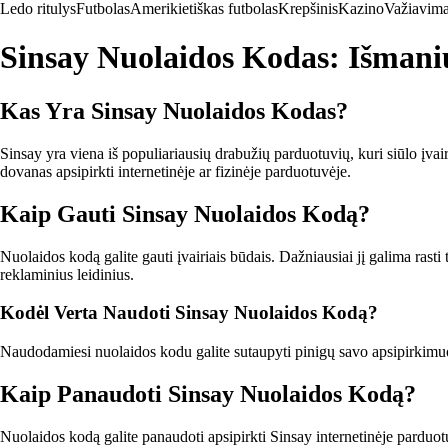
Ledo ritulys
Futbolas
Amerikietiškas futbolas
Krepšinis
Kazino
Važiavima
Sinsay Nuolaidos Kodas: Išmani
Kas Yra Sinsay Nuolaidos Kodas?
Sinsay yra viena iš populiariausių drabužių parduotuvių, kuri siūlo įva
dovanas apsipirkti internetinėje ar fizinėje parduotuvėje.
Kaip Gauti Sinsay Nuolaidos Kodą?
Nuolaidos kodą galite gauti įvairiais būdais. Dažniausiai jį galima rasti 
reklaminius leidinius.
Kodėl Verta Naudoti Sinsay Nuolaidos Kodą?
Naudodamiesi nuolaidos kodu galite sutaupyti pinigų savo apsipirkimuos
Kaip Panaudoti Sinsay Nuolaidos Kodą?
Nuolaidos kodą galite panaudoti apsipirkti Sinsay internetinėje parduot