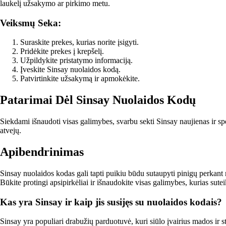
laukelį užsakymo ar pirkimo metu.
Veiksmų Seka:
Suraskite prekes, kurias norite įsigyti.
Pridėkite prekes į krepšelį.
Užpildykite pristatymo informaciją.
Įveskite Sinsay nuolaidos kodą.
Patvirtinkite užsakymą ir apmokėkite.
Patarimai Dėl Sinsay Nuolaidos Kodų
Siekdami išnaudoti visas galimybes, svarbu sekti Sinsay naujienas ir spe
atvejų.
Apibendrinimas
Sinsay nuolaidos kodas gali tapti puikiu būdu sutaupyti pinigų perka
Būkite protingi apsipirkėliai ir išnaudokite visas galimybes, kurias sute
Kas yra Sinsay ir kaip jis susijęs su nuolaidos kodais?
Sinsay yra populiari drabužių parduotuvė, kuri siūlo įvairius mados ir 