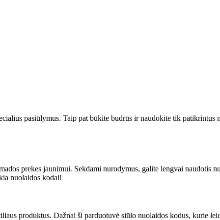
cialius pasiūlymus. Taip pat būkite budrūs ir naudokite tik patikrintus 
nt mados prekes jaunimui. Sekdami nurodymus, galite lengvai naudotis 
ikia nuolaidos kodai!
stiliaus produktus. Dažnai ši parduotuvė siūlo nuolaidos kodus, kurie le