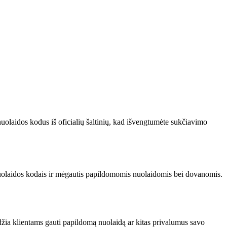
nuolaidos kodus iš oficialių šaltinių, kad išvengtumėte sukčiavimo
nuolaidos kodais ir mėgautis papildomomis nuolaidomis bei dovanomis.
idžia klientams gauti papildomą nuolaidą ar kitas privalumus savo