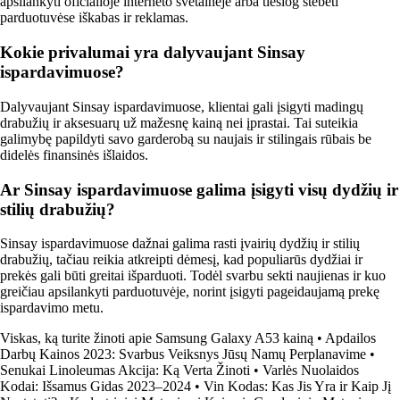
apsilankyti oficialioje interneto svetainėje arba tiesiog stebėti
parduotuvėse iškabas ir reklamas.
Kokie privalumai yra dalyvaujant Sinsay
ispardavimuose?
Dalyvaujant Sinsay ispardavimuose, klientai gali įsigyti madingų
drabužių ir aksesuarų už mažesnę kainą nei įprastai. Tai suteikia
galimybę papildyti savo garderobą su naujais ir stilingais rūbais be
didelės finansinės išlaidos.
Ar Sinsay ispardavimuose galima įsigyti visų dydžių ir
stilių drabužių?
Sinsay ispardavimuose dažnai galima rasti įvairių dydžių ir stilių
drabužių, tačiau reikia atkreipti dėmesį, kad populiarūs dydžiai ir
prekės gali būti greitai išparduoti. Todėl svarbu sekti naujienas ir kuo
greičiau apsilankyti parduotuvėje, norint įsigyti pageidaujamą prekę
ispardavimo metu.
Viskas, ką turite žinoti apie Samsung Galaxy A53 kainą
•
Apdailos
Darbų Kainos 2023: Svarbus Veiksnys Jūsų Namų Perplanavime
•
Senukai Linoleumas Akcija: Ką Verta Žinoti
•
Varlės Nuolaidos
Kodai: Išsamus Gidas 2023–2024
•
Vin Kodas: Kas Jis Yra ir Kaip Jį