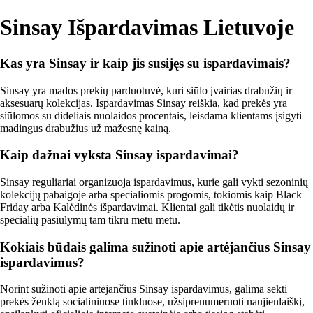
Sinsay Išpardavimas Lietuvoje
Kas yra Sinsay ir kaip jis susijęs su ispardavimais?
Sinsay yra mados prekių parduotuvė, kuri siūlo įvairias drabužių ir
aksesuarų kolekcijas. Ispardavimas Sinsay reiškia, kad prekės yra
siūlomos su dideliais nuolaidos procentais, leisdama klientams įsigyti
madingus drabužius už mažesnę kainą.
Kaip dažnai vyksta Sinsay ispardavimai?
Sinsay reguliariai organizuoja ispardavimus, kurie gali vykti sezoninių
kolekcijų pabaigoje arba specialiomis progomis, tokiomis kaip Black
Friday arba Kalėdinės išpardavimai. Klientai gali tikėtis nuolaidų ir
specialių pasiūlymų tam tikru metu metu.
Kokiais būdais galima sužinoti apie artėjančius Sinsay
ispardavimus?
Norint sužinoti apie artėjančius Sinsay ispardavimus, galima sekti
prekės ženklą socialiniuose tinkluose, užsiprenumeruoti naujienlaiškį,