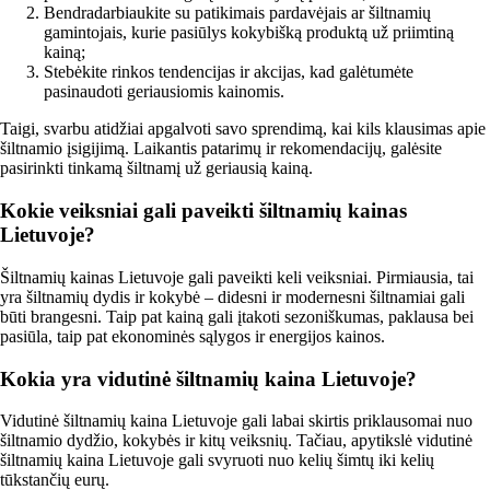
Bendradarbiaukite su patikimais pardavėjais ar šiltnamių
gamintojais, kurie pasiūlys kokybišką produktą už priimtiną
kainą;
Stebėkite rinkos tendencijas ir akcijas, kad galėtumėte
pasinaudoti geriausiomis kainomis.
Taigi, svarbu atidžiai apgalvoti savo sprendimą, kai kils klausimas apie
šiltnamio įsigijimą. Laikantis patarimų ir rekomendacijų, galėsite
pasirinkti tinkamą šiltnamį už geriausią kainą.
Kokie veiksniai gali paveikti šiltnamių kainas
Lietuvoje?
Šiltnamių kainas Lietuvoje gali paveikti keli veiksniai. Pirmiausia, tai
yra šiltnamių dydis ir kokybė – didesni ir modernesni šiltnamiai gali
būti brangesni. Taip pat kainą gali įtakoti sezoniškumas, paklausa bei
pasiūla, taip pat ekonominės sąlygos ir energijos kainos.
Kokia yra vidutinė šiltnamių kaina Lietuvoje?
Vidutinė šiltnamių kaina Lietuvoje gali labai skirtis priklausomai nuo
šiltnamio dydžio, kokybės ir kitų veiksnių. Tačiau, apytikslė vidutinė
šiltnamių kaina Lietuvoje gali svyruoti nuo kelių šimtų iki kelių
tūkstančių eurų.