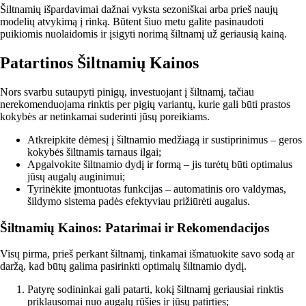
Šiltnamių išpardavimai dažnai vyksta sezoniškai arba prieš naujų
modelių atvykimą į rinką. Būtent šiuo metu galite pasinaudoti
puikiomis nuolaidomis ir įsigyti norimą šiltnamį už geriausią kainą.
Patartinos Šiltnamių Kainos
Nors svarbu sutaupyti pinigų, investuojant į šiltnamį, tačiau
nerekomenduojama rinktis per pigių variantų, kurie gali būti prastos
kokybės ar netinkamai suderinti jūsų poreikiams.
Atkreipkite dėmesį į šiltnamio medžiagą ir sustiprinimus – geros
kokybės šiltnamis tarnaus ilgai;
Apgalvokite šiltnamio dydį ir formą – jis turėtų būti optimalus
jūsų augalų auginimui;
Tyrinėkite įmontuotas funkcijas – automatinis oro valdymas,
šildymo sistema padės efektyviau prižiūrėti augalus.
Šiltnamių Kainos: Patarimai ir Rekomendacijos
Visų pirma, prieš perkant šiltnamį, tinkamai išmatuokite savo sodą ar
daržą, kad būtų galima pasirinkti optimalų šiltnamio dydį.
Patyrę sodininkai gali patarti, kokį šiltnamį geriausiai rinktis
priklausomai nuo augalų rūšies ir jūsų patirties;