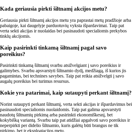
Kada geriausia pirkti šiltnamį akcijos metu?
Geriausia pirkti šiltnamį akcijos metu yra paprastai metų pradžioje arba
pabaigoje, kai daugelyje parduotuvių vyksta išpardavimai. Taip pat
verta sekti akcijas ir nuolaidas bei pasinaudoti specialiomis prekybos
tinklų akcijomis.
Kaip pasirinkti tinkamą šiltnamį pagal savo
poreikius?
Pasirinkti tinkamą šiltnamį svarbu atsižvelgiant į savo poreikius ir
galimybes. Svarbu apsvarstyti šiltnamio dydį, medžiagą, iš kurios jis
pagamintas, bei technines savybes. Taip pat reikia atsižvelgti į savo
augalų poreikius bei turimus resursus.
Kokie yra patarimai, kaip sutaupyti perkant šiltnamį?
Norint sutaupyti perkant šiltnamį, verta sekti akcijas ir išpardavimus bei
pasinaudoti specialiomis nuolaidomis. Taip pat galima apsvarstyti
naudotų šiltnamių pirkimą arba pasirinkti ekonomiškesnį, bet
kokybišką variantą. Svarbu taip pat atidžiai apgalvoti savo poreikius ir
neperpirkti per didelio šiltnamio, kuris galėtų būti brangus ne tik
pirkimo, bet ir eksploatacijos metu.