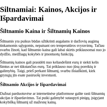
Siltnamiai: Kainos, Akcijos ir
Išpardavimai
Šiltnamio Kaina ir Šiltnamių Kainos
Šiltnamis yra puikus būdas užtikrinti augalams ir daržovių augimą
tinkamomis sąlygomis, nepaisant oro temperatūros svyravimų. Tačiau
svarbu žinoti, kad šiltnamio kaina gali labai skirtis priklausomai nuo jo
dydžio, medžiagų kokybės ir įmontuotų funkcijų.
Šiltnamių kainos gali prasidėti nuo keliasdešimt eurų ir siekti kelis
šimtus ar net tūkstančius eurų. Tai priklauso nuo jūsų poreikių ir
galimybių. Taigi, prieš perkant šiltnamį, svarbu išsiaiškinti, kiek
grynųjų jūs esate pasiruošę investuoti.
Šiltnamio Akcijos ir Išpardavimai
Dažnai parduotuvėse ar internetinėse platformose galite rasti šiltnamių
akcijas ir išpardavimus. Tai puiki galimybė sutaupyti pinigų, įsigyjant
kokybišką šiltnamį už mažesnę kainą.