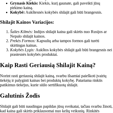
Grynasis Kiekis:
Kiekis, kurį gaunate, gali paveikti jūsų
pirkimo kainą.
Kokybė:
Aukštesnės kokybės shilajit gali būti brangesnis.
Shilajit Kainos Variacijos:
Šalies Kilmės:
Indijos shilajit kaina gali skirtis nuo Rusijos ar
Nepalo shilajit kainos.
Prekės Formos:
Kapsulių arba tampos formos gali turėti
skirtingas kainas.
Kokybės Lygis:
Aukštos kokybės shilajit gali būti brangesnis nei
prastesnės kokybės produktai.
Kaip Rasti Geriausią Shilajit Kainą?
Norint rasti geriausią shilajit kainą, svarbu išsamiai paieškoti įvairių
tiekėjų ir palyginti kainas bei produktų kokybę. Patariama rinktis
patikimus tiekėjus, kurie siūlo sertifikuotą shilajit.
Galutinis Žodis
Shilajit gali būti naudingas papildas jūsų sveikatai, tačiau svarbu žinoti,
kad kaina gali skirtis priklausomai nuo kelių veiksnių. Rinkitės