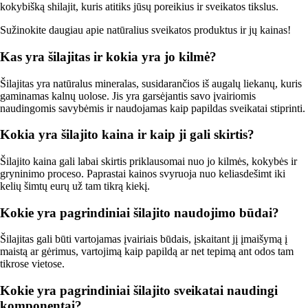
kokybišką shilajit, kuris atitiks jūsų poreikius ir sveikatos tikslus.
Sužinokite daugiau apie natūralius sveikatos produktus ir jų kainas!
Kas yra šilajitas ir kokia yra jo kilmė?
Šilajitas yra natūralus mineralas, susidarančios iš augalų liekanų, kuris
gaminamas kalnų uolose. Jis yra garsėjantis savo įvairiomis
naudingomis savybėmis ir naudojamas kaip papildas sveikatai stiprinti.
Kokia yra šilajito kaina ir kaip ji gali skirtis?
Šilajito kaina gali labai skirtis priklausomai nuo jo kilmės, kokybės ir
gryninimo proceso. Paprastai kainos svyruoja nuo keliasdešimt iki
kelių šimtų eurų už tam tikrą kiekį.
Kokie yra pagrindiniai šilajito naudojimo būdai?
Šilajitas gali būti vartojamas įvairiais būdais, įskaitant jį įmaišymą į
maistą ar gėrimus, vartojimą kaip papildą ar net tepimą ant odos tam
tikrose vietose.
Kokie yra pagrindiniai šilajito sveikatai naudingi
komponentai?