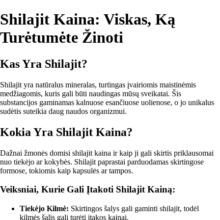
Shilajit Kaina: Viskas, Ką
Turėtumėte Žinoti
Kas Yra Shilajit?
Shilajit yra natūralus mineralas, turtingas įvairiomis maistinėmis
medžiagomis, kuris gali būti naudingas mūsų sveikatai. Šis
substancijos gaminamas kalnuose esančiuose uolienose, o jo unikalus
sudėtis suteikia daug naudos organizmui.
Kokia Yra Shilajit Kaina?
Dažnai žmonės domisi shilajit kaina ir kaip ji gali skirtis priklausomai
nuo tiekėjo ar kokybės. Shilajit paprastai parduodamas skirtingose
formose, tokiomis kaip kapsulės ar tampos.
Veiksniai, Kurie Gali Įtakoti Shilajit Kainą:
Tiekėjo Kilmė:
Skirtingos šalys gali gaminti shilajit, todėl
kilmės šalis gali turėti įtakos kainai.