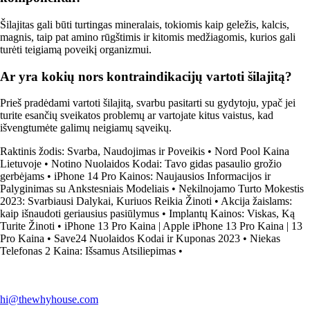
Šilajitas gali būti turtingas mineralais, tokiomis kaip geležis, kalcis,
magnis, taip pat amino rūgštimis ir kitomis medžiagomis, kurios gali
turėti teigiamą poveikį organizmui.
Ar yra kokių nors kontraindikacijų vartoti šilajitą?
Prieš pradėdami vartoti šilajitą, svarbu pasitarti su gydytoju, ypač jei
turite esančių sveikatos problemų ar vartojate kitus vaistus, kad
išvengtumėte galimų neigiamų sąveikų.
Raktinis žodis: Svarba, Naudojimas ir Poveikis
•
Nord Pool Kaina
Lietuvoje
•
Notino Nuolaidos Kodai: Tavo gidas pasaulio grožio
gerbėjams
•
iPhone 14 Pro Kainos: Naujausios Informacijos ir
Palyginimas su Ankstesniais Modeliais
•
Nekilnojamo Turto Mokestis
2023: Svarbiausi Dalykai, Kuriuos Reikia Žinoti
•
Akcija žaislams:
kaip išnaudoti geriausius pasiūlymus
•
Implantų Kainos: Viskas, Ką
Turite Žinoti
•
iPhone 13 Pro Kaina | Apple iPhone 13 Pro Kaina | 13
Pro Kaina
•
Save24 Nuolaidos Kodai ir Kuponas 2023
•
Niekas
Telefonas 2 Kaina: Išsamus Atsiliepimas
•
hi@thewhyhouse.com