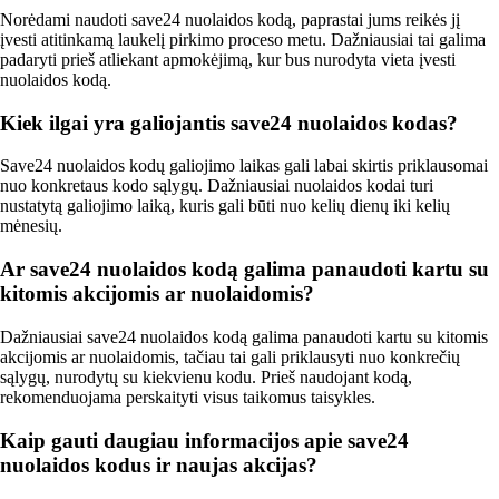
Norėdami naudoti save24 nuolaidos kodą, paprastai jums reikės jį
įvesti atitinkamą laukelį pirkimo proceso metu. Dažniausiai tai galima
padaryti prieš atliekant apmokėjimą, kur bus nurodyta vieta įvesti
nuolaidos kodą.
Kiek ilgai yra galiojantis save24 nuolaidos kodas?
Save24 nuolaidos kodų galiojimo laikas gali labai skirtis priklausomai
nuo konkretaus kodo sąlygų. Dažniausiai nuolaidos kodai turi
nustatytą galiojimo laiką, kuris gali būti nuo kelių dienų iki kelių
mėnesių.
Ar save24 nuolaidos kodą galima panaudoti kartu su
kitomis akcijomis ar nuolaidomis?
Dažniausiai save24 nuolaidos kodą galima panaudoti kartu su kitomis
akcijomis ar nuolaidomis, tačiau tai gali priklausyti nuo konkrečių
sąlygų, nurodytų su kiekvienu kodu. Prieš naudojant kodą,
rekomenduojama perskaityti visus taikomus taisykles.
Kaip gauti daugiau informacijos apie save24
nuolaidos kodus ir naujas akcijas?