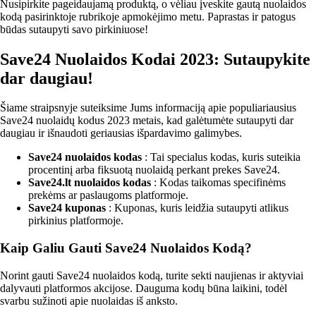
Nusipirkite pageidaujamą produktą, o vėliau įveskite gautą nuolaidos
kodą pasirinktoje rubrikoje apmokėjimo metu. Paprastas ir patogus
būdas sutaupyti savo pirkiniuose!
Save24 Nuolaidos Kodai 2023: Sutaupykite
dar daugiau!
Šiame straipsnyje suteiksime Jums informaciją apie populiariausius
Save24 nuolaidų kodus 2023 metais, kad galėtumėte sutaupyti dar
daugiau ir išnaudoti geriausias išpardavimo galimybes.
Save24 nuolaidos kodas
: Tai specialus kodas, kuris suteikia
procentinį arba fiksuotą nuolaidą perkant prekes Save24.
Save24.lt nuolaidos kodas
: Kodas taikomas specifinėms
prekėms ar paslaugoms platformoje.
Save24 kuponas
: Kuponas, kuris leidžia sutaupyti atlikus
pirkinius platformoje.
Kaip Galiu Gauti Save24 Nuolaidos Kodą?
Norint gauti Save24 nuolaidos kodą, turite sekti naujienas ir aktyviai
dalyvauti platformos akcijose. Dauguma kodų būna laikini, todėl
svarbu sužinoti apie nuolaidas iš anksto.