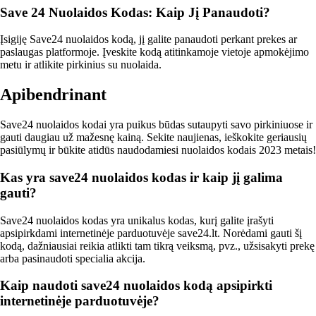
Save 24 Nuolaidos Kodas: Kaip Jį Panaudoti?
Įsigiję Save24 nuolaidos kodą, jį galite panaudoti perkant prekes ar
paslaugas platformoje. Įveskite kodą atitinkamoje vietoje apmokėjimo
metu ir atlikite pirkinius su nuolaida.
Apibendrinant
Save24 nuolaidos kodai yra puikus būdas sutaupyti savo pirkiniuose ir
gauti daugiau už mažesnę kainą. Sekite naujienas, ieškokite geriausių
pasiūlymų ir būkite atidūs naudodamiesi nuolaidos kodais 2023 metais!
Kas yra save24 nuolaidos kodas ir kaip jį galima
gauti?
Save24 nuolaidos kodas yra unikalus kodas, kurį galite įrašyti
apsipirkdami internetinėje parduotuvėje save24.lt. Norėdami gauti šį
kodą, dažniausiai reikia atlikti tam tikrą veiksmą, pvz., užsisakyti prekę
arba pasinaudoti specialia akcija.
Kaip naudoti save24 nuolaidos kodą apsipirkti
internetinėje parduotuvėje?