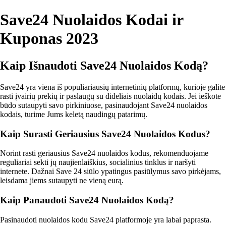
Save24 Nuolaidos Kodai ir
Kuponas 2023
Kaip Išnaudoti Save24 Nuolaidos Kodą?
Save24 yra viena iš populiariausių internetinių platformų, kurioje galite
rasti įvairių prekių ir paslaugų su dideliais nuolaidų kodais. Jei ieškote
būdo sutaupyti savo pirkiniuose, pasinaudojant Save24 nuolaidos
kodais, turime Jums keletą naudingų patarimų.
Kaip Surasti Geriausius Save24 Nuolaidos Kodus?
Norint rasti geriausius Save24 nuolaidos kodus, rekomenduojame
reguliariai sekti jų naujienlaiškius, socialinius tinklus ir naršyti
internete. Dažnai Save 24 siūlo ypatingus pasiūlymus savo pirkėjams,
leisdama jiems sutaupyti ne vieną eurą.
Kaip Panaudoti Save24 Nuolaidos Kodą?
Pasinaudoti nuolaidos kodu Save24 platformoje yra labai paprasta.