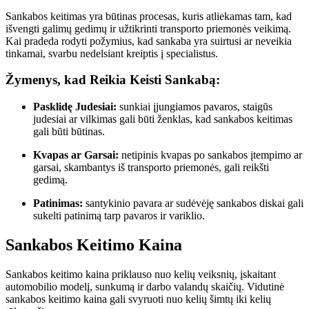
Sankabos keitimas yra būtinas procesas, kuris atliekamas tam, kad
išvengti galimų gedimų ir užtikrinti transporto priemonės veikimą.
Kai pradeda rodyti požymius, kad sankaba yra suirtusi ar neveikia
tinkamai, svarbu nedelsiant kreiptis į specialistus.
Žymenys, kad Reikia Keisti Sankabą:
Pasklidę Judesiai:
sunkiai įjungiamos pavaros, staigūs
judesiai ar vilkimas gali būti ženklas, kad sankabos keitimas
gali būti būtinas.
Kvapas ar Garsai:
netipinis kvapas po sankabos įtempimo ar
garsai, skambantys iš transporto priemonės, gali reikšti
gedimą.
Patinimas:
santykinio pavara ar sudėvėję sankabos diskai gali
sukelti patinimą tarp pavaros ir variklio.
Sankabos Keitimo Kaina
Sankabos keitimo kaina priklauso nuo kelių veiksnių, įskaitant
automobilio modelį, sunkumą ir darbo valandų skaičių. Vidutinė
sankabos keitimo kaina gali svyruoti nuo kelių šimtų iki kelių