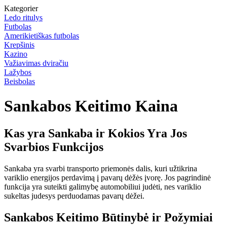
Kategorier
Ledo ritulys
Futbolas
Amerikietiškas futbolas
Krepšinis
Kazino
Važiavimas dviračiu
Lažybos
Beisbolas
Sankabos Keitimo Kaina
Kas yra Sankaba ir Kokios Yra Jos
Svarbios Funkcijos
Sankaba yra svarbi transporto priemonės dalis, kuri užtikrina
variklio energijos perdavimą į pavarų dėžės įvorę. Jos pagrindinė
funkcija yra suteikti galimybę automobiliui judėti, nes variklio
sukeltas judesys perduodamas pavarų dėžei.
Sankabos Keitimo Būtinybė ir Požymiai