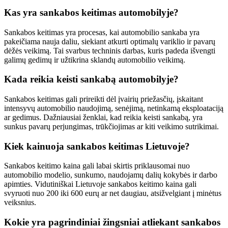
Kas yra sankabos keitimas automobilyje?
Sankabos keitimas yra procesas, kai automobilio sankaba yra
pakeičiama nauja daliu, siekiant atkurti optimalų variklio ir pavarų
dėžės veikimą. Tai svarbus techninis darbas, kuris padeda išvengti
galimų gedimų ir užtikrina sklandų automobilio veikimą.
Kada reikia keisti sankabą automobilyje?
Sankabos keitimas gali prireikti dėl įvairių priežasčių, įskaitant
intensyvų automobilio naudojimą, senėjimą, netinkamą eksploataciją
ar gedimus. Dažniausiai ženklai, kad reikia keisti sankabą, yra
sunkus pavarų perjungimas, trūkčiojimas ar kiti veikimo sutrikimai.
Kiek kainuoja sankabos keitimas Lietuvoje?
Sankabos keitimo kaina gali labai skirtis priklausomai nuo
automobilio modelio, sunkumo, naudojamų dalių kokybės ir darbo
apimties. Vidutiniškai Lietuvoje sankabos keitimo kaina gali
svyruoti nuo 200 iki 600 eurų ar net daugiau, atsižvelgiant į minėtus
veiksnius.
Kokie yra pagrindiniai žingsniai atliekant sankabos