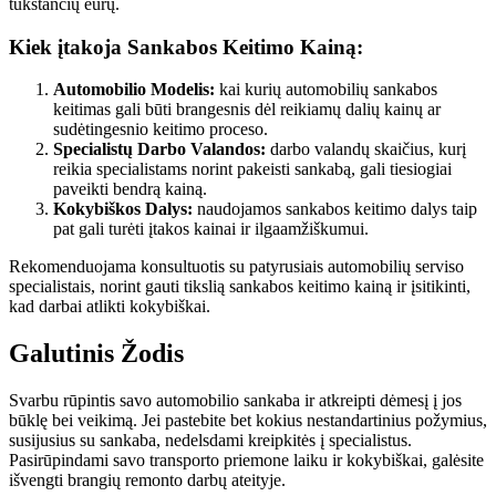
tūkstančių eurų.
Kiek įtakoja Sankabos Keitimo Kainą:
Automobilio Modelis:
kai kurių automobilių sankabos
keitimas gali būti brangesnis dėl reikiamų dalių kainų ar
sudėtingesnio keitimo proceso.
Specialistų Darbo Valandos:
darbo valandų skaičius, kurį
reikia specialistams norint pakeisti sankabą, gali tiesiogiai
paveikti bendrą kainą.
Kokybiškos Dalys:
naudojamos sankabos keitimo dalys taip
pat gali turėti įtakos kainai ir ilgaamžiškumui.
Rekomenduojama konsultuotis su patyrusiais automobilių serviso
specialistais, norint gauti tikslią sankabos keitimo kainą ir įsitikinti,
kad darbai atlikti kokybiškai.
Galutinis Žodis
Svarbu rūpintis savo automobilio sankaba ir atkreipti dėmesį į jos
būklę bei veikimą. Jei pastebite bet kokius nestandartinius požymius,
susijusius su sankaba, nedelsdami kreipkitės į specialistus.
Pasirūpindami savo transporto priemone laiku ir kokybiškai, galėsite
išvengti brangių remonto darbų ateityje.