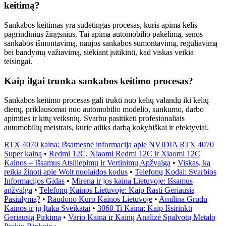
keitimą?
Sankabos keitimas yra sudėtingas procesas, kuris apima kelis
pagrindinius žingsnius. Tai apima automobilio pakėlimą, senos
sankabos išmontavimą, naujos sankabos sumontavimą, reguliavimą
bei bandymų važiavimą, siekiant įsitikinti, kad viskas veikia
teisingai.
Kaip ilgai trunka sankabos keitimo procesas?
Sankabos keitimo procesas gali trukti nuo kelių valandų iki kelių
dienų, priklausomai nuo automobilio modelio, sunkumo, darbo
apimties ir kitų veiksnių. Svarbu pasitikėti profesionaliais
automobilių meistrais, kurie atliks darbą kokybiškai ir efektyviai.
RTX 4070 kaina: Išsamesnė informacija apie NVIDIA RTX 4070
Super kainą
•
Redmi 12C, Xiaomi Redmi 12C ir Xiaomi 12C
Kainos – Išsamus Atsiliepimų ir Vertinimų Apžvalga
•
Viskas, ką
reikia žinoti apie Wolt nuolaidos kodus
•
Telefonų Kodai: Svarbios
Informacijos Gidas
•
Mirena ir jos kaina Lietuvoje: Išsamus
apžvalga
•
Telefonų Kainos Lietuvoje: Kaip Rasti Geriausią
Pasiūlymą?
•
Raudono Kuro Kainos Lietuvoje
•
Amilina Grudu
Kainos ir jų Įtaka Sveikatai
•
3060 Ti Kaina: Kaip Išsirinkti
Geriausią Pirkimą
•
Vario Kaina ir Kainų Analizė Spalvotų Metalo