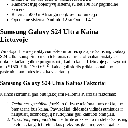
Kameros: trijų objektyvų sistemą su net 108 MP pagrindine
kamera
Baterija: 5000 mAh su greito įkrovimo funkcija
Operacinė sistema: Android 12 su One UI 4.1
Samsung Galaxy S24 Ultra Kaina
Lietuvoje
Vartotojai Lietuvoje aktyviai ieško informacijos apie Samsung Galaxy
S24 Ultra kainą. Šiuo metu telefonas dar nėra oficialiai pristatytas
rinkoje, tačiau galime prognozuoti, kad jo kaina Lietuvoje gali svyruoti
nuo *1500 € iki 1700 €*. Ši kaina gali skirtis priklausomai nuo
pasirinktų atminties ir spalvos variantų.
Samsung Galaxy S24 Ultra Kainos Faktoriai
Kainos skirtumai gali būti įtakojami keliomis svarbiais faktoriais:
Techninės specifikacijos:
Kuo didesnė telefona jums reikia, tuo
brangesnė bus kaina. Pavyzdžiui, didesnės vidinės atminties ir
naujausių technologijų naudojimas gali kainuoti brangiau.
Paskutinių metų modeliai:
Jei turite ankstesnio modelio Samsung
telefoną, tai gali turėti įtakos prekybos įkeitimų vertei, galite