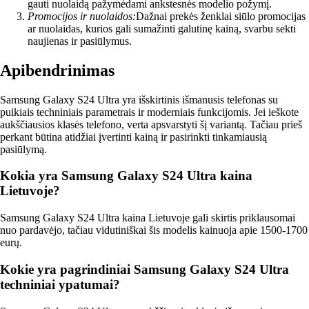
gauti nuolaidą pažymėdami ankstesnės modelio požymį.
Promocijos ir nuolaidos:
Dažnai prekės ženklai siūlo promocijas
ar nuolaidas, kurios gali sumažinti galutinę kainą, svarbu sekti
naujienas ir pasiūlymus.
Apibendrinimas
Samsung Galaxy S24 Ultra yra išskirtinis išmanusis telefonas su
puikiais techniniais parametrais ir moderniais funkcijomis. Jei ieškote
aukščiausios klasės telefono, verta apsvarstyti šį variantą. Tačiau prieš
perkant būtina atidžiai įvertinti kainą ir pasirinkti tinkamiausią
pasiūlymą.
Kokia yra Samsung Galaxy S24 Ultra kaina
Lietuvoje?
Samsung Galaxy S24 Ultra kaina Lietuvoje gali skirtis priklausomai
nuo pardavėjo, tačiau vidutiniškai šis modelis kainuoja apie 1500-1700
eurų.
Kokie yra pagrindiniai Samsung Galaxy S24 Ultra
techniniai ypatumai?