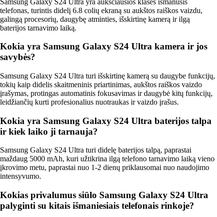
Samsung Galaxy S24 Ultra yra aukščiausios klasės išmanusis
telefonas, turintis didelį 6.8 colių ekraną su aukštos raiškos vaizdu,
galingą procesorių, daugybę atminties, išskirtinę kamerą ir ilgą
baterijos tarnavimo laiką.
Kokia yra Samsung Galaxy S24 Ultra kamera ir jos
savybės?
Samsung Galaxy S24 Ultra turi išskirtinę kamerą su daugybe funkcijų,
tokių kaip didelis skaitmeninis priartinimas, aukštos raiškos vaizdo
įrašymas, protingas automatinis fokusavimas ir daugybė kitų funkcijų,
leidžiančių kurti profesionalius nuotraukas ir vaizdo įrašus.
Kokia yra Samsung Galaxy S24 Ultra baterijos talpa
ir kiek laiko ji tarnauja?
Samsung Galaxy S24 Ultra turi didelę baterijos talpą, paprastai
maždaug 5000 mAh, kuri užtikrina ilgą telefono tarnavimo laiką vieno
įkrovimo metu, paprastai nuo 1-2 dienų priklausomai nuo naudojimo
intensyvumo.
Kokias privalumus siūlo Samsung Galaxy S24 Ultra
palyginti su kitais išmaniesiais telefonais rinkoje?