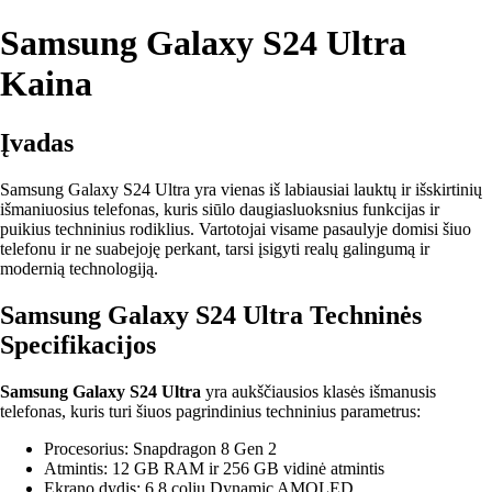
Samsung Galaxy S24 Ultra
Kaina
Įvadas
Samsung Galaxy S24 Ultra yra vienas iš labiausiai lauktų ir išskirtinių
išmaniuosius telefonas, kuris siūlo daugiasluoksnius funkcijas ir
puikius techninius rodiklius. Vartotojai visame pasaulyje domisi šiuo
telefonu ir ne suabejoję perkant, tarsi įsigyti realų galingumą ir
modernią technologiją.
Samsung Galaxy S24 Ultra Techninės
Specifikacijos
Samsung Galaxy S24 Ultra
yra aukščiausios klasės išmanusis
telefonas, kuris turi šiuos pagrindinius techninius parametrus:
Procesorius: Snapdragon 8 Gen 2
Atmintis: 12 GB RAM ir 256 GB vidinė atmintis
Ekrano dydis: 6.8 colių Dynamic AMOLED