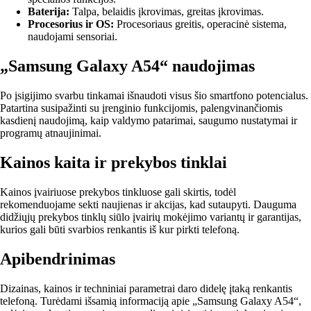
Baterija:
Talpa, belaidis įkrovimas, greitas įkrovimas.
Procesorius ir OS:
Procesoriaus greitis, operacinė sistema,
naudojami sensoriai.
„Samsung Galaxy A54“ naudojimas
Po įsigijimo svarbu tinkamai išnaudoti visus šio smartfono potencialus.
Patartina susipažinti su įrenginio funkcijomis, palengvinančiomis
kasdienį naudojimą, kaip valdymo patarimai, saugumo nustatymai ir
programų atnaujinimai.
Kainos kaita ir prekybos tinklai
Kainos įvairiuose prekybos tinkluose gali skirtis, todėl
rekomenduojame sekti naujienas ir akcijas, kad sutaupyti. Dauguma
didžiųjų prekybos tinklų siūlo įvairių mokėjimo variantų ir garantijas,
kurios gali būti svarbios renkantis iš kur pirkti telefoną.
Apibendrinimas
Dizainas, kainos ir techniniai parametrai daro didelę įtaką renkantis
telefoną. Turėdami išsamią informaciją apie „Samsung Galaxy A54“,