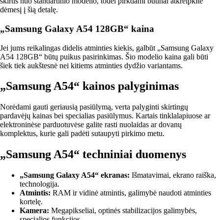
skirtis nuo standartinio modelio, todėl pirkdami būtinai atkreipkite
dėmesį į šią detalę.
„Samsung Galaxy A54 128GB“ kaina
Jei jums reikalingas didelis atminties kiekis, galbūt „Samsung Galaxy
A54 128GB“ būtų puikus pasirinkimas. Šio modelio kaina gali būti
šiek tiek aukštesnė nei kitiems atminties dydžio variantams.
„Samsung A54“ kainos palyginimas
Norėdami gauti geriausią pasiūlymą, verta palyginti skirtingų
pardavėjų kainas bei specialias pasiūlymus. Kartais tinklalapiuose ar
elektroninėse parduotuvėse galite rasti nuolaidas ar dovanų
komplektus, kurie gali padėti sutaupyti pirkimo metu.
„Samsung A54“ techniniai duomenys
„Samsung Galaxy A54“ ekranas:
Išmatavimai, ekrano raiška,
technologija.
Atmintis:
RAM ir vidinė atmintis, galimybė naudoti atminties
kortelę.
Kamera:
Megapikseliai, optinės stabilizacijos galimybės,
specialios funkcijos.