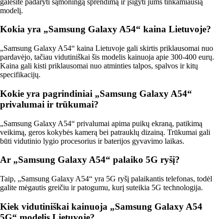
galėsite padaryti sąmoningą sprendimą ir įsigyti jums tinkamiausią
modelį.
Kokia yra „Samsung Galaxy A54“ kaina Lietuvoje?
„Samsung Galaxy A54“ kaina Lietuvoje gali skirtis priklausomai nuo
pardavėjo, tačiau vidutiniškai šis modelis kainuoja apie 300-400 eurų.
Kaina gali kisti priklausomai nuo atminties talpos, spalvos ir kitų
specifikacijų.
Kokie yra pagrindiniai „Samsung Galaxy A54“
privalumai ir trūkumai?
„Samsung Galaxy A54“ privalumai apima puikų ekraną, patikimą
veikimą, geros kokybės kamerą bei patrauklų dizainą. Trūkumai gali
būti vidutinio lygio procesorius ir baterijos gyvavimo laikas.
Ar „Samsung Galaxy A54“ palaiko 5G ryšį?
Taip, „Samsung Galaxy A54“ yra 5G ryšį palaikantis telefonas, todėl
galite mėgautis greičiu ir patogumu, kurį suteikia 5G technologija.
Kiek vidutiniškai kainuoja „Samsung Galaxy A54
5G“ modelis Lietuvoje?