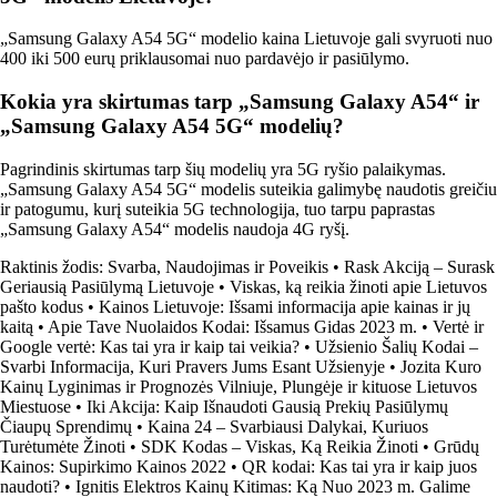
„Samsung Galaxy A54 5G“ modelio kaina Lietuvoje gali svyruoti nuo
400 iki 500 eurų priklausomai nuo pardavėjo ir pasiūlymo.
Kokia yra skirtumas tarp „Samsung Galaxy A54“ ir
„Samsung Galaxy A54 5G“ modelių?
Pagrindinis skirtumas tarp šių modelių yra 5G ryšio palaikymas.
„Samsung Galaxy A54 5G“ modelis suteikia galimybę naudotis greičiu
ir patogumu, kurį suteikia 5G technologija, tuo tarpu paprastas
„Samsung Galaxy A54“ modelis naudoja 4G ryšį.
Raktinis žodis: Svarba, Naudojimas ir Poveikis
•
Rask Akciją – Surask
Geriausią Pasiūlymą Lietuvoje
•
Viskas, ką reikia žinoti apie Lietuvos
pašto kodus
•
Kainos Lietuvoje: Išsami informacija apie kainas ir jų
kaitą
•
Apie Tave Nuolaidos Kodai: Išsamus Gidas 2023 m.
•
Vertė ir
Google vertė: Kas tai yra ir kaip tai veikia?
•
Užsienio Šalių Kodai –
Svarbi Informacija, Kuri Pravers Jums Esant Užsienyje
•
Jozita Kuro
Kainų Lyginimas ir Prognozės Vilniuje, Plungėje ir kituose Lietuvos
Miestuose
•
Iki Akcija: Kaip Išnaudoti Gausią Prekių Pasiūlymų
Čiaupų Sprendimų
•
Kaina 24 – Svarbiausi Dalykai, Kuriuos
Turėtumėte Žinoti
•
SDK Kodas – Viskas, Ką Reikia Žinoti
•
Grūdų
Kainos: Supirkimo Kainos 2022
•
QR kodai: Kas tai yra ir kaip juos
naudoti?
•
Ignitis Elektros Kainų Kitimas: Ką Nuo 2023 m. Galime