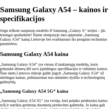
Samsung Galaxy A54 – kainos ir
specifikacijos
Jeigu ieškote naujausio modelio iš Samsung „Galaxy A“ serijos – jūs
teisingai apsilankėte! Šiame straipsnyje mes aptarsime „Samsung
Galaxy A54“ kainą Lietuvoje bei svarbiausius šio įrenginio techninius
parametrus.
Samsung Galaxy A54 kaina
„Samsung Galaxy A54“ yra vienas iš laukiamųjų modelių, kuris
pritraukė dėmesį dėl savo įspūdingos specifikacijos ir vidutinės kainos.
Šiuo metu Lietuvos rinkoje galite įsigyti „Samsung Galaxy A54“ už
skirtingas kainas, priklausomai nuo atminties dydžio ir technologinių
galimybių.
„Samsung Galaxy A54 5G“ kaina
„Samsung Galaxy A54 5G“ yra versija, kuri palaiko penktosios kartos
ryšį ir suteikia greitesnę duomenų perdavimo galimybę. Jo kaina gali