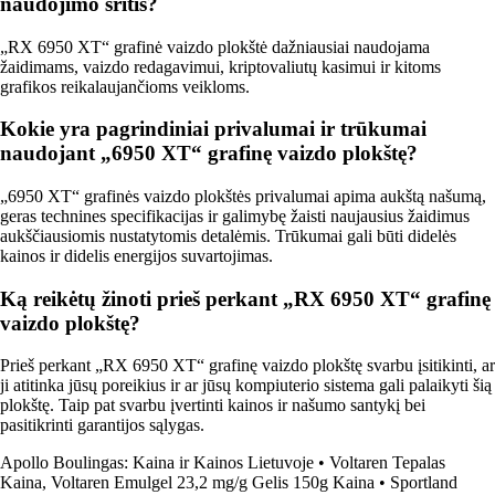
naudojimo sritis?
„RX 6950 XT“ grafinė vaizdo plokštė dažniausiai naudojama
žaidimams, vaizdo redagavimui, kriptovaliutų kasimui ir kitoms
grafikos reikalaujančioms veikloms.
Kokie yra pagrindiniai privalumai ir trūkumai
naudojant „6950 XT“ grafinę vaizdo plokštę?
„6950 XT“ grafinės vaizdo plokštės privalumai apima aukštą našumą,
geras technines specifikacijas ir galimybę žaisti naujausius žaidimus
aukščiausiomis nustatytomis detalėmis. Trūkumai gali būti didelės
kainos ir didelis energijos suvartojimas.
Ką reikėtų žinoti prieš perkant „RX 6950 XT“ grafinę
vaizdo plokštę?
Prieš perkant „RX 6950 XT“ grafinę vaizdo plokštę svarbu įsitikinti, ar
ji atitinka jūsų poreikius ir ar jūsų kompiuterio sistema gali palaikyti šią
plokštę. Taip pat svarbu įvertinti kainos ir našumo santykį bei
pasitikrinti garantijos sąlygas.
Apollo Boulingas: Kaina ir Kainos Lietuvoje
•
Voltaren Tepalas
Kaina, Voltaren Emulgel 23,2 mg/g Gelis 150g Kaina
•
Sportland