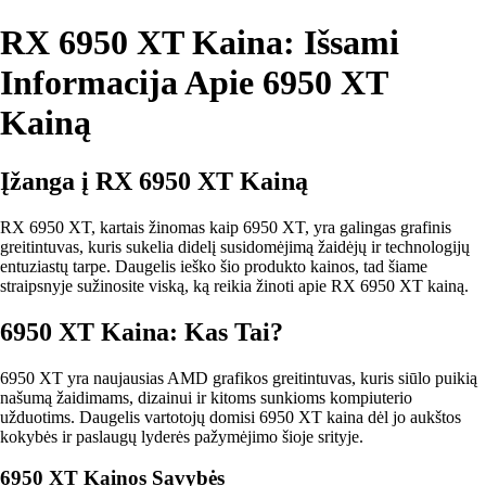
RX 6950 XT Kaina: Išsami
Informacija Apie 6950 XT
Kainą
Įžanga į RX 6950 XT Kainą
RX 6950 XT, kartais žinomas kaip 6950 XT, yra galingas grafinis
greitintuvas, kuris sukelia didelį susidomėjimą žaidėjų ir technologijų
entuziastų tarpe. Daugelis ieško šio produkto kainos, tad šiame
straipsnyje sužinosite viską, ką reikia žinoti apie RX 6950 XT kainą.
6950 XT Kaina: Kas Tai?
6950 XT yra naujausias AMD grafikos greitintuvas, kuris siūlo puikią
našumą žaidimams, dizainui ir kitoms sunkioms kompiuterio
užduotims. Daugelis vartotojų domisi 6950 XT kaina dėl jo aukštos
kokybės ir paslaugų lyderės pažymėjimo šioje srityje.
6950 XT Kainos Savybės