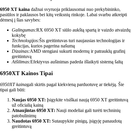
6950 XT kaina
dažnai svyruoja priklausomai nuo prekybininko,
pasiūlos ir paklausos bei kitų veiksnių rinkoje. Labai svarbu atkreipti
dėmesį į šias savybes:
Galingumas:
RX 6950 XT siūlo aukštą spartą ir vaizdo atvaizdų
kokybę
Technologijos:
Šis greitintuvas turi naujausias technologijas ir
funkcijas, kurios pagerina našumą
Dizainas:
AMD stengiasi sukurti modernų ir patrauklų grafinį
greitintuvą
Atšilimas:
Efektyvus aušinimas padeda išlaikyti sistemą šaltą
6950XT Kainos Tipai
6950XT kaina
gali skirtis pagal kiekvieną parduotuvę ar tiekėją. Šie
tipai gali būti:
Naujas 6950 XT:
Įsigykite visiškai naują 6950 XT greitintuvą
už oficialią kainą
Atnaujintas 6950 XT:
Nauji modeliai gali turėti techninių
patobulinimų
Naudotas 6950 XT:
Sutaupykite pinigų, įsigyję panaudotą
greitintuvą