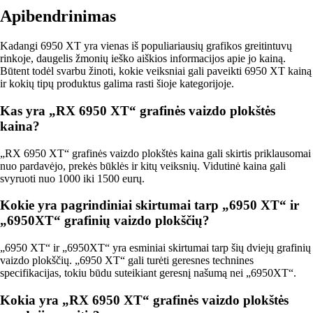
Apibendrinimas
Kadangi 6950 XT yra vienas iš populiariausių grafikos greitintuvų
rinkoje, daugelis žmonių ieško aiškios informacijos apie jo kainą.
Būtent todėl svarbu žinoti, kokie veiksniai gali paveikti 6950 XT kainą
ir kokių tipų produktus galima rasti šioje kategorijoje.
Kas yra „RX 6950 XT“ grafinės vaizdo plokštės
kaina?
„RX 6950 XT“ grafinės vaizdo plokštės kaina gali skirtis priklausomai
nuo pardavėjo, prekės būklės ir kitų veiksnių. Vidutinė kaina gali
svyruoti nuo 1000 iki 1500 eurų.
Kokie yra pagrindiniai skirtumai tarp „6950 XT“ ir
„6950XT“ grafinių vaizdo plokščių?
„6950 XT“ ir „6950XT“ yra esminiai skirtumai tarp šių dviejų grafinių
vaizdo plokščių. „6950 XT“ gali turėti geresnes technines
specifikacijas, tokiu būdu suteikiant geresnį našumą nei „6950XT“.
Kokia yra „RX 6950 XT“ grafinės vaizdo plokštės