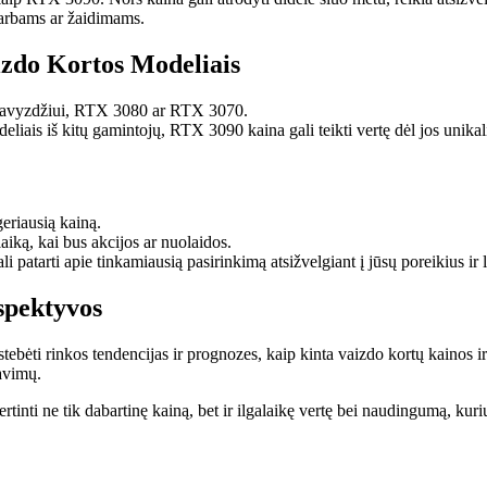
darbams ar žaidimams.
izdo Kortos Modeliais
, pavyzdžiui, RTX 3080 ar RTX 3070.
liais iš kitų gamintojų, RTX 3090 kaina gali teikti vertę dėl jos unika
eriausią kainą.
laiką, kai bus akcijos ar nuolaidos.
li patarti apie tinkamiausią pasirinkimą atsižvelgiant į jūsų poreikius ir 
spektyvos
ebėti rinkos tendencijas ir prognozes, kaip kinta vaizdo kortų kainos ir 
ravimų.
nti ne tik dabartinę kainą, bet ir ilgalaikę vertę bei naudingumą, kuriuo 