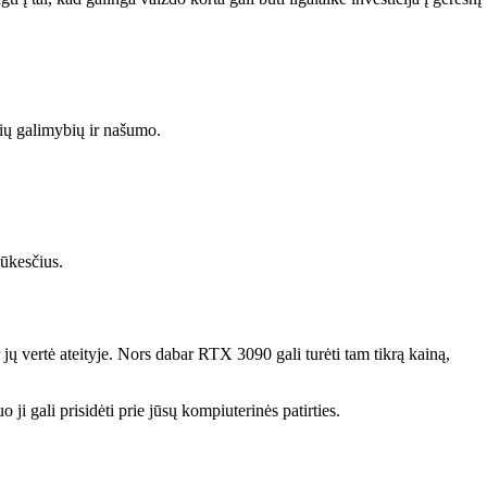
lių galimybių ir našumo.
lūkesčius.
jų vertė ateityje. Nors dabar RTX 3090 gali turėti tam tikrą kainą,
ji gali prisidėti prie jūsų kompiuterinės patirties.