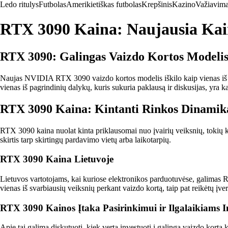
Ledo ritulys
Futbolas
Amerikietiškas futbolas
Krepšinis
Kazino
Važiavima
RTX 3090 Kaina: Naujausia Kain
RTX 3090: Galingas Vaizdo Kortos Modeli
Naujas NVIDIA RTX 3090 vaizdo kortos modelis iškilo kaip vienas iš gal
vienas iš pagrindinių dalykų, kuris sukuria paklausą ir diskusijas, yra k
RTX 3090 Kaina: Kintanti Rinkos Dinamik
RTX 3090 kaina nuolat kinta priklausomai nuo įvairių veiksnių, tokių ka
skirtis tarp skirtingų pardavimo vietų arba laikotarpių.
RTX 3090 Kaina Lietuvoje
Lietuvos vartotojams, kai kuriose elektronikos parduotuvėse, galimas 
vienas iš svarbiausių veiksnių perkant vaizdo kortą, taip pat reikėtų įver
RTX 3090 Kainos Įtaka Pasirinkimui ir Ilgalaikiams I
Apie tai galima diskutuoti, kiek verta investuoti į galingą vaizdo kortą k