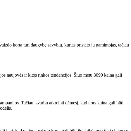
izdo korta turi daugybę savybių, kurias pristato jų gamintojas, tačiau
jos naujovės ir kitos rinkos tendencijos. Šiuo metu 3090 kaina gali
panijos. Tačiau, svarbu atkreipti dėmesį, kad nors kaina gali būti
odelis.
 į tai, kad galinga vaizdo korta gali būti ilgalaikė investicija į geresnį