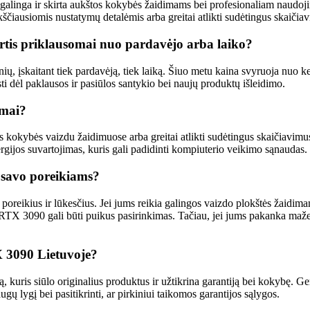
linga ir skirta aukštos kokybės žaidimams bei profesionaliam naudojimu
ščiausiomis nustatymų detalėmis arba greitai atlikti sudėtingus skaičia
irtis priklausomai nuo pardavėjo arba laiko?
ų, įskaitant tiek pardavėją, tiek laiką. Šiuo metu kaina svyruoja nuo k
isti dėl paklausos ir pasiūlos santykio bei naujų produktų išleidimo.
umai?
kybės vaizdu žaidimuose arba greitai atlikti sudėtingus skaičiavimus. Ta
energijos suvartojimas, kuris gali padidinti kompiuterio veikimo sąnaudas.
 savo poreikiams?
 poreikius ir lūkesčius. Jei jums reikia galingos vaizdo plokštės žaidi
 RTX 3090 gali būti puikus pasirinkimas. Tačiau, jei jums pakanka mažes
X 3090 Lietuvoje?
uris siūlo originalius produktus ir užtikrina garantiją bei kokybę. Geriau
gų lygį bei pasitikrinti, ar pirkiniui taikomos garantijos sąlygos.