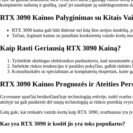
kompiuterio našumą ir grafiką, ypač jei naudojate ją sudėtingesniems 
RTX 3090 Kainos Palyginimas su Kitais Va
RTX 3090 kaina gali būti didesnė nei kitų šios serijos modelių
Tačiau, lyginant kainas su panašiais konkurentų vaizdo kortų mode
Kaip Rasti Geriausią RTX 3090 Kainą?
Tyrinėkite skirtingas elektronikos parduotuves, kad surastumėte g
Stebėkite rinkos tendencijas ir pasiūlos pokyčius, galbūt rinkitės 
Konsultuokitės su specialistais ar kompiuterių ekspertais, kurie ga
RTX 3090 Kainos Prognozės ir Ateities Per
Gyvename sparčiai besikeičiančioje technologijų erdvėje, todėl svarbu st
ateityje tai gali pasikeisti dėl naujų technologijų ar rinkos poreikių svy
Galų gale, kai renkatės vaizdo kortą kaip RTX 3090, svarbiausia yra įverti
Kas yra RTX 3090 ir kodėl jis yra toks populiarus?