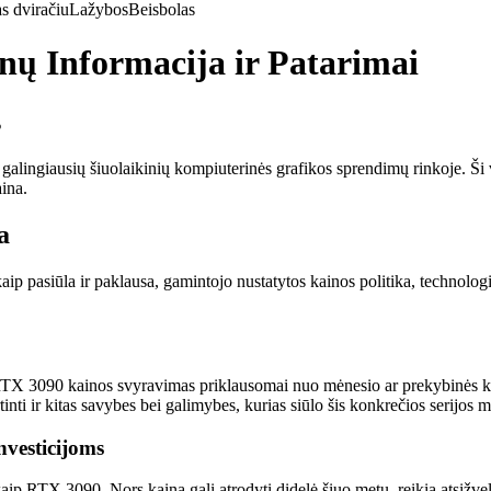
s dviračiu
Lažybos
Beisbolas
ų Informacija ir Patarimai
s
ingiausių šiuolaikinių kompiuterinės grafikos sprendimų rinkoje. Ši va
aina.
a
ip pasiūla ir paklausa, gamintojo nustatytos kainos politika, technologi
RTX 3090 kainos svyravimas priklausomai nuo mėnesio ar prekybinės kam
tinti ir kitas savybes bei galimybes, kurias siūlo šis konkrečios serijos m
nvesticijoms
aip RTX 3090. Nors kaina gali atrodyti didelė šiuo metu, reikia atsižvelgti