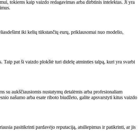
i, tokiems kaip vaizdo redagavimas arba dirbtinis intelektas. Ji yra
vimus.
eliasdešimt iki kelių tūkstančių eurų, priklausomai nuo modelio,
ip pat ši vaizdo plokštė turi didelę atminties talpą, kuri yra svarbi
mams su aukščiausiomis nustatymų detalėmis arba profesionaliam
nio našumo arba esate riboto biudžeto, galite apsvarstyti kitus vaizdo
sia pasitikrinti pardavėjo reputaciją, atsiliepimus ir patikrinti, ar jis