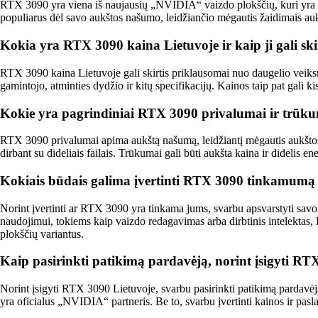
RTX 3090 yra viena iš naujausių „NVIDIA“ vaizdo plokščių, kuri yra ga
populiarus dėl savo aukštos našumo, leidžiančio mėgautis žaidimais auk
Kokia yra RTX 3090 kaina Lietuvoje ir kaip ji gali sk
RTX 3090 kaina Lietuvoje gali skirtis priklausomai nuo daugelio veiksni
gamintojo, atminties dydžio ir kitų specifikacijų. Kainos taip pat gali k
Kokie yra pagrindiniai RTX 3090 privalumai ir trūk
RTX 3090 privalumai apima aukštą našumą, leidžiantį mėgautis aukštos ko
dirbant su dideliais failais. Trūkumai gali būti aukšta kaina ir didelis 
Kokiais būdais galima įvertinti RTX 3090 tinkamumą
Norint įvertinti ar RTX 3090 yra tinkama jums, svarbu apsvarstyti savo
naudojimui, tokiems kaip vaizdo redagavimas arba dirbtinis intelektas,
plokščių variantus.
Kaip pasirinkti patikimą pardavėją, norint įsigyti RT
Norint įsigyti RTX 3090 Lietuvoje, svarbu pasirinkti patikimą pardavėją, k
yra oficialus „NVIDIA“ partneris. Be to, svarbu įvertinti kainos ir paslau