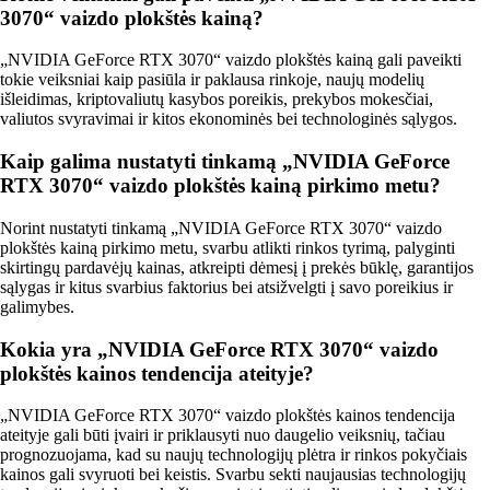
3070“ vaizdo plokštės kainą?
„NVIDIA GeForce RTX 3070“ vaizdo plokštės kainą gali paveikti
tokie veiksniai kaip pasiūla ir paklausa rinkoje, naujų modelių
išleidimas, kriptovaliutų kasybos poreikis, prekybos mokesčiai,
valiutos svyravimai ir kitos ekonominės bei technologinės sąlygos.
Kaip galima nustatyti tinkamą „NVIDIA GeForce
RTX 3070“ vaizdo plokštės kainą pirkimo metu?
Norint nustatyti tinkamą „NVIDIA GeForce RTX 3070“ vaizdo
plokštės kainą pirkimo metu, svarbu atlikti rinkos tyrimą, palyginti
skirtingų pardavėjų kainas, atkreipti dėmesį į prekės būklę, garantijos
sąlygas ir kitus svarbius faktorius bei atsižvelgti į savo poreikius ir
galimybes.
Kokia yra „NVIDIA GeForce RTX 3070“ vaizdo
plokštės kainos tendencija ateityje?
„NVIDIA GeForce RTX 3070“ vaizdo plokštės kainos tendencija
ateityje gali būti įvairi ir priklausyti nuo daugelio veiksnių, tačiau
prognozuojama, kad su naujų technologijų plėtra ir rinkos pokyčiais
kainos gali svyruoti bei keistis. Svarbu sekti naujausias technologijų