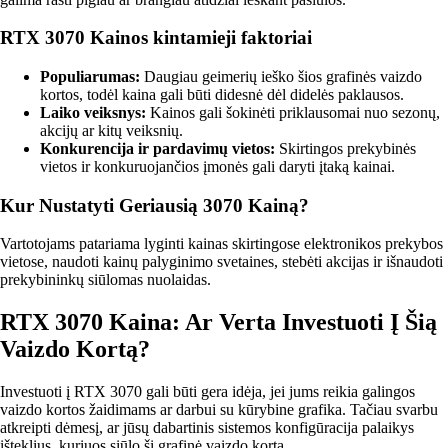
RTX 3070 Kainos kintamieji faktoriai
Populiarumas:
Daugiau geimerių ieško šios grafinės vaizdo
kortos, todėl kaina gali būti didesnė dėl didelės paklausos.
Laiko veiksnys:
Kainos gali šokinėti priklausomai nuo sezonų,
akcijų ar kitų veiksnių.
Konkurencija ir pardavimų vietos:
Skirtingos prekybinės
vietos ir konkuruojančios įmonės gali daryti įtaką kainai.
Kur Nustatyti Geriausią 3070 Kainą?
Vartotojams patariama lyginti kainas skirtingose elektronikos prekybos
vietose, naudoti kainų palyginimo svetaines, stebėti akcijas ir išnaudoti
prekybininkų siūlomas nuolaidas.
RTX 3070 Kaina: Ar Verta Investuoti Į Šią
Vaizdo Kortą?
Investuoti į RTX 3070 gali būti gera idėja, jei jums reikia galingos
vaizdo kortos žaidimams ar darbui su kūrybine grafika. Tačiau svarbu
atkreipti dėmesį, ar jūsų dabartinis sistemos konfigūracija palaikys
išteklius, kuriuos siūlo ši grafinė vaizdo korta.