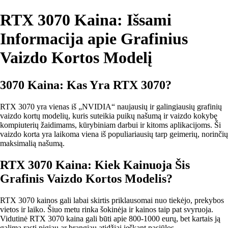
RTX 3070 Kaina: Išsami
Informacija apie Grafinius
Vaizdo Kortos Modelį
3070 Kaina: Kas Yra RTX 3070?
RTX 3070 yra vienas iš „NVIDIA“ naujausių ir galingiausių grafinių
vaizdo kortų modelių, kuris suteikia puikų našumą ir vaizdo kokybę
kompiuterių žaidimams, kūrybiniam darbui ir kitoms aplikacijoms. Ši
vaizdo korta yra laikoma viena iš populiariausių tarp geimerių, norinčių
maksimalią našumą.
RTX 3070 Kaina: Kiek Kainuoja Šis
Grafinis Vaizdo Kortos Modelis?
RTX 3070 kainos gali labai skirtis priklausomai nuo tiekėjo, prekybos
vietos ir laiko. Šiuo metu rinka šokinėja ir kainos taip pat svyruoja.
Vidutinė RTX 3070 kaina gali būti apie 800-1000 eurų, bet kartais ją
galima rasti pigiau ar brangiau atidžiai ieškant pasiūlos.