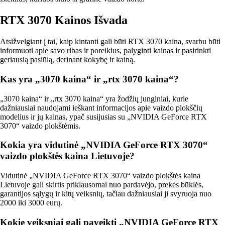
RTX 3070 Kainos Išvada
Atsižvelgiant į tai, kaip kintanti gali būti RTX 3070 kaina, svarbu būti
informuoti apie savo ribas ir poreikius, palyginti kainas ir pasirinkti
geriausią pasiūlą, derinant kokybę ir kainą.
Kas yra „3070 kaina“ ir „rtx 3070 kaina“?
„3070 kaina“ ir „rtx 3070 kaina“ yra žodžių junginiai, kurie
dažniausiai naudojami ieškant informacijos apie vaizdo plokščių
modelius ir jų kainas, ypač susijusias su „NVIDIA GeForce RTX
3070“ vaizdo plokštėmis.
Kokia yra vidutinė „NVIDIA GeForce RTX 3070“
vaizdo plokštės kaina Lietuvoje?
Vidutinė „NVIDIA GeForce RTX 3070“ vaizdo plokštės kaina
Lietuvoje gali skirtis priklausomai nuo pardavėjo, prekės būklės,
garantijos sąlygų ir kitų veiksnių, tačiau dažniausiai ji svyruoja nuo
2000 iki 3000 eurų.
Kokie veiksniai gali paveikti „NVIDIA GeForce RTX