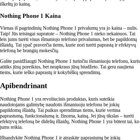
iškeltų jo kainą.
Nothing Phone 1 Kaina
Vienas iš pagrindinių Nothing Phone 1 privalumų yra jo kaina – nulis.
Taip! Jūs teisingai supratote – Nothing Phone 1 nieko nekainuos. Tai
leis jums turėti visus išmaniojo telefono privalumus, bet be papildomų
išlaidų. Tai ypač praverčia tiems, kurie nori turėti paprastą ir efektyvų
telefoną be brangių mokesčių.
Galite pasidžiaugti Nothing Phone 1 turinčiu išmaniuoju telefonu, kuris
atitiks jūsų poreikius, bet neapkraus jūsų biudžeto. Tai gera naujiena
tiems, kurie ieško paprastų ir kokybiškų sprendimų.
Apibendrinant
Nothing Phone 1 yra revoliucinis produktas, kuris suteikia
naudotojams galimybę naudotis išmaniuoju telefonu be jokių
papildomų išlaidų. Tai puikus sprendimas tiems, kurie vertina
paprastumą, funkcionalumą ir, žinoma, kainą. Jei jūsų tikslas – turėti
efektyvų telefoną be didelių išlaidų, Nothing Phone 1 yra būtent tai, ko
jums reikia.
Išbandykite Nothing Phone 1 ir atraskite paprastumą be jokių