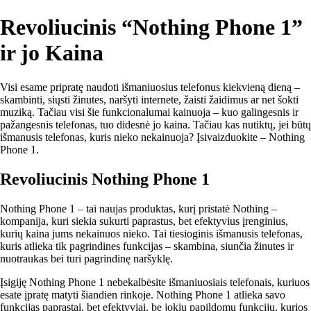
Revoliucinis “Nothing Phone 1”
ir jo Kaina
Visi esame pripratę naudoti išmaniuosius telefonus kiekvieną dieną –
skambinti, siųsti žinutes, naršyti internete, žaisti žaidimus ar net šokti
muziką. Tačiau visi šie funkcionalumai kainuoja – kuo galingesnis ir
pažangesnis telefonas, tuo didesnė jo kaina. Tačiau kas nutiktų, jei būtų
išmanusis telefonas, kuris nieko nekainuoja? Įsivaizduokite – Nothing
Phone 1.
Revoliucinis Nothing Phone 1
Nothing Phone 1 – tai naujas produktas, kurį pristatė Nothing –
kompanija, kuri siekia sukurti paprastus, bet efektyvius įrenginius,
kurių kaina jums nekainuos nieko. Tai tiesioginis išmanusis telefonas,
kuris atlieka tik pagrindines funkcijas – skambina, siunčia žinutes ir
nuotraukas bei turi pagrindinę naršyklę.
Įsigiję Nothing Phone 1 nebekalbėsite išmaniuosiais telefonais, kuriuos
esate įpratę matyti šiandien rinkoje. Nothing Phone 1 atlieka savo
funkcijas paprastai, bet efektyviai, be jokių papildomų funkcijų, kurios