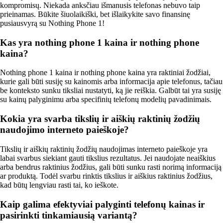
kompromisų. Niekada anksčiau išmanusis telefonas nebuvo taip
prieinamas. Būkite šiuolaikiški, bet išlaikykite savo finansinę
pusiausvyrą su Nothing Phone 1!
Kas yra nothing phone 1 kaina ir nothing phone
kaina?
Nothing phone 1 kaina ir nothing phone kaina yra raktiniai žodžiai,
kurie gali būti susiję su kainomis arba informacija apie telefonus, tačiau
be konteksto sunku tiksliai nustatyti, ką jie reiškia. Galbūt tai yra susiję
su kainų palyginimu arba specifinių telefonų modelių pavadinimais.
Kokia yra svarba tikslių ir aiškių raktinių žodžių
naudojimo interneto paieškoje?
Tikslių ir aiškių raktinių žodžių naudojimas interneto paieškoje yra
labai svarbus siekiant gauti tikslius rezultatus. Jei naudojate neaiškius
arba bendrus raktinius žodžius, gali būti sunku rasti norimą informaciją
ar produktą. Todėl svarbu rinktis tikslius ir aiškius raktinius žodžius,
kad būtų lengviau rasti tai, ko ieškote.
Kaip galima efektyviai palyginti telefonų kainas ir
pasirinkti tinkamiausią variantą?