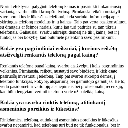
Norint efektyviai palyginti telefonų kainas ir pasirinkti tinkamiausią
variantą, svarbu atlikti kruopštų tyrimą. Pirmiausia reikėtų nustatyti
savo poreikius ir lūkesčius telefonui, tada surinkti informaciją apie
skirtingus telefonų modelius ir jų kainas. Taip pat verta pasikonsultuoti
su draugais ar šeimos nariais, kurie jau turi patirties su tam tikrais
telefonais. Galiausiai, svarbu atkreipti dėmesį ne tik į kainą, bet ir į
funkcijas bei kokybę, kad būtumėte patenkinti savo pasirinkimu.
Kokie yra pagrindiniai veiksniai, į kuriuos reikėtų
atsižvelgti renkantis telefoną pagal kainą?
Renkantis telefoną pagal kainą, svarbu atsižvelgti į kelis pagrindinius
veiksnius. Pirmiausia, reikėtų nustatyti savo biudžetą ir kiek esate
pasiruošę investuoti į telefoną. Taip pat svarbu atkreipti dėmesį į
telefono funkcijas, kokybę, atsparumą bei gamintojo garantijas. Be to,
verta pasidomėti ir vartotojų atsiliepimais bei profesionalių recenzijų,
kad būtų lengviau įvertinti telefono vertę už pateiktą kainą.
Kokia yra svarba rinktis telefoną, atitinkantį
asmeninius poreikius ir lūkesčius?
Rinkdamiesi telefoną, atitinkantį asmeninius poreikius ir lūkesčius,
svarbu nepamiršti, kad telefonas turi būti ne tik funkcionalus, bet ir