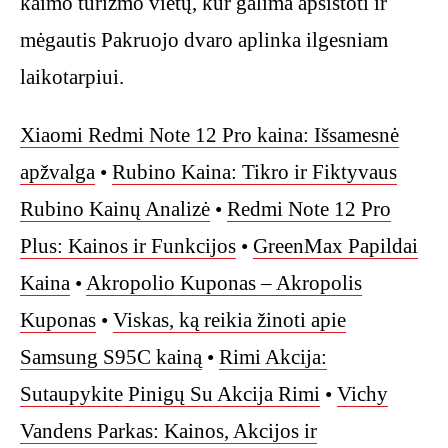
kaimo turizmo vietų, kur galima apsistoti ir
mėgautis Pakruojo dvaro aplinka ilgesniam
laikotarpiui.
Xiaomi Redmi Note 12 Pro kaina: Išsamesnė
apžvalga
•
Rubino Kaina: Tikro ir Fiktyvaus
Rubino Kainų Analizė
•
Redmi Note 12 Pro
Plus: Kainos ir Funkcijos
•
GreenMax Papildai
Kaina
•
Akropolio Kuponas – Akropolis
Kuponas
•
Viskas, ką reikia žinoti apie
Samsung S95C kainą
•
Rimi Akcija:
Sutaupykite Pinigų Su Akcija Rimi
•
Vichy
Vandens Parkas: Kainos, Akcijos ir