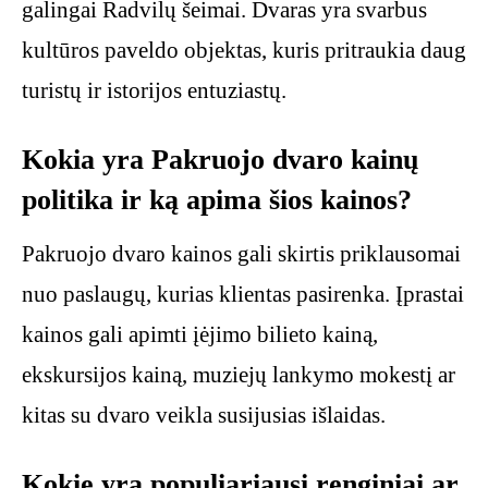
galingai Radvilų šeimai. Dvaras yra svarbus
kultūros paveldo objektas, kuris pritraukia daug
turistų ir istorijos entuziastų.
Kokia yra Pakruojo dvaro kainų
politika ir ką apima šios kainos?
Pakruojo dvaro kainos gali skirtis priklausomai
nuo paslaugų, kurias klientas pasirenka. Įprastai
kainos gali apimti įėjimo bilieto kainą,
ekskursijos kainą, muziejų lankymo mokestį ar
kitas su dvaro veikla susijusias išlaidas.
Kokie yra populiariausi renginiai ar