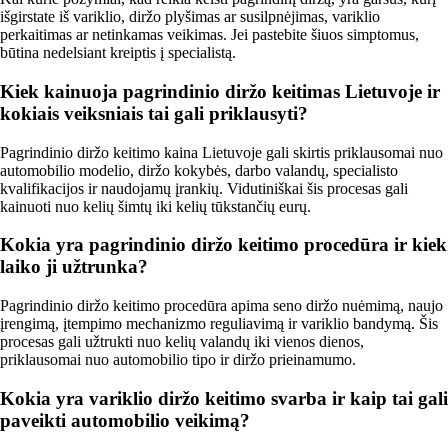
išgirstate iš variklio, diržo plyšimas ar susilpnėjimas, variklio
perkaitimas ar netinkamas veikimas. Jei pastebite šiuos simptomus,
būtina nedelsiant kreiptis į specialistą.
Kiek kainuoja pagrindinio diržo keitimas Lietuvoje ir
kokiais veiksniais tai gali priklausyti?
Pagrindinio diržo keitimo kaina Lietuvoje gali skirtis priklausomai nuo
automobilio modelio, diržo kokybės, darbo valandų, specialisto
kvalifikacijos ir naudojamų įrankių. Vidutiniškai šis procesas gali
kainuoti nuo kelių šimtų iki kelių tūkstančių eurų.
Kokia yra pagrindinio diržo keitimo procedūra ir kiek
laiko ji užtrunka?
Pagrindinio diržo keitimo procedūra apima seno diržo nuėmimą, naujo
įrengimą, įtempimo mechanizmo reguliavimą ir variklio bandymą. Šis
procesas gali užtrukti nuo kelių valandų iki vienos dienos,
priklausomai nuo automobilio tipo ir diržo prieinamumo.
Kokia yra variklio diržo keitimo svarba ir kaip tai gali
paveikti automobilio veikimą?