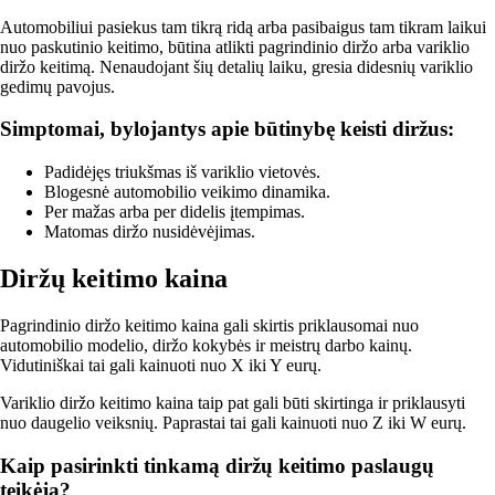
Automobiliui pasiekus tam tikrą ridą arba pasibaigus tam tikram laikui
nuo paskutinio keitimo, būtina atlikti pagrindinio diržo arba variklio
diržo keitimą. Nenaudojant šių detalių laiku, gresia didesnių variklio
gedimų pavojus.
Simptomai, bylojantys apie būtinybę keisti diržus:
Padidėjęs triukšmas iš variklio vietovės.
Blogesnė automobilio veikimo dinamika.
Per mažas arba per didelis įtempimas.
Matomas diržo nusidėvėjimas.
Diržų keitimo kaina
Pagrindinio diržo keitimo kaina gali skirtis priklausomai nuo
automobilio modelio, diržo kokybės ir meistrų darbo kainų.
Vidutiniškai tai gali kainuoti nuo X iki Y eurų.
Variklio diržo keitimo kaina taip pat gali būti skirtinga ir priklausyti
nuo daugelio veiksnių. Paprastai tai gali kainuoti nuo Z iki W eurų.
Kaip pasirinkti tinkamą diržų keitimo paslaugų
teikėją?