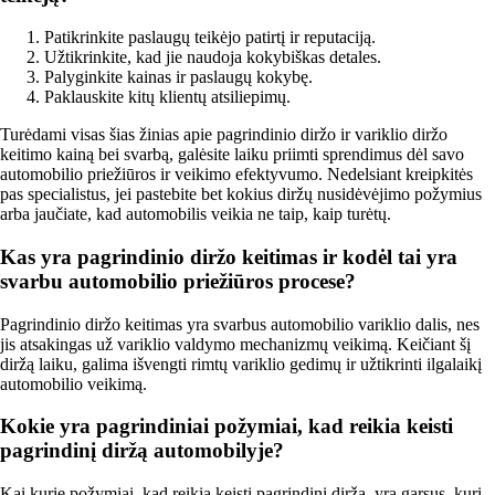
Patikrinkite paslaugų teikėjo patirtį ir reputaciją.
Užtikrinkite, kad jie naudoja kokybiškas detales.
Palyginkite kainas ir paslaugų kokybę.
Paklauskite kitų klientų atsiliepimų.
Turėdami visas šias žinias apie pagrindinio diržo ir variklio diržo
keitimo kainą bei svarbą, galėsite laiku priimti sprendimus dėl savo
automobilio priežiūros ir veikimo efektyvumo. Nedelsiant kreipkitės
pas specialistus, jei pastebite bet kokius diržų nusidėvėjimo požymius
arba jaučiate, kad automobilis veikia ne taip, kaip turėtų.
Kas yra pagrindinio diržo keitimas ir kodėl tai yra
svarbu automobilio priežiūros procese?
Pagrindinio diržo keitimas yra svarbus automobilio variklio dalis, nes
jis atsakingas už variklio valdymo mechanizmų veikimą. Keičiant šį
diržą laiku, galima išvengti rimtų variklio gedimų ir užtikrinti ilgalaikį
automobilio veikimą.
Kokie yra pagrindiniai požymiai, kad reikia keisti
pagrindinį diržą automobilyje?
Kai kurie požymiai, kad reikia keisti pagrindinį diržą, yra garsus, kurį