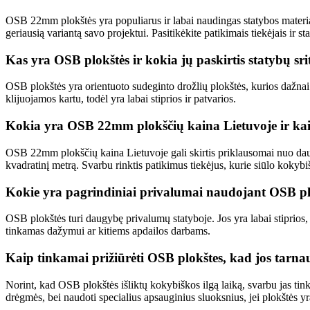
OSB 22mm plokštės yra populiarus ir labai naudingas statybos materialas,
geriausią variantą savo projektui. Pasitikėkite patikimais tiekėjais ir
Kas yra OSB plokštės ir kokia jų paskirtis statybų sri
OSB plokštės yra orientuoto sudeginto drožlių plokštės, kurios dažna
klijuojamos kartu, todėl yra labai stiprios ir patvarios.
Kokia yra OSB 22mm plokščių kaina Lietuvoje ir kaip
OSB 22mm plokščių kaina Lietuvoje gali skirtis priklausomai nuo dauge
kvadratinį metrą. Svarbu rinktis patikimus tiekėjus, kurie siūlo kokybi
Kokie yra pagrindiniai privalumai naudojant OSB pl
OSB plokštės turi daugybę privalumų statyboje. Jos yra labai stiprios, 
tinkamas dažymui ar kitiems apdailos darbams.
Kaip tinkamai prižiūrėti OSB plokštes, kad jos tarnau
Norint, kad OSB plokštės išliktų kokybiškos ilgą laiką, svarbu jas tin
drėgmės, bei naudoti specialius apsauginius sluoksnius, jei plokštės 