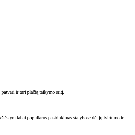
tvari ir turi plačią taikymo sritį.
kštės yra labai populiarus pasirinkimas statybose dėl jų tvirtumo ir