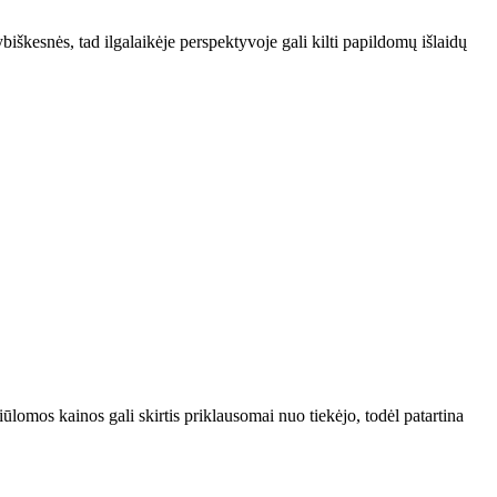
ybiškesnės, tad ilgalaikėje perspektyvoje gali kilti papildomų išlaidų
ūlomos kainos gali skirtis priklausomai nuo tiekėjo, todėl patartina