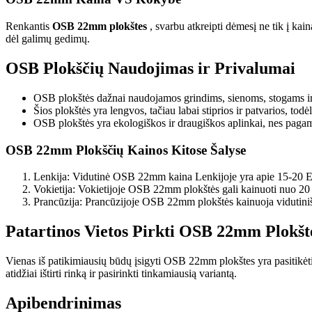
Renkantis
OSB 22mm plokštes
, svarbu atkreipti dėmesį ne tik į kain
dėl galimų gedimų.
OSB Plokščių Naudojimas ir Privalumai
OSB plokštės dažnai naudojamos grindims, sienoms, stogams ir
Šios plokštės yra lengvos, tačiau labai stiprios ir patvarios, todė
OSB plokštės yra ekologiškos ir draugiškos aplinkai, nes pagami
OSB 22mm Plokščių Kainos Kitose Šalyse
Lenkija: Vidutinė OSB 22mm kaina Lenkijoje yra apie 15-20 Eu
Vokietija: Vokietijoje OSB 22mm plokštės gali kainuoti nuo 20 
Prancūzija: Prancūzijoje OSB 22mm plokštės kainuoja vidutiniš
Patartinos Vietos Pirkti OSB 22mm Plokšt
Vienas iš patikimiausių būdų įsigyti OSB 22mm plokštes yra pasitikėti 
atidžiai ištirti rinką ir pasirinkti tinkamiausią variantą.
Apibendrinimas