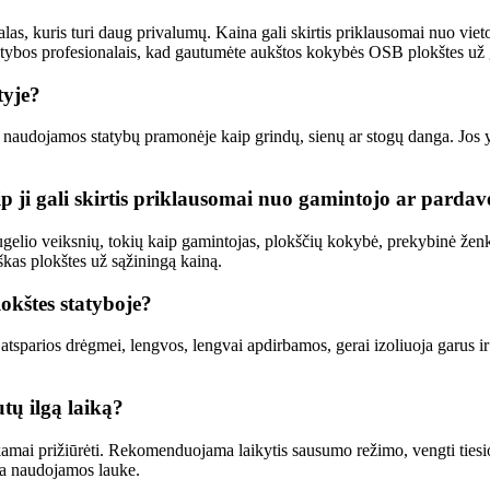
 kuris turi daug privalumų. Kaina gali skirtis priklausomai nuo vietos, t
 statybos profesionalais, kad gautumėte aukštos kokybės OSB plokštes už 
tyje?
i naudojamos statybų pramonėje kaip grindų, sienų ar stogų danga. Jos 
 ji gali skirtis priklausomai nuo gamintojo ar pardav
lio veiksnių, tokių kaip gamintojas, plokščių kokybė, prekybinė ženkla
škas plokštes už sąžiningą kainą.
okštes statyboje?
atsparios drėgmei, lengvos, lengvai apdirbamos, gerai izoliuoja garus ir 
tų ilgą laiką?
kamai prižiūrėti. Rekomenduojama laikytis sausumo režimo, vengti tiesiog
yra naudojamos lauke.