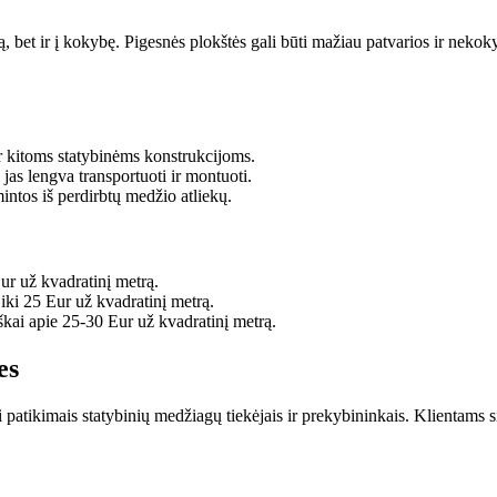
ą, bet ir į kokybę. Pigesnės plokštės gali būti mažiau patvarios ir nekok
 kitoms statybinėms konstrukcijoms.
l jas lengva transportuoti ir montuoti.
ntos iš perdirbtų medžio atliekų.
r už kvadratinį metrą.
iki 25 Eur už kvadratinį metrą.
kai apie 25-30 Eur už kvadratinį metrą.
es
patikimais statybinių medžiagų tiekėjais ir prekybininkais. Klientams si