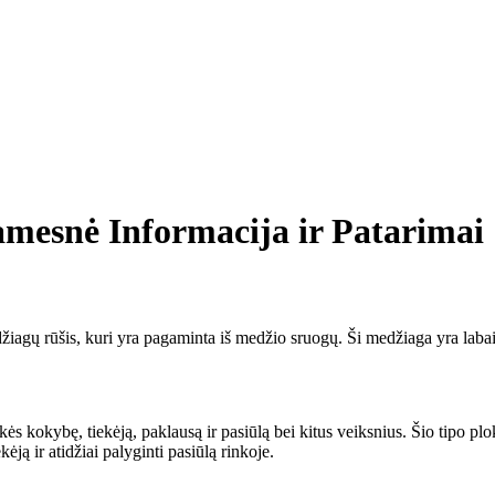
mesnė Informacija ir Patarimai
agų rūšis, kuri yra pagaminta iš medžio sruogų. Ši medžiaga yra labai pa
kės kokybę, tiekėją, paklausą ir pasiūlą bei kitus veiksnius. Šio tipo plo
ėją ir atidžiai palyginti pasiūlą rinkoje.