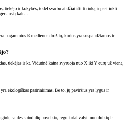
iekėjo ir kokybės, todėl svarbu atidžiai ištirti rinką ir pasirinkti
geriausią kainą.
yra pagamintos iš medienos drožlių, kurios yra suspaudžiamos ir
ėjo?
s, tiekėjas ir kt. Vidutinė kaina svyruoja nuo X iki Y eurų už vieną
yra ekologiškas pasirinkimas. Be to, jų paviršius yra lygus ir
inių saulės spindulių poveikio, reguliariai valyti nuo dulkių ir