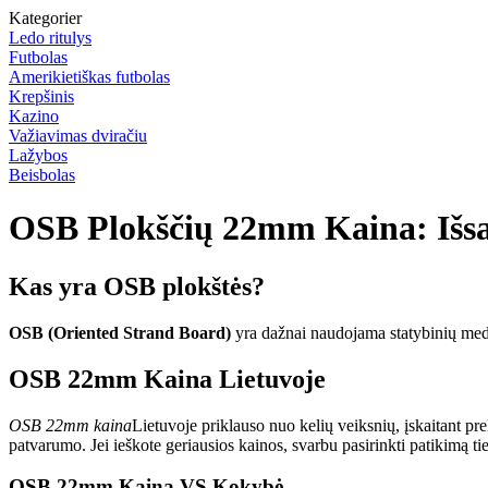
Kategorier
Ledo ritulys
Futbolas
Amerikietiškas futbolas
Krepšinis
Kazino
Važiavimas dviračiu
Lažybos
Beisbolas
OSB Plokščių 22mm Kaina: Išsa
Kas yra OSB plokštės?
OSB (Oriented Strand Board)
yra dažnai naudojama statybinių medži
OSB 22mm Kaina Lietuvoje
OSB 22mm kaina
Lietuvoje priklauso nuo kelių veiksnių, įskaitant pre
patvarumo. Jei ieškote geriausios kainos, svarbu pasirinkti patikimą tiek
OSB 22mm Kaina VS Kokybė