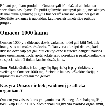
Būnant populiaru produktu, Omacor gali būti dažnai akciniam ar
specialiam pasiūlyme. Tai puiki galimybė sutaupyti pinigų, nes akcijos
dažnai teikia galimybę įsigyti Omacor už žemesnę kainą nei įprastai.
Stebėkite reklamas ir nuolaidas, kad nepaleistumėte šios puikios
progos.
Omacor 1000 kaina
Omacor 1000 yra didesnės dozės variantas, todėl gali būti šiek tiek
brangesnis nei mažesnės dozės. Tačiau verta atkreipti dėmesį, kad
didesnė dozė taip pat gali būti efektyvesnė ir suteikti daugiau naudos
jūsų organizmui. Todėl apgalvokite savo poreikius ir pasikonsultuokite
su specialistu dėl tinkamiausios dozės jums.
Sumažinkite širdies ir kraujagyslių ligų riziką ir pagerinkite savo
sveikatą su Omacor 1000 mg. Stebėkite kainas, ieškokite akcijų ir
rūpinkitės savo organizmo gerove!
Kas yra Omacor ir kokį vaidmenį jis atlieka
organizme?
Omacor yra vaistas, kuris yra gaminamas iš omega-3 riebalų rūgščių,
tokių kaip EPA ir DHA. Šios riebalų rūgštys yra svarbios organizmui,