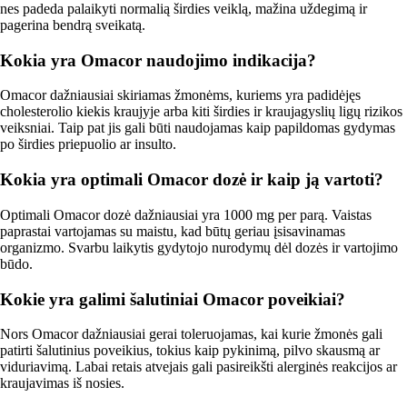
nes padeda palaikyti normalią širdies veiklą, mažina uždegimą ir
pagerina bendrą sveikatą.
Kokia yra Omacor naudojimo indikacija?
Omacor dažniausiai skiriamas žmonėms, kuriems yra padidėjęs
cholesterolio kiekis kraujyje arba kiti širdies ir kraujagyslių ligų rizikos
veiksniai. Taip pat jis gali būti naudojamas kaip papildomas gydymas
po širdies priepuolio ar insulto.
Kokia yra optimali Omacor dozė ir kaip ją vartoti?
Optimali Omacor dozė dažniausiai yra 1000 mg per parą. Vaistas
paprastai vartojamas su maistu, kad būtų geriau įsisavinamas
organizmo. Svarbu laikytis gydytojo nurodymų dėl dozės ir vartojimo
būdo.
Kokie yra galimi šalutiniai Omacor poveikiai?
Nors Omacor dažniausiai gerai toleruojamas, kai kurie žmonės gali
patirti šalutinius poveikius, tokius kaip pykinimą, pilvo skausmą ar
viduriavimą. Labai retais atvejais gali pasireikšti alerginės reakcijos ar
kraujavimas iš nosies.