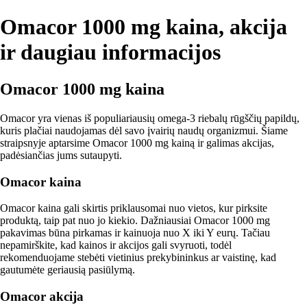
Omacor 1000 mg kaina, akcija
ir daugiau informacijos
Omacor 1000 mg kaina
Omacor yra vienas iš populiariausių omega-3 riebalų rūgščių papildų,
kuris plačiai naudojamas dėl savo įvairių naudų organizmui. Šiame
straipsnyje aptarsime Omacor 1000 mg kainą ir galimas akcijas,
padėsiančias jums sutaupyti.
Omacor kaina
Omacor kaina gali skirtis priklausomai nuo vietos, kur pirksite
produktą, taip pat nuo jo kiekio. Dažniausiai Omacor 1000 mg
pakavimas būna pirkamas ir kainuoja nuo X iki Y eurų. Tačiau
nepamirškite, kad kainos ir akcijos gali svyruoti, todėl
rekomenduojame stebėti vietinius prekybininkus ar vaistinę, kad
gautumėte geriausią pasiūlymą.
Omacor akcija