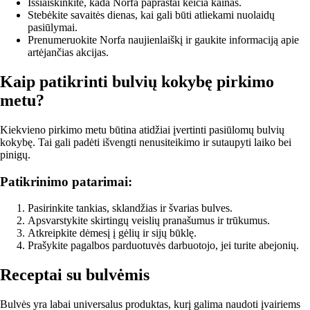
Išsiaiškinkite, kada Norfa paprastai keičia kainas.
Stebėkite savaitės dienas, kai gali būti atliekami nuolaidų
pasiūlymai.
Prenumeruokite Norfa naujienlaiškį ir gaukite informaciją apie
artėjančias akcijas.
Kaip patikrinti bulvių kokybę pirkimo
metu?
Kiekvieno pirkimo metu būtina atidžiai įvertinti pasiūlomų bulvių
kokybę. Tai gali padėti išvengti nenusiteikimo ir sutaupyti laiko bei
pinigų.
Patikrinimo patarimai:
Pasirinkite tankias, sklandžias ir švarias bulves.
Apsvarstykite skirtingų veislių pranašumus ir trūkumus.
Atkreipkite dėmesį į gėlių ir sijų būklę.
Prašykite pagalbos parduotuvės darbuotojo, jei turite abejonių.
Receptai su bulvėmis
Bulvės yra labai universalus produktas, kurį galima naudoti įvairiems