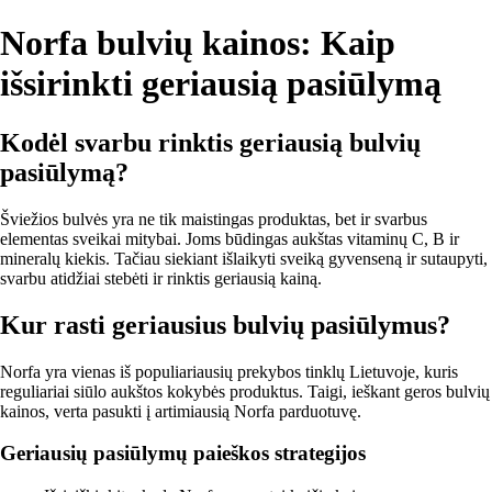
Norfa bulvių kainos: Kaip
išsirinkti geriausią pasiūlymą
Kodėl svarbu rinktis geriausią bulvių
pasiūlymą?
Šviežios bulvės yra ne tik maistingas produktas, bet ir svarbus
elementas sveikai mitybai. Joms būdingas aukštas vitaminų C, B ir
mineralų kiekis. Tačiau siekiant išlaikyti sveiką gyvenseną ir sutaupyti,
svarbu atidžiai stebėti ir rinktis geriausią kainą.
Kur rasti geriausius bulvių pasiūlymus?
Norfa yra vienas iš populiariausių prekybos tinklų Lietuvoje, kuris
reguliariai siūlo aukštos kokybės produktus. Taigi, ieškant geros bulvių
kainos, verta pasukti į artimiausią Norfa parduotuvę.
Geriausių pasiūlymų paieškos strategijos