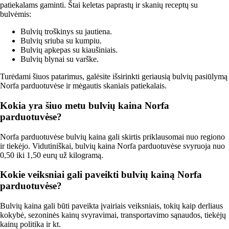
patiekalams gaminti. Štai keletas paprastų ir skanių receptų su
bulvėmis:
Bulvių troškinys su jautiena.
Bulvių sriuba su kumpiu.
Bulvių apkepas su kiaušiniais.
Bulvių blynai su varške.
Turėdami šiuos patarimus, galėsite išsirinkti geriausią bulvių pasiūlymą
Norfa parduotuvėse ir mėgautis skaniais patiekalais.
Kokia yra šiuo metu bulvių kaina Norfa
parduotuvėse?
Norfa parduotuvėse bulvių kaina gali skirtis priklausomai nuo regiono
ir tiekėjo. Vidutiniškai, bulvių kaina Norfa parduotuvėse svyruoja nuo
0,50 iki 1,50 eurų už kilogramą.
Kokie veiksniai gali paveikti bulvių kainą Norfa
parduotuvėse?
Bulvių kaina gali būti paveikta įvairiais veiksniais, tokių kaip derliaus
kokybė, sezoninės kainų svyravimai, transportavimo sąnaudos, tiekėjų
kainų politika ir kt.