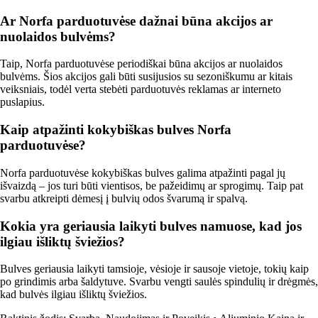
Ar Norfa parduotuvėse dažnai būna akcijos ar
nuolaidos bulvėms?
Taip, Norfa parduotuvėse periodiškai būna akcijos ar nuolaidos
bulvėms. Šios akcijos gali būti susijusios su sezoniškumu ar kitais
veiksniais, todėl verta stebėti parduotuvės reklamas ar interneto
puslapius.
Kaip atpažinti kokybiškas bulves Norfa
parduotuvėse?
Norfa parduotuvėse kokybiškas bulves galima atpažinti pagal jų
išvaizdą – jos turi būti vientisos, be pažeidimų ar sprogimų. Taip pat
svarbu atkreipti dėmesį į bulvių odos švarumą ir spalvą.
Kokia yra geriausia laikyti bulves namuose, kad jos
ilgiau išliktų šviežios?
Bulves geriausia laikyti tamsioje, vėsioje ir sausoje vietoje, tokių kaip
po grindimis arba šaldytuve. Svarbu vengti saulės spindulių ir drėgmės,
kad bulvės ilgiau išliktų šviežios.