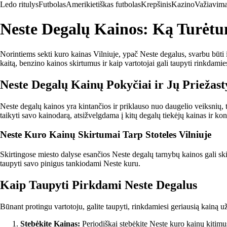
Ledo ritulys
Futbolas
Amerikietiškas futbolas
Krepšinis
Kazino
Važiavima
Neste Degalų Kainos: Ką Turėtum
Norintiems sekti kuro kainas Vilniuje, ypač Neste degalus, svarbu būti 
kaitą, benzino kainos skirtumus ir kaip vartotojai gali taupyti rinkdami
Neste Degalų Kainų Pokyčiai ir Jų Priežast
Neste degalų kainos yra kintančios ir priklauso nuo daugelio veiksnių, t
taikyti savo kainodarą, atsižvelgdama į kitų degalų tiekėjų kainas ir kon
Neste Kuro Kainų Skirtumai Tarp Stoteles Vilniuje
Skirtingose miesto dalyse esančios Neste degalų tarnybų kainos gali skirt
taupyti savo pinigus tankiodami Neste kuru.
Kaip Taupyti Pirkdami Neste Degalus
Būnant protingu vartotoju, galite taupyti, rinkdamiesi geriausią kainą
Stebėkite Kainas:
Periodiškai stebėkite Neste kuro kainų kitimu