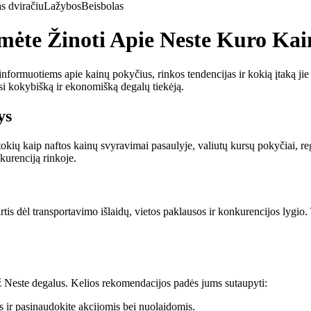
s dviračiu
Lažybos
Beisbolas
ėte Žinoti Apie Neste Kuro Kain
informuotiems apie kainų pokyčius, rinkos tendencijas ir kokią įtaką jie
esi kokybišką ir ekonomišką degalų tiekėją.
ys
okių kaip naftos kainų svyravimai pasaulyje, valiutų kursų pokyčiai, reg
kurenciją rinkoje.
is dėl transportavimo išlaidų, vietos paklausos ir konkurencijos lygio. T
 už Neste degalus. Kelios rekomendacijos padės jums sutaupyti:
s ir pasinaudokite akcijomis bei nuolaidomis.