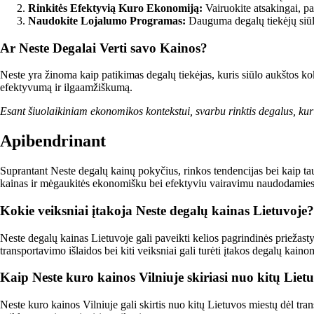
Rinkitės Efektyvią Kuro Ekonomiją:
Vairuokite atsakingai, pa
Naudokite Lojalumo Programas:
Dauguma degalų tiekėjų siūlo 
Ar Neste Degalai Verti savo Kainos?
Neste yra žinoma kaip patikimas degalų tiekėjas, kuris siūlo aukštos kok
efektyvumą ir ilgaamžiškumą.
Esant šiuolaikiniam ekonomikos kontekstui, svarbu rinktis degalus, kur
Apibendrinant
Suprantant Neste degalų kainų pokyčius, rinkos tendencijas bei kaip taupy
kainas ir mėgaukitės ekonomišku bei efektyviu vairavimu naudodamiesi
Kokie veiksniai įtakoja Neste degalų kainas Lietuvoje?
Neste degalų kainas Lietuvoje gali paveikti kelios pagrindinės priežastys
transportavimo išlaidos bei kiti veiksniai gali turėti įtakos degalų kaino
Kaip Neste kuro kainos Vilniuje skiriasi nuo kitų Liet
Neste kuro kainos Vilniuje gali skirtis nuo kitų Lietuvos miestų dėl tran