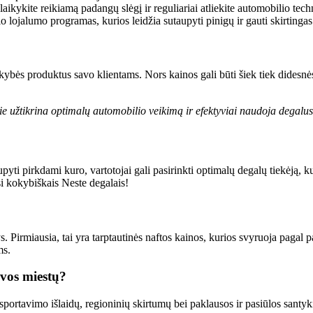
laikykite reikiamą padangų slėgį ir reguliariai atliekite automobilio tec
lojalumo programas, kurios leidžia sutaupyti pinigų ir gauti skirtingas
ybės produktus savo klientams. Nors kainos gali būti šiek tiek didesnės 
ie užtikrina optimalų automobilio veikimą ir efektyviai naudoja degalus
ti pirkdami kuro, vartotojai gali pasirinkti optimalų degalų tiekėją, kur
 kokybiškais Neste degalais!
. Pirmiausia, tai yra tarptautinės naftos kainos, kurios svyruoja pagal p
ms.
uvos miestų?
sportavimo išlaidų, regioninių skirtumų bei paklausos ir pasiūlos santykio