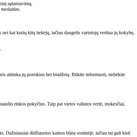
hninį aptarnavimą.
 nuolaidas.
nei kai kurių kitų tiekėjų, tačiau daugelis vartotojų vertina jų kokybę,
.
is atitinka jų poreikius bei biudžetą. Būkite informuoti, stebėkite
asaulio rinkos pokyčius. Taip pat vietos valiutos vertė, mokesčiai,
. Dažniausiai didžiausios kainos būna sostinėje, tačiau tai gali kisti