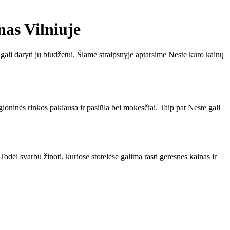
as Vilniuje
 gali daryti jų biudžetui. Šiame straipsnyje aptarsime Neste kuro kainų
ioninės rinkos paklausa ir pasiūla bei mokesčiai. Taip pat Neste gali
odėl svarbu žinoti, kuriose stotelėse galima rasti geresnes kainas ir