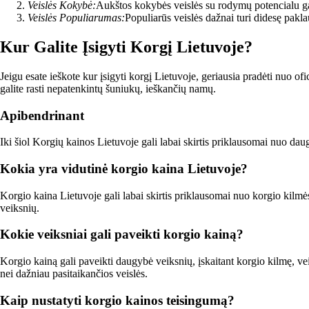
Veislės Kokybė:
Aukštos kokybės veislės su rodymų potencialu ga
Veislės Populiarumas:
Populiarūs veislės dažnai turi didesę pakla
Kur Galite Įsigyti Korgį Lietuvoje?
Jeigu esate ieškote kur įsigyti korgį Lietuvoje, geriausia pradėti nuo ofi
galite rasti nepatenkintų šuniukų, ieškančių namų.
Apibendrinant
Iki šiol Korgių kainos Lietuvoje gali labai skirtis priklausomai nuo daug
Kokia yra vidutinė korgio kaina Lietuvoje?
Korgio kaina Lietuvoje gali labai skirtis priklausomai nuo korgio kilmė
veiksnių.
Kokie veiksniai gali paveikti korgio kainą?
Korgio kainą gali paveikti daugybė veiksnių, įskaitant korgio kilmę, vei
nei dažniau pasitaikančios veislės.
Kaip nustatyti korgio kainos teisingumą?