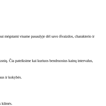
abai mėgstami visame pasaulyje dėl savo išvaizdos, charakterio ir
iksnių. Čia pateiksime kai kuriuos bendruosius kainų intervalus,
aus ir kokybės.
s kilmės.