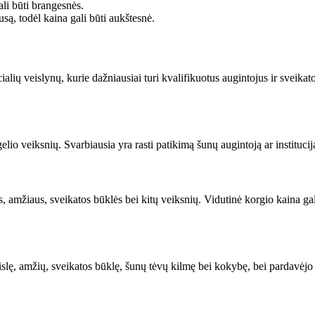
li būti brangesnės.
usą, todėl kaina gali būti aukštesnė.
cialių veislynų, kurie dažniausiai turi kvalifikuotus augintojus ir sveika
elio veiksnių. Svarbiausia yra rasti patikimą šunų augintoją ar institucij
s, amžiaus, sveikatos būklės bei kitų veiksnių. Vidutinė korgio kaina ga
slę, amžių, sveikatos būklę, šunų tėvų kilmę bei kokybę, bei pardavėjo re