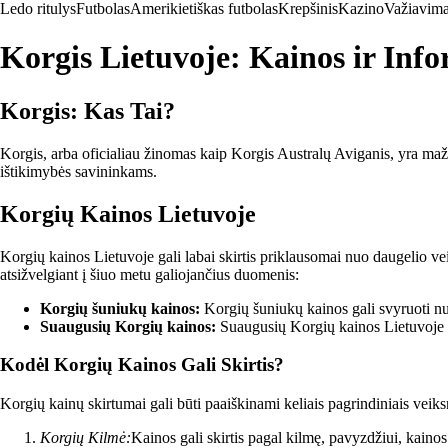
Ledo ritulys
Futbolas
Amerikietiškas futbolas
Krepšinis
Kazino
Važiavima
Korgis Lietuvoje: Kainos ir Inf
Korgis: Kas Tai?
Korgis, arba oficialiau žinomas kaip Korgis Australų Aviganis, yra mažas
ištikimybės savininkams.
Korgių Kainos Lietuvoje
Korgių kainos Lietuvoje gali labai skirtis priklausomai nuo daugelio vei
atsižvelgiant į šiuo metu galiojančius duomenis:
Korgių šuniukų kainos:
Korgių šuniukų kainos gali svyruoti nu
Suaugusių Korgių kainos:
Suaugusių Korgių kainos Lietuvoje g
Kodėl Korgių Kainos Gali Skirtis?
Korgių kainų skirtumai gali būti paaiškinami keliais pagrindiniais veiks
Korgių Kilmė:
Kainos gali skirtis pagal kilmę, pavyzdžiui, kainos