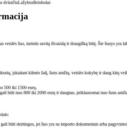
s dviračiu
Lažybos
Beisbolas
ormacija
 veislės šuo, turintis savitą išvaizdą ir draugišką būtį. Šie šunys yra l
ksnių, įskaitant kilmės šalį, šuns amžių, veislės kokybę ir daug kitų ve
o 500 iki 1500 eurų.
ali būti nuo 800 iki 2000 eurų ir daugiau, priklausomai nuo šuns amži
niais:
 gali būti skirtingos, jei šuo yra su importo dokumentais arba pagyvinto