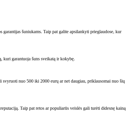
tos garantijas šuniukams. Taip pat galite apsilankyti prieglaudose, kur
ą, kuri garantuoja šuns sveikatą ir kokybę.
li svyruoti nuo 500 iki 2000 eurų ar net daugiau, priklausomai nuo šių
putaciją. Taip pat retos ar populiarūs veislės gali turėti didesnę kainą