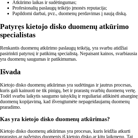
Atkūrimo laikas ir sudėtingumas;
Profesionalių paslaugų teikėjo įmonės reputacija;
Papildomi darbai, pvz., duomenų perdavimas į naują diską.
Patyręs kietojo disko duomenų atkūrimo
specialistas
Renkantis duomenų atkūrimo paslaugų teikėją, yra svarbu atidžiai
pasirinkti patyrusį ir patikimą specialistą. Nepaisant kainos, svarbiausia
yra duomenų saugumas ir patikimumas.
Išvada
Kietojo disko duomenų atkūrimas yra sudėtingas ir jautrus procesas,
kuris gali kainuoti ne tik pinigų, bet ir prarastų svarbių duomenų vertę.
Todėl svarbu laikytis saugumo taisyklių ir reguliariai atlikinėti atsarginę
duomenų kopijavimą, kad išvengtumėte nepageidaujamų duomenų
praradimo.
Kas yra kietojo disko duomenų atkūrimas?
Kietojo disko duomenų atkūrimas yra procesas, kuris leidžia atkurti
prarastus ar pažeistus duomenis iš kietojo disko ar kitų laikmenų. Tai