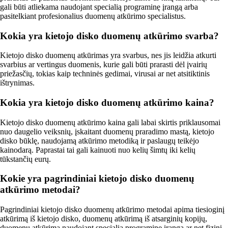
gali būti atliekama naudojant specialią programinę įrangą arba
pasitelkiant profesionalius duomenų atkūrimo specialistus.
Kokia yra kietojo disko duomenų atkūrimo svarba?
Kietojo disko duomenų atkūrimas yra svarbus, nes jis leidžia atkurti
svarbius ar vertingus duomenis, kurie gali būti prarasti dėl įvairių
priežasčių, tokias kaip techninės gedimai, virusai ar net atsitiktinis
ištrynimas.
Kokia yra kietojo disko duomenų atkūrimo kaina?
Kietojo disko duomenų atkūrimo kaina gali labai skirtis priklausomai
nuo daugelio veiksnių, įskaitant duomenų praradimo mastą, kietojo
disko būklę, naudojamą atkūrimo metodiką ir paslaugų teikėjo
kainodarą. Paprastai tai gali kainuoti nuo kelių šimtų iki kelių
tūkstančių eurų.
Kokie yra pagrindiniai kietojo disko duomenų
atkūrimo metodai?
Pagrindiniai kietojo disko duomenų atkūrimo metodai apima tiesioginį
atkūrimą iš kietojo disko, duomenų atkūrimą iš atsarginių kopijų,
duomenų atkūrimą naudojant specialią programinę įrangą ar net fizinį