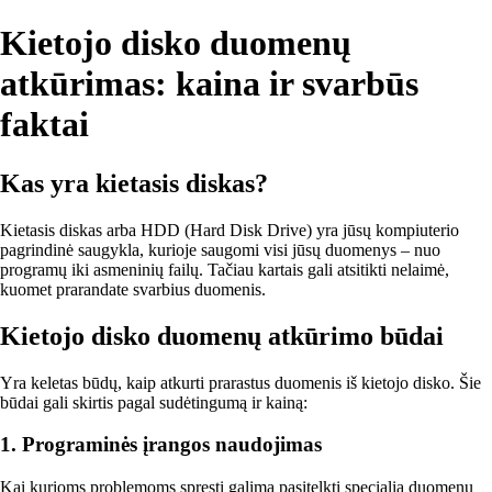
Kietojo disko duomenų
atkūrimas: kaina ir svarbūs
faktai
Kas yra kietasis diskas?
Kietasis diskas arba HDD (Hard Disk Drive) yra jūsų kompiuterio
pagrindinė saugykla, kurioje saugomi visi jūsų duomenys – nuo
programų iki asmeninių failų. Tačiau kartais gali atsitikti nelaimė,
kuomet prarandate svarbius duomenis.
Kietojo disko duomenų atkūrimo būdai
Yra keletas būdų, kaip atkurti prarastus duomenis iš kietojo disko. Šie
būdai gali skirtis pagal sudėtingumą ir kainą:
1. Programinės įrangos naudojimas
Kai kurioms problemoms spręsti galima pasitelkti specialią duomenų