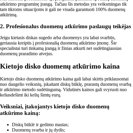
atkūrimo programinę įrangą. Tačiau šis metodas yra veiksmingas tik
tam tikroms situacijoms ir gali ne visada garantuoti 100% duomenų
atkūrimą.
2. Profesionalus duomenų atkūrimo paslaugų teikėjas
Jeigu kietasis diskas sugedo arba duomenys yra labai svarbūs,
geriausia kreiptis į profesionalią duomenų atkūrimo įmonę. Šie
specialistai turi tinkamą įrangą ir žinias atkurti net sudėtingiausias
duomenų praradimo atvejus.
Kietojo disko duomenų atkūrimo kaina
Kietojo disko duomenų atkūrimo kaina gali labai skirtis priklausomai
nuo daugelio veiksnių, įskaitant diskų būklę, prarastų duomenų svarbą
ir atkūrimo metodo sudėtingumą. Vidutinės kainos gali svyruoti nuo
keliasdešimt iki kelių šimtų eurų.
Veiksniai, įtakojantys kietojo disko duomenų
atkūrimo kainą:
Diskų būklė ir gedimo mastas;
Duomenų svarba ir jų dydis;