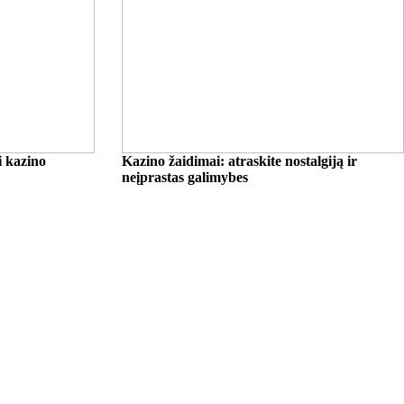
i kazino
Kazino žaidimai: atraskite nostalgiją ir
neįprastas galimybes